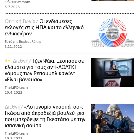
LifO Newsroom
5.7.2023
Οπτική Γωνία
Οι ενδιάμεσες
εκλογές στις ΗΠΑ και το ελληνικό
ενδιαφέρον
Ευτύχης Βαρδουλάκης
3.11.2022
Διεθνή
Τζεν Ψάκι: Ξέσπασε σε
κλάματα για τους αντί-ΛΟΑΤΚΙ
νόμους των Ρεπουμπλικανών:
«Είναι βάναυσο»
The LiFO team
20.4.2022
Διεθνή
«Αστυνομία γκασπάτσο»:
Γκάφα από άκροδεξιά βουλεύτρια
που μπέρδεψε τη Γκεστάπο με την
ισπανική σούπα
The LiFO team
10.2.2022