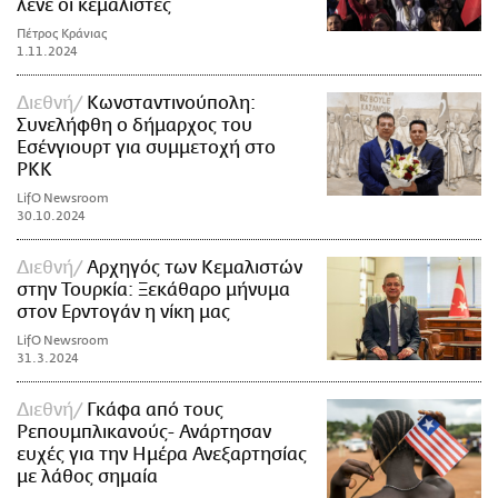
λενε οι κεμαλιστές
Πέτρος Κράνιας
1.11.2024
Διεθνή
Κωνσταντινούπολη:
Συνελήφθη ο δήμαρχος του
Εσένγιουρτ για συμμετοχή στο
PKK
LifO Newsroom
30.10.2024
Διεθνή
Αρχηγός των Κεμαλιστών
στην Τουρκία: Ξεκάθαρο μήνυμα
στον Ερντογάν η νίκη μας
LifO Newsroom
31.3.2024
Διεθνή
Γκάφα από τους
Ρεπουμπλικανούς- Ανάρτησαν
ευχές για την Ημέρα Ανεξαρτησίας
με λάθος σημαία