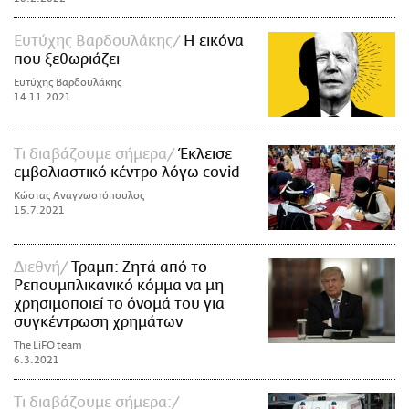
Ευτύχης Βαρδουλάκης
Η εικόνα
που ξεθωριάζει
Ευτύχης Βαρδουλάκης
14.11.2021
Τι διαβάζουμε σήμερα
Έκλεισε
εμβολιαστικό κέντρο λόγω covid
Κώστας Αναγνωστόπουλος
15.7.2021
Διεθνή
Τραμπ: Ζητά από το
Ρεπουμπλικανικό κόμμα να μη
χρησιμοποιεί το όνομά του για
συγκέντρωση χρημάτων
The LiFO team
6.3.2021
Τι διαβάζουμε σήμερα: