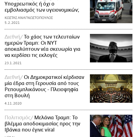
Yποχρεωτικός ή όχι ο
εμβολιασμός των υγειονομικών;
ΚΩΣΤΑΣ ΑΝΑΓΝΩΣΤΟΠΟΥΛΟΣ
5.2.2021
Διεθνή
Το χάος των τελευταίων
ημερών Τραμπ: Οι ΝΥΤ
αποκαλύπτουν νέα σκευωρία για
να κερδίσει τις εκλογές
23.1.2021
Διεθνή
Οι Δημοκρατικοί κέρδισαν
μία έδρα στη Γερουσία από τους
Ρεπουμπλικάνους - Πλειοψηφία
στη Βουλή
4.11.2020
Πολιτισμός
Μελάνια Τραμπ: Το
βλέμμα αποδοκιμασίας προς την
Ιβάνκα που έγινε viral