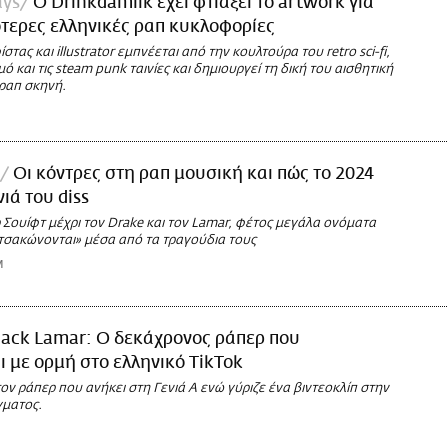
ays
O Drinkdamilk έχει φτιάξει το artwork για
ότερες ελληνικές ραπ κυκλοφορίες
τας και illustrator εμπνέεται από την κουλτούρα του retro sci-fi,
ό και τις steam punk ταινίες και δημιουργεί τη δική του αισθητική
 ραπ σκηνή.
Οι κόντρες στη ραπ μουσική και πώς το 2024
νιά του diss
 Σουίφτ μέχρι τον Drake και τον Lamar, φέτος μεγάλα ονόματα
«τσακώνονται» μέσα από τα τραγούδια τους
M
Jack Lamar: Ο δεκάχρονος ράπερ που
ι με ορμή στο ελληνικό TikTok
ν ράπερ που ανήκει στη Γενιά Α ενώ γύριζε ένα βιντεοκλίπ στην
γματος.