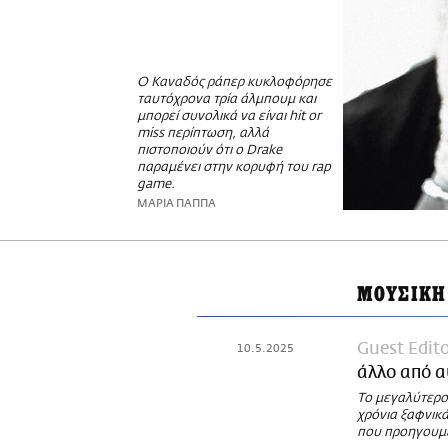
Ο Καναδός ράπερ κυκλοφόρησε
ταυτόχρονα τρία άλμπουμ και
μπορεί συνολικά να είναι hit or
miss περίπτωση, αλλά
πιστοποιούν ότι ο Drake
παραμένει στην κορυφή του rap
game.
ΜΑΡΙΑ ΠΑΠΠΑ
ΜΟΥΣΙΚΗ
Guest Edit
10.5.2025
άλλο από α
Το μεγαλύτερο 
χρόνια ξαφνικ
που προηγουμέ