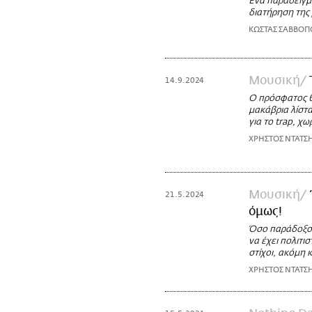
Ένα παράδειγμα
διατήρηση της
ΚΩΣΤΑΣ ΣΑΒΒΟΠ
Μουσική
14.9.2024
Ο πρόσφατος θ
μακάβρια λίστ
για το trap, χ
ΧΡΗΣΤΟΣ ΝΤΑΤΣ
Μουσική
21.5.2024
όμως!
Όσο παράδοξο 
να έχει πολιτι
στίχοι, ακόμη 
ΧΡΗΣΤΟΣ ΝΤΑΤΣ