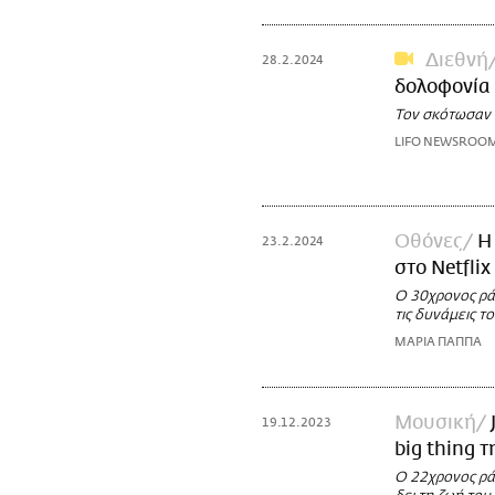
Διεθνή
28.2.2024
δολοφονία 
Τον σκότωσαν ο
LIFO NEWSROO
Οθόνες
Η
23.2.2024
στο Netflix
Ο 30χρονος ρά
τις δυνάμεις 
ΜΑΡΙΑ ΠΑΠΠΑ
Μουσική
19.12.2023
big thing 
Ο 22χρονος ρά