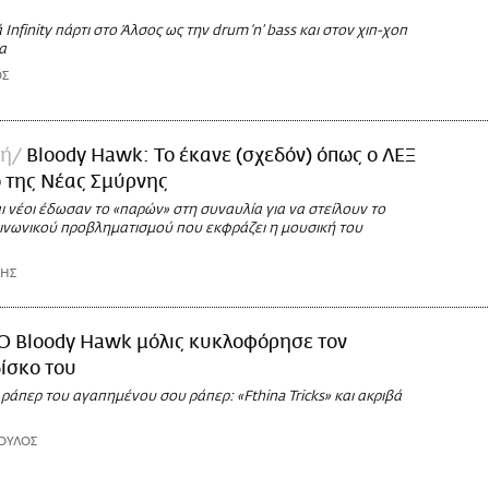
Infinity πάρτι στο Άλσος ως την drum ‘n’ bass και στον χιπ-χοπ
α
ΟΣ
κή
Bloody Hawk: Το έκανε (σχεδόν) όπως ο ΛΕΞ
 της Νέας Σμύρνης
ι νέοι έδωσαν το «παρών» στη συναυλία για να στείλουν το
ινωνικού προβληματισμού που εκφράζει η μουσική του
ΡΗΣ
O Bloody Hawk μόλις κυκλοφόρησε τον
ίσκο του
άπερ του αγαπημένου σου ράπερ: «Fthina Tricks» και ακριβά
ΟΥΛΟΣ