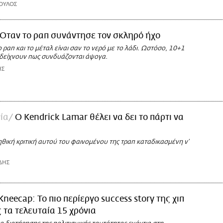
ΟΥΛΟΣ
Όταν το ραπ συνάντησε τον σκληρό ήχο
ο ραπ και το μέταλ είναι σαν το νερό με το λάδι. Ωστόσο, 10+1
δείχνουν πως συνδυάζονται άψογα.
ΗΣ
ία
Ο Kendrick Lamar θέλει να δει το πάρτι να
θική κριτική αυτού του φαινομένου της τραπ καταδικασμένη ν’
ΔΗΣ
Kneecap: Το πιο περίεργο success story της χιπ
 τα τελευταία 15 χρόνια