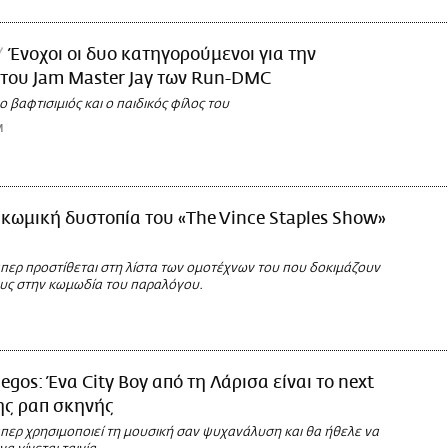
Ένοχοι οι δυο κατηγορούμενοι για την
του Jam Master Jay των Run-DMC
 βαφτισιμιός και ο παιδικός φίλος του
M
 κωμική δυστοπία του «The Vince Staples Show»
περ προστίθεται στη λίστα των ομοτέχνων του που δοκιμάζουν
τους στην κωμωδία του παραλόγου.
Jegos: Ένα City Boy από τη Λάρισα είναι το next
της ραπ σκηνής
περ χρησιμοποιεί τη μουσική σαν ψυχανάλυση και θα ήθελε να