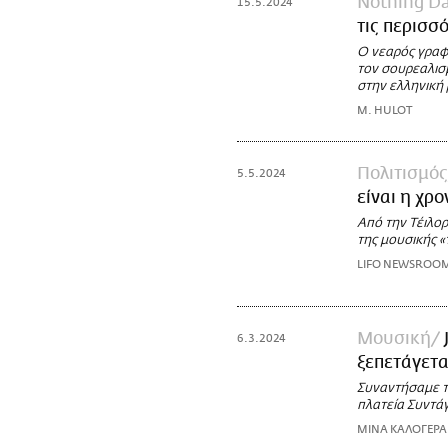
Nothing D
15.5.2024
τις περισσ
Ο νεαρός γραφίσ
τον σουρεαλισμ
στην ελληνική
M. HULOT
Πολιτισμός
5.5.2024
είναι η χρο
Από την Τέιλορ
της μουσικής 
LIFO NEWSROO
Μουσική
6.3.2024
ξεπετάγετα
Συναντήσαμε το
πλατεία Συντά
ΜΙΝΑ ΚΑΛΟΓΕΡΑ