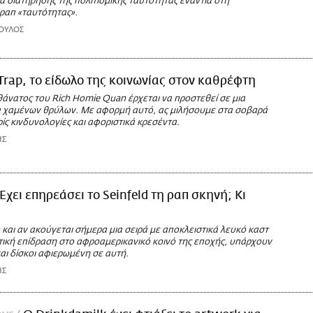
 διατήρησης της πολιτισμικής ταυτότητας ενάντια στη
 ραπ «ταυτότητας».
ΟΥΛΟΣ
Trap, το είδωλο της κοινωνίας στον καθρέφτη
άνατος του Rich Homie Quan έρχεται να προστεθεί σε μια
α χαμένων θρύλων. Με αφορμή αυτό, ας μιλήσουμε στα σοβαρά
ωρίς κινδυνολογίες και αφοριστικά κρεσέντα.
ΗΣ
Έχει επηρεάσει το Seinfeld τη ραπ σκηνή; Κι
και αν ακούγεται σήμερα μια σειρά με αποκλειστικά λευκό καστ
στική επίδραση στο αφροαμερικανικό κοινό της εποχής, υπάρχουν
και δίσκοι αφιερωμένη σε αυτή.
ΗΣ