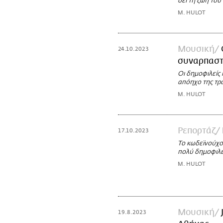
δει τη ζωή του 
M. HULOT
Μουσική
24.10.2023
συναρπαστ
Οι δημοφιλείς 
απόηχο της τρα
M. HULOT
Ρεπορτάζ
17.10.2023
Το κωδεϊνούχο 
πολύ δημοφιλές
M. HULOT
Μουσική
19.8.2023