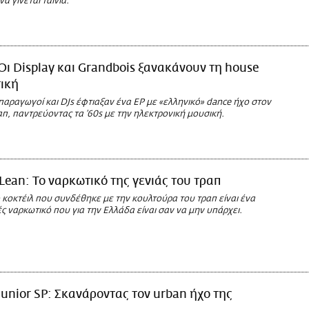
να γίνεται ταινία.
Οι Display και Grandbois ξανακάνουν τη house
ική
παραγωγοί και DJs έφτιαξαν ένα EP με «ελληνικό» dance ήχο στον
π, παντρεύοντας τα ’60s με την ηλεκτρονική μουσική.
Lean: Το ναρκωτικό της γενιάς του τραπ
κοκτέιλ που συνδέθηκε με την κουλτούρα του τραπ είναι ένα
 ναρκωτικό που για την Ελλάδα είναι σαν να μην υπάρχει.
Junior SP: Σκανάροντας τον urban ήχο της