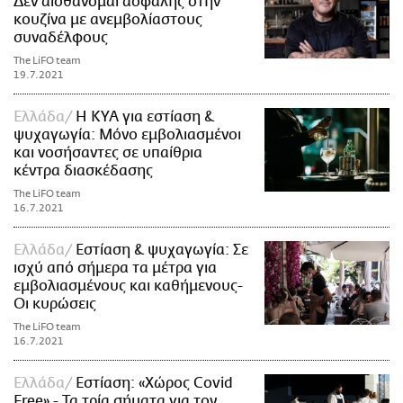
Δεν αισθάνομαι ασφαλής στην
κουζίνα με ανεμβολίαστους
συναδέλφους
The LiFO team
19.7.2021
Ελλάδα
Η ΚΥΑ για εστίαση &
ψυχαγωγία: Μόνο εμβολιασμένοι
και νοσήσαντες σε υπαίθρια
κέντρα διασκέδασης
The LiFO team
16.7.2021
Ελλάδα
Εστίαση & ψυχαγωγία: Σε
ισχύ από σήμερα τα μέτρα για
εμβολιασμένους και καθήμενους-
Οι κυρώσεις
The LiFO team
16.7.2021
Ελλάδα
Εστίαση: «Χώρος Covid
Free» - Τα τρία σήματα για τον