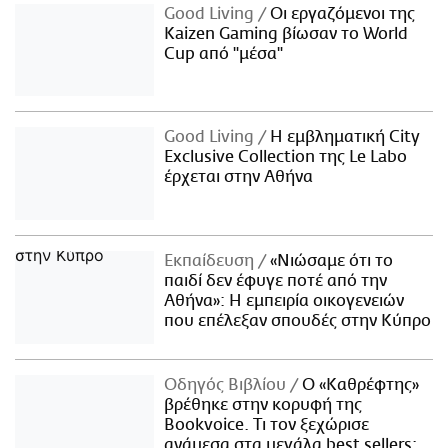
Good Living
Οι εργαζόμενοι της
Kaizen Gaming βίωσαν το World
Cup από "μέσα"
Good Living
Η εμβληματική City
Exclusive Collection της Le Labo
έρχεται στην Αθήνα
Εκπαίδευση
«Νιώσαμε ότι το
παιδί δεν έφυγε ποτέ από την
Αθήνα»: Η εμπειρία οικογενειών
που επέλεξαν σπουδές στην Κύπρο
Οδηγός Βιβλίου
Ο «Καθρέφτης»
βρέθηκε στην κορυφή της
Bookvoice. Τι τον ξεχώρισε
ανάμεσα στα μεγάλα best sellers;