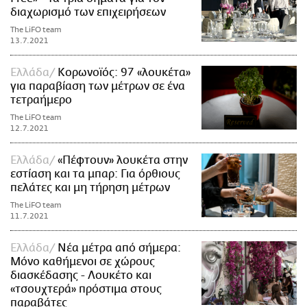
διαχωρισμό των επιχειρήσεων
The LiFO team
13.7.2021
Ελλάδα
Κορωνοϊός: 97 «λουκέτα»
για παραβίαση των μέτρων σε ένα
τετραήμερο
The LiFO team
12.7.2021
Ελλάδα
«Πέφτουν» λουκέτα στην
εστίαση και τα μπαρ: Για όρθιους
πελάτες και μη τήρηση μέτρων
The LiFO team
11.7.2021
Ελλάδα
Νέα μέτρα από σήμερα:
Μόνο καθήμενοι σε χώρους
διασκέδασης - Λουκέτο και
«τσουχτερά» πρόστιμα στους
παραβάτες