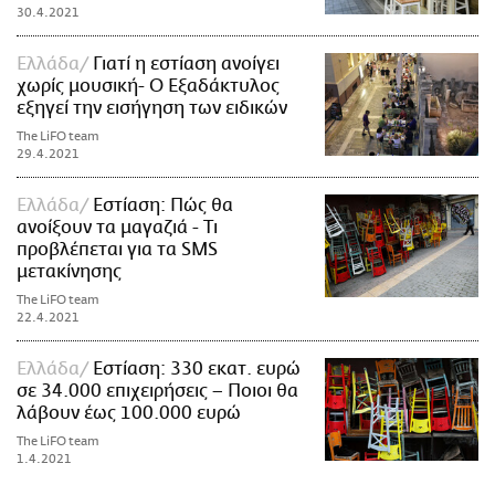
30.4.2021
Ελλάδα
Γιατί η εστίαση ανοίγει
χωρίς μουσική- Ο Εξαδάκτυλος
εξηγεί την εισήγηση των ειδικών
The LiFO team
29.4.2021
Ελλάδα
Εστίαση: Πώς θα
ανοίξουν τα μαγαζιά - Τι
προβλέπεται για τα SMS
μετακίνησης
The LiFO team
22.4.2021
Ελλάδα
Εστίαση: 330 εκατ. ευρώ
σε 34.000 επιχειρήσεις – Ποιοι θα
λάβουν έως 100.000 ευρώ
The LiFO team
1.4.2021