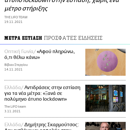
άτυπο lockdown στην εστίαση, χωρίς ένα
ΑΜΠΑ
μέτρο στήριξης
PRINT
THE LIFO TEAM
19.11.2021
ΠΡΟΣΦΑΤΕΣ ΕΙΔΗΣΕΙΣ
ΜΕΤΡΑ ΕΣΤΙΑΣΗ
Οπτική Γωνία
«Αφού πληρώνω,
ό,τι θέλω κάνω»
Βίβιαν Στεργίου
14.11.2021
Ελλάδα
Αντιδράσεις στην εστίαση
για τα νέα μέτρα: «Ξανά σε
πολύμηνο άτυπο lockdown»
The LiFO team
3.11.2021
Ελλάδα
Δημήτρης Σκαρμούτσος: