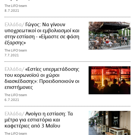
The LiFO team
8.7.2021
Ελλάδα
Γώγος: Να γίνουν
υποχρεωτικοί οι εμβολιασμοί και
στην εστίαση - «Είμαστε σε φάση
έξαρσης»
The LiFO team
7.7.2021
Ελλάδα
«Εστίες υπερμετάδοσης
του κορωνοϊού οι χώροι
διασκέδασης»: Προειδοποιούν οι
επιστήμονες
The LiFO team
6.7.2021
Ελλάδα
Ανοίγει η εστίαση: Τα
μέτρα για εστιατόρια και
καφετέριες από 3 Μαΐου
The LiFO team