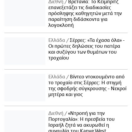
Διεθνή
Βρετανία: Το Κέιμπριτζ
επανεξετάζει τις διαδικασίες
πρόσληψης καθηγητών μετά την
παραίτηση διδάσκοντα για
λογοκλοπή
Ελλάδα
Σέρρες: «Τα έχασα όλα» -
Οι πρώτες δηλώσεις του πατέρα
και συζύγου των θυμάτων του
τροχαίου
Ελλάδα
Βίντεο ντοκουμέντο από
το τροχαίο στις Σέρρες: Η στιγμή
της σφοδρής σύγκρουσης - Νεκροί
μητέρα και γιος
Διεθνή
«Ντροπή για την
Πορτογαλία»: Η πρεσβεία του
Ισραήλ ζητά να ακυρωθεί η
συναυλία του Kanye West