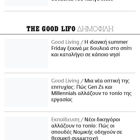
ΔΗΜΟΦΙΛΗ
THE GOOD LIFO
Good Living
Η ιδανική summer
Friday ξεκινά με δουλειά στο σπίτι
και καταλήγει σε κάποιο νησί
Good Living
Μια νέα οπτική της
επιτυχίας: Πώς Gen Zs και
Millennials αλλάζουν το τοπίο της
εργασίας
Εκπαίδευση
Νέοι δικηγόροι
αλλάζουν το τοπίο: Πώς οι
σπουδές Νομικής οδηγούν σε
θεσμική συμμετοχή