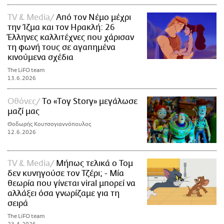
TV & Media
Από τον Νέμο μέχρι
την Ίζμα και τον Ηρακλή: 26
Έλληνες καλλιτέχνες που χάρισαν
τη φωνή τους σε αγαπημένα
κινούμενα σχέδια
The LiFO team
13.6.2026
Οθόνες
Tο «Τoy Story» μεγάλωσε
μαζί μας
Θοδωρής Κουτσογιαννόπουλος
12.6.2026
TV & Media
Μήπως τελικά ο Τομ
δεν κυνηγούσε τον Τζέρι; - Μία
θεωρία που γίνεται viral μπορεί να
αλλάξει όσα γνωρίζαμε για τη
σειρά
The LiFO team