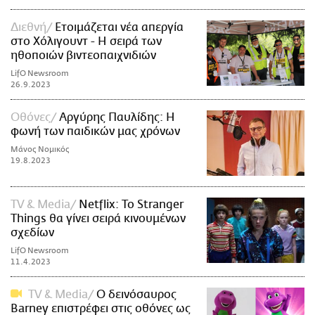
Διεθνή
Ετοιμάζεται νέα απεργία
στο Χόλιγουντ - Η σειρά των
ηθοποιών βιντεοπαιχνιδιών
LifO Newsroom
26.9.2023
Οθόνες
Αργύρης Παυλίδης: Η
φωνή των παιδικών μας χρόνων
Μάνος Νομικός
19.8.2023
TV & Media
Netflix: Το Stranger
Things θα γίνει σειρά κινουμένων
σχεδίων
LifO Newsroom
11.4.2023
TV & Media
Ο δεινόσαυρος
Barney επιστρέφει στις οθόνες ως