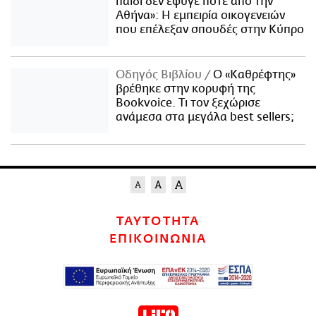
παιδί δεν έφυγε ποτέ από την
Αθήνα»: Η εμπειρία οικογενειών
που επέλεξαν σπουδές στην Κύπρο
Οδηγός Βιβλίου
Ο «Καθρέφτης»
βρέθηκε στην κορυφή της
Bookvoice. Τι τον ξεχώρισε
ανάμεσα στα μεγάλα best sellers;
ΤΑΥΤΟΤΗΤΑ
ΕΠΙΚΟΙΝΩΝΙΑ