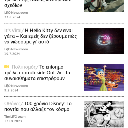
σχεδίων
LifO Newsroom
23.8.2024
It's Viral
Η Hello Kitty δεν είναι
γάτα – Και εμείς δεν ξέρουμε πώς
να νιώσουμε γι’ αυτό
LifO Newsroom
19.7.2024
Πολιτισμός
Το επίσημο
τρέιλερ του «Inside Οut 2» - Τα
συναισθήματα επιστρέφουν
LifO Newsroom
9.2.2024
Οθόνες
100 χρόνια Disney: Το
ποντίκι που άλλαξε τον κόσμο
The LiFO team
17.10.2023