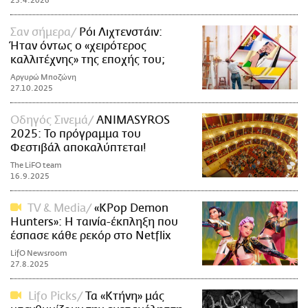
23.4.2026
Σαν σήμερα
Ρόι Λιχτενστάιν:
Ήταν όντως ο «χειρότερος
καλλιτέχνης» της εποχής του;
Αργυρώ Μποζώνη
27.10.2025
Οδηγός Σινεμά
ANIMASYROS
2025: Το πρόγραμμα του
Φεστιβάλ αποκαλύπτεται!
The LiFO team
16.9.2025
TV & Media
«KPop Demon
Hunters»: Η ταινία-έκπληξη που
έσπασε κάθε ρεκόρ στο Netflix
LifO Newsroom
27.8.2025
Lifo Picks
Τα «Kτήνη» μάς