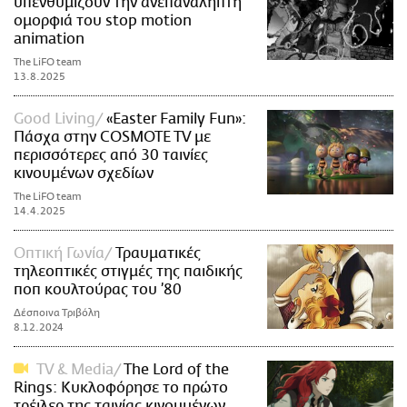
υπενθυμίζουν την ανεπανάληπτη
ομορφιά του stop motion
animation
The LiFO team
13.8.2025
Good Living
«Easter Family Fun»:
Πάσχα στην COSMOTE TV με
περισσότερες από 30 ταινίες
κινουμένων σχεδίων
The LiFO team
14.4.2025
Οπτική Γωνία
Τραυματικές
τηλεοπτικές στιγμές της παιδικής
ποπ κουλτούρας του ’80
Δέσποινα Τριβόλη
8.12.2024
TV & Media
The Lord of the
Rings: Κυκλοφόρησε το πρώτο
τρέιλερ της ταινίας κινουμένων