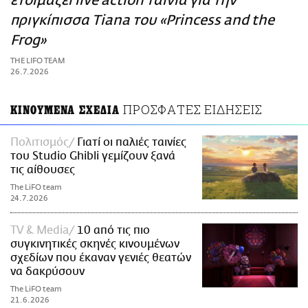
ετοιμάζει live action ταινία για την
ΑΜΠΑ
πριγκίπισσα Tiana του «Princess and the
PRINT
Frog»
THE LIFO TEAM
26.7.2026
ΠΡΟΣΦΑΤΕΣ ΕΙΔΗΣΕΙΣ
ΚΙΝΟΥΜΕΝΑ ΣΧΕΔΙΑ
Πολιτισμός
Γιατί οι παλιές ταινίες
του Studio Ghibli γεμίζουν ξανά
τις αίθουσες
The LiFO team
24.7.2026
TV & Media
10 από τις πιο
συγκινητικές σκηνές κινουμένων
σχεδίων που έκαναν γενιές θεατών
να δακρύσουν
The LiFO team
21.6.2026