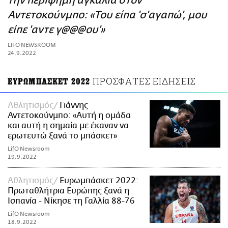
την περίφημη αγκαλιά στον
ΑΜΠΑ
Αντετοκούνμπο: «Του είπα 'σ'αγαπώ', μου
PRINT
είπε 'αντε γ@@@ου'»
LIFO NEWSROOM
24.9.2022
ΠΡΟΣΦΑΤΕΣ ΕΙΔΗΣΕΙΣ
ΕΥΡΩΜΠΑΣΚΕΤ 2022
Αθλητισμός
Γιάννης
Αντετοκούνμπο: «Αυτή η ομάδα
και αυτή η σημαία με έκαναν να
ερωτευτώ ξανά το μπάσκετ»
LifO Newsroom
19.9.2022
Αθλητισμός
Ευρωμπάσκετ 2022:
Πρωταθλήτρια Ευρώπης ξανά η
Ισπανία - Νίκησε τη Γαλλία 88-76
LifO Newsroom
18.9.2022