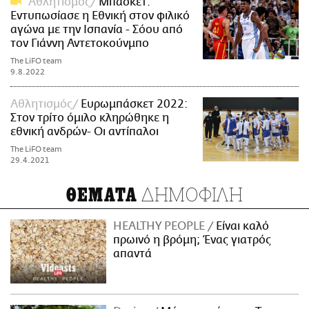
Αθλητισμός
Μπάσκετ:
Εντυπωσίασε η Εθνική στον φιλικό
αγώνα με την Ισπανία - Σόου από
τον Γιάννη Αντετοκούνμπο
The LiFO team
9.8.2022
Αθλητισμός
Ευρωμπάσκετ 2022:
Στον τρίτο όμιλο κληρώθηκε η
εθνική ανδρών- Οι αντίπαλοι
The LiFO team
29.4.2021
ΔΗΜΟΦΙΛΗ
ΘΕΜΑΤΑ
HEALTHY PEOPLE
Είναι καλό
πρωινό η βρόμη; Ένας γιατρός
απαντά