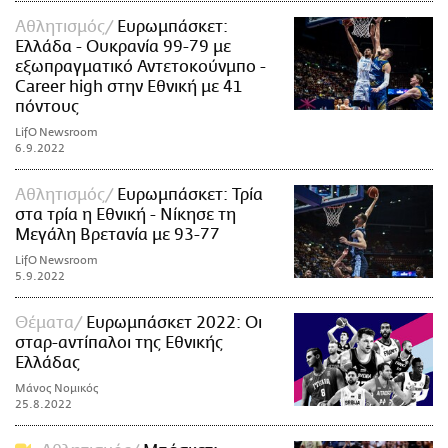
Αθλητισμός
Ευρωμπάσκετ:
Ελλάδα - Ουκρανία 99-79 με
εξωπραγματικό Αντετοκούνμπο -
Career high στην Εθνική με 41
πόντους
LifO Newsroom
6.9.2022
Αθλητισμός
Ευρωμπάσκετ: Τρία
στα τρία η Εθνική - Νίκησε τη
Μεγάλη Βρετανία με 93-77
LifO Newsroom
5.9.2022
Θέματα
Ευρωμπάσκετ 2022: Οι
σταρ-αντίπαλοι της Εθνικής
Ελλάδας
Μάνος Νομικός
25.8.2022