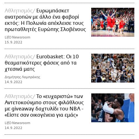
Αθλητισμός
Ευρωμπάσκετ
ανατροπών με άλλο ένα φαβορί
εκτός: Η Πολωνία απέκλεισε τους
πρωταθλητές Ευρώπης Σλοβένους
LifO Newsroom
15.9.2022
Αθλητισμός
Eurobasket: Οι 10
θεαματικότερες φάσεις από τα
χτεσινά ματς
Δημήτρης Λαμπράκης
14.9.2022
Αθλητισμός
Το «ευχαριστώ» των
Αντετοκούνμπο στους φιλάθλους
με giveaway δαχτυλίδι του NBA -
«Είστε σαν οικογένεια για εμάς»
LifO Newsroom
14.9.2022