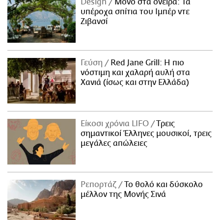
Design
Μόνο στα όνειρα: Τα
υπέροχα σπίτια του Ιμπέρ ντε
Ζιβανσί
Γεύση
Red Jane Grill: Η πιο
νόστιμη και χαλαρή αυλή στα
Χανιά (ίσως και στην Ελλάδα)
Είκοσι χρόνια LIFO
Tρεις
σημαντικοί Έλληνες μουσικοί, τρεις
μεγάλες απώλειες
Ρεπορτάζ
Το θολό και δύσκολο
μέλλον της Μονής Σινά