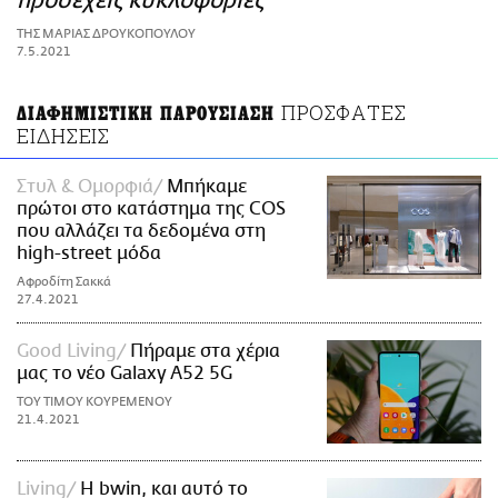
προσεχείς κυκλοφορίες
ΑΜΠΑ
ΤΗΣ ΜΑΡΙΑΣ ΔΡΟΥΚΟΠΟΥΛΟΥ
PRINT
7.5.2021
ΠΡΟΣΦΑΤΕΣ
ΔΙΑΦΗΜΙΣΤΙΚΗ ΠΑΡΟΥΣΙΑΣΗ
ΕΙΔΗΣΕΙΣ
Στυλ & Ομορφιά
Μπήκαμε
πρώτοι στο κατάστημα της COS
που αλλάζει τα δεδομένα στη
high-street μόδα
Αφροδίτη Σακκά
27.4.2021
Good Living
Πήραμε στα χέρια
μας το νέο Galaxy A52 5G
ΤΟΥ ΤΙΜΟΥ ΚΟΥΡΕΜΕΝΟΥ
21.4.2021
Living
H bwin, και αυτό το