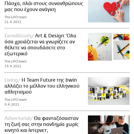
Πάσχα, πλάι στους συνανθρώπους
μας που έχουν ανάγκη
The LiFO team
21.4.2021
Εκπαίδευση
Art & Design: Όλα
όσα χρειάζεται να γνωρίζετε αν
θέλετε να σπουδάσετε στο
εξωτερικό
The LiFO team
19.4.2021
Living
Η Team Future της bwin
αλλάζει το μέλλον του ελληνικού
αθλητισμού
The LiFO team
9.4.2021
Advertorial
Θα φανταζόσασταν
τη ζωή σας στην πανδημία χωρίς
κινητό και ίντερνετ;