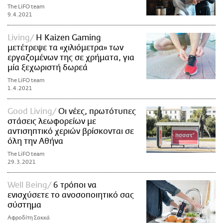
The LiFO team
9.4.2021
Living
Η Kaizen Gaming
μετέτρεψε τα «χιλιόμετρα» των
εργαζομένων της σε χρήματα, για
μία ξεχωριστή δωρεά
The LiFO team
1.4.2021
Good Living
Οι νέες, πρωτότυπες
στάσεις λεωφορείων με
αντισηπτικό χεριών βρίσκονται σε
όλη την Αθήνα
The LiFO team
29.3.2021
Well Being
6 τρόποι να
ενισχύσετε το ανοσοποιητικό σας
σύστημα
Αφροδίτη Σακκά