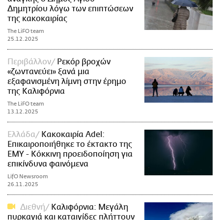
Δημητρίου λόγω των επιπτώσεων
της κακοκαιρίας
The LiFO team
25.12.2025
Περιβάλλον
Ρεκόρ βροχών
«ζωντανεύει» ξανά μια
εξαφανισμένη λίμνη στην έρημο
της Καλιφόρνια
The LiFO team
13.12.2025
Ελλάδα
Κακοκαιρία Adel:
Επικαιροποιήθηκε το έκτακτο της
ΕΜΥ - Κόκκινη προειδοποίηση για
επικίνδυνα φαινόμενα
LifO Newsroom
26.11.2025
Διεθνή
Καλιφόρνια: Μεγάλη
πυρκαγιά και καταιγίδες πλήττουν