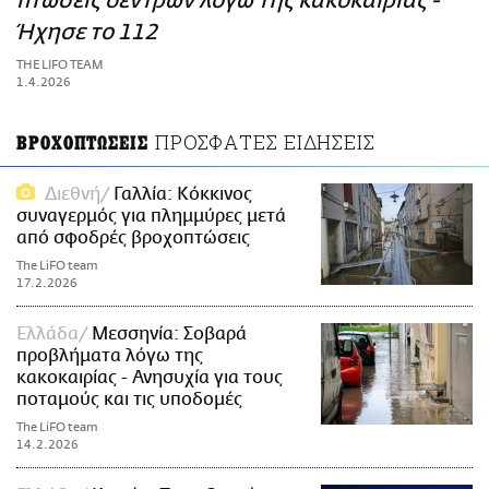
πτώσεις δέντρων λόγω της κακοκαιρίας -
ΑΜΠΑ
Ήχησε το 112
PRINT
THE LIFO TEAM
1.4.2026
ΠΡΟΣΦΑΤΕΣ ΕΙΔΗΣΕΙΣ
ΒΡΟΧΟΠΤΩΣΕΙΣ
Διεθνή
Γαλλία: Κόκκινος
συναγερμός για πλημμύρες μετά
από σφοδρές βροχοπτώσεις
The LiFO team
17.2.2026
Ελλάδα
Μεσσηνία: Σοβαρά
προβλήματα λόγω της
κακοκαιρίας - Ανησυχία για τους
ποταμούς και τις υποδομές
The LiFO team
14.2.2026