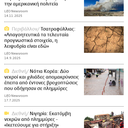
την αμερικανική πολιτεία
LifO Newsroom
14.11.2025
Περιβάλλον
Τσατραφύλλιας:
«Απαγοητευτικά τα τελευταία
προγνωστικά στοιχεία, η
λειψυδρία είναι εδώ»
LifO Newsroom
14.9.2025
Διεθνή
Νότια Κορέα: Δύο
νεκροί και χιλιάδες απομακρύνσεις
έπειτα από έντονες βροχοπτώσεις
που οδήγησαν σε πλημμύρες
LifO Newsroom
17.7.2025
Διεθνή
Νιγηρία: Εκατόμβη
νεκρών από πλημμύρες -
«Ικετεύουμε για στήριξη»