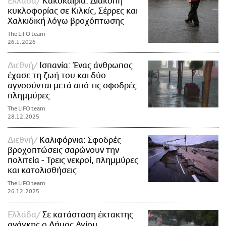
Ελλάδα
Κακοκαιρία: Διακοπή
κυκλοφορίας σε Κιλκίς, Σέρρες και
Χαλκιδική λόγω βροχόπτωσης
The LiFO team
26.1.2026
Διεθνή
Ισπανία: Ένας άνθρωπος
έχασε τη ζωή του και δύο
αγνοούνται μετά από τις σφοδρές
πλημμύρες
The LiFO team
28.12.2025
Διεθνή
Καλιφόρνια: Σφοδρές
βροχοπτώσεις σαρώνουν την
πολιτεία - Τρεις νεκροί, πλημμύρες
και κατολισθήσεις
The LiFO team
26.12.2025
Ελλάδα
Σε κατάσταση έκτακτης
ανάγκης ο Δήμος Αγίου