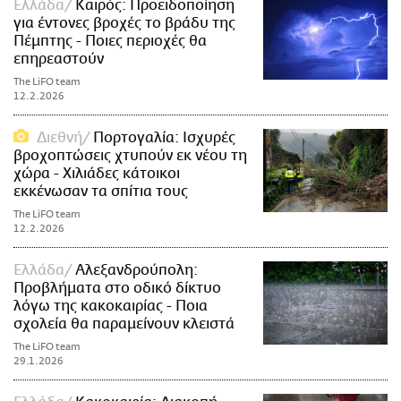
Ελλάδα
Καιρός: Προειδοποίηση
για έντονες βροχές το βράδυ της
Πέμπτης - Ποιες περιοχές θα
επηρεαστούν
The LiFO team
12.2.2026
Διεθνή
Πορτογαλία: Ισχυρές
βροχοπτώσεις χτυπούν εκ νέου τη
χώρα - Χιλιάδες κάτοικοι
εκκένωσαν τα σπίτια τους
The LiFO team
12.2.2026
Ελλάδα
Αλεξανδρούπολη:
Προβλήματα στο οδικό δίκτυο
λόγω της κακοκαιρίας - Ποια
σχολεία θα παραμείνουν κλειστά
The LiFO team
29.1.2026