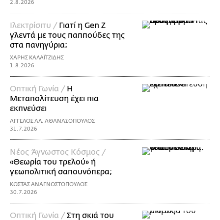
2.8.2026
Ιλεκτρίσιτυ /
Γιατί η Gen Z
γλεντά με τους παππούδες της
στα πανηγύρια;
ΧΑΡΗΣ ΚΑΛΑΪΤΖΙΔΗΣ
1.8.2026
Οπτική Γωνία /
Η
Μεταπολίτευση έχει πια
εκπνεύσει
ΑΓΓΕΛΟΣ ΑΛ. ΑΘΑΝΑΣΟΠΟΥΛΟΣ
31.7.2026
Νέος Άγνωστος Κόσμος /
«Θεωρία του τρελού» ή
γεωπολιτική σαπουνόπερα;
ΚΩΣΤΑΣ ΑΝΑΓΝΩΣΤΟΠΟΥΛΟΣ
30.7.2026
Οπτική Γωνία /
Στη σκιά του