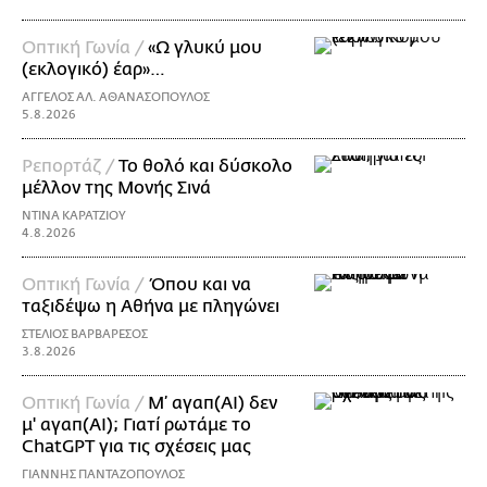
Οπτική Γωνία /
«Ω γλυκύ μου
(εκλογικό) έαρ»…
ΑΓΓΕΛΟΣ ΑΛ. ΑΘΑΝΑΣΟΠΟΥΛΟΣ
5.8.2026
Ρεπορτάζ /
Το θολό και δύσκολο
μέλλον της Μονής Σινά
ΝΤΙΝΑ ΚΑΡΑΤΖΙΟΥ
4.8.2026
Οπτική Γωνία /
Όπου και να
ταξιδέψω η Αθήνα με πληγώνει
ΣΤΕΛΙΟΣ ΒΑΡΒΑΡΕΣΟΣ
3.8.2026
Οπτική Γωνία /
Μ’ αγαπ(AI) δεν
μ' αγαπ(ΑΙ); Γιατί ρωτάμε το
ChatGPT για τις σχέσεις μας
ΓΙΑΝΝΗΣ ΠΑΝΤΑΖΟΠΟΥΛΟΣ