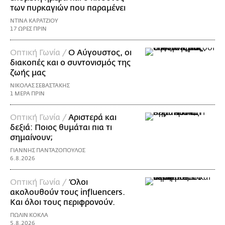
των πυρκαγιών που παραμένει
ΝΤΙΝΑ ΚΑΡΑΤΖΙΟΥ
17 ΩΡΕΣ ΠΡΙΝ
Οπτική Γωνία /
Ο Αύγουστος, οι
διακοπές και ο συντονισμός της
ζωής μας
ΝΙΚΟΛΑΣ ΣΕΒΑΣΤΑΚΗΣ
1 ΜΕΡΑ ΠΡΙΝ
Οπτική Γωνία /
Αριστερά και
δεξιά: Ποιος θυμάται πια τι
σημαίνουν;
ΓΙΑΝΝΗΣ ΠΑΝΤΑΖΟΠΟΥΛΟΣ
6.8.2026
Οπτική Γωνία /
Όλοι
ακολουθούν τους influencers.
Και όλοι τους περιφρονούν.
ΠΩΛΙΝ ΚΟΚΛΑ
5.8.2026