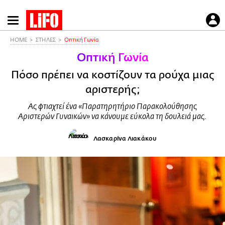
Παράκαμψη
προς
το
HOME
ΣΤΗΛΕΣ
Οπτική Γωνία
κυρίως
Οπτική Γωνία
περιεχόμενο
Πόσο πρέπει να κοστίζουν τα ρούχα μιας
αριστερής;
Ας φτιαχτεί ένα «Παρατηρητήριο Παρακολούθησης
Αριστερών Γυναικών» να κάνουμε εύκολα τη δουλειά μας.
Λασκαρίνα Λιακάκου