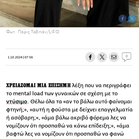
Φωτ.: Πάρις Ταβιτιάν/LIFO
0
1.10.2024 | 07:56
ΧΡΕΙΑΖΟΜΑΙ ΜΙΑ ΕΠΙΣΗΜΗ
λέξη που να περιγράφει
το mental load των γυναικών σε σχέση με το
ντύσιμο
. Θέλω όλα τα «αν το βάλω αυτό φαίνομαι
φτηνή;», «αυτή η φούστα με δείχνει επαγγελματία
ή ασόβαρη;», «άμα βάλω ακριβό φόρεμα λες να
νομίζουν ότι προσπαθώ να κάνω επίδειξη;», «άμα
βαφτώ λες να νομίζουν ότι προσπαθώ να φανώ