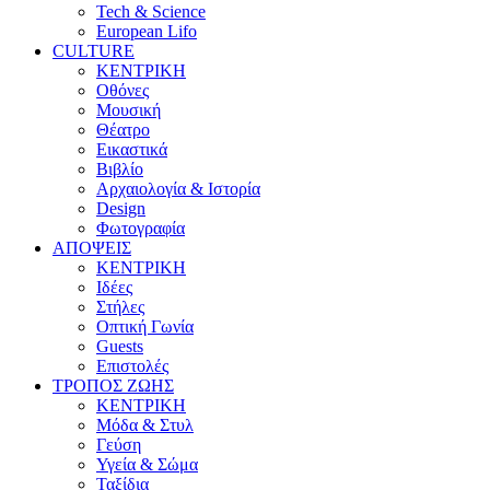
Tech & Science
European Lifo
CULTURE
ΚΕΝΤΡΙΚΗ
Οθόνες
Μουσική
Θέατρο
Εικαστικά
Βιβλίο
Αρχαιολογία & Ιστορία
Design
Φωτογραφία
ΑΠΟΨΕΙΣ
ΚΕΝΤΡΙΚΗ
Ιδέες
Στήλες
Οπτική Γωνία
Guests
Επιστολές
ΤΡΟΠΟΣ ΖΩΗΣ
ΚΕΝΤΡΙΚΗ
Μόδα & Στυλ
Γεύση
Υγεία & Σώμα
Ταξίδια