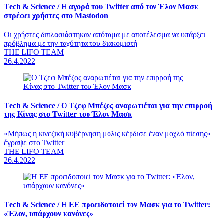
Τech & Science /
Η αγορά του Twitter από τον Έλον Μασκ
στρέφει χρήστες στο Mastodon
Οι χρήστες διπλασιάστηκαν απότομα με αποτέλεσμα να υπάρξει
πρόβλημα με την ταχύτητα του διακομιστή
THE LIFO TEAM
26.4.2022
Τech & Science /
Ο Τζεφ Μπέζος αναρωτιέται για την επιρροή
της Κίνας στο Twitter του Έλον Μασκ
«Μήπως η κινεζική κυβέρνηση μόλις κέρδισε έναν μοχλό πίεσης»
έγραψε στο Twitter
THE LIFO TEAM
26.4.2022
Τech & Science /
Η ΕΕ προειδοποιεί τον Μασκ για το Twitter:
«Έλον, υπάρχουν κανόνες»