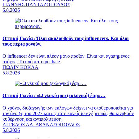
ΓΙΑΝΝΗΣ ΠΑΝΤΑΖΟΠΟΥΛΟΣ
6.8.2026
Οπτική Γωνία /
Όλοι ακολουθούν τους influencers. Και όλοι
τους περιφρονούν.
Ο influencer δεν είναι πλέον μόνο προϊόν. Είναι και αγαπημένος
στόχος. Το υπέρτατο pet hate.
ΠΩΛΙΝ ΚΟΚΛΑ
5.8.2026
Οπτική Γωνία /
«Ω γλυκύ μου (εκλογικό) έαρ»…
Ο χρόνος διεξαγωγής των εκλογών δείχνει να σταθεροποιείται για
την άνοιξη του 2027 και ως τότε κανείς δεν ξέρει πώς θα κινηθούν
κυβέρνηση και αντιπολίτευση.
ΑΓΓΕΛΟΣ ΑΛ. ΑΘΑΝΑΣΟΠΟΥΛΟΣ
5.8.2026