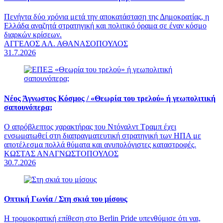
Πενήντα δύο χρόνια μετά την αποκατάσταση της Δημοκρατίας, η
Ελλάδα αναζητά στρατηγική και πολιτικό όραμα σε έναν κόσμο
διαρκών κρίσεων.
ΑΓΓΕΛΟΣ ΑΛ. ΑΘΑΝΑΣΟΠΟΥΛΟΣ
31.7.2026
Νέος Άγνωστος Κόσμος /
«Θεωρία του τρελού» ή γεωπολιτική
σαπουνόπερα;
Ο απρόβλεπτος χαρακτήρας του Ντόναλντ Τραμπ έχει
ενσωματωθεί στη διαπραγματευτική στρατηγική των ΗΠΑ με
αποτέλεσμα πολλά θύματα και ανυπολόγιστες καταστροφές.
ΚΩΣΤΑΣ ΑΝΑΓΝΩΣΤΟΠΟΥΛΟΣ
30.7.2026
Οπτική Γωνία /
Στη σκιά του μίσους
Η τρομοκρατική επίθεση στο Berlin Pride υπενθύμισε ότι ναι,