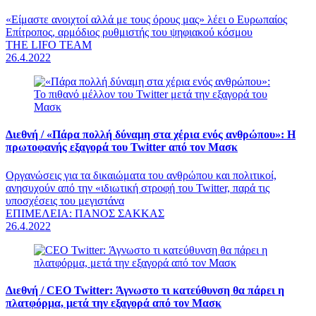
«Είμαστε ανοιχτοί αλλά με τους όρους μας» λέει ο Ευρωπαίος
Επίτροπος, αρμόδιος ρυθμιστής του ψηφιακού κόσμου
THE LIFO TEAM
26.4.2022
Διεθνή /
«Πάρα πολλή δύναμη στα χέρια ενός ανθρώπου»: Η
πρωτοφανής εξαγορά του Twitter από τον Μασκ
Οργανώσεις για τα δικαιώματα του ανθρώπου και πολιτικοί,
ανησυχούν από την «ιδιωτική στροφή του Twitter, παρά τις
υποσχέσεις του μεγιστάνα
ΕΠΙΜΕΛΕΙΑ: ΠΑΝΟΣ ΣΑΚΚΑΣ
26.4.2022
Διεθνή /
CEO Twitter: Άγνωστο τι κατεύθυνση θα πάρει η
πλατφόρμα, μετά την εξαγορά από τον Μασκ