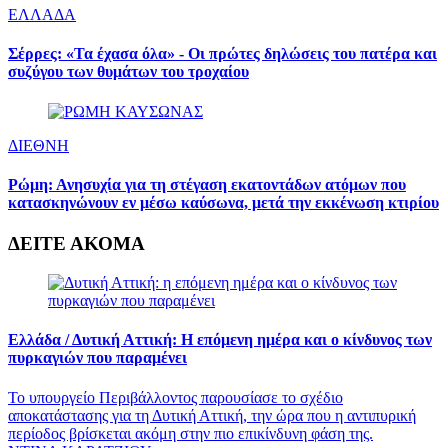
ΕΛΛΑΔΑ
Σέρρες: «Τα έχασα όλα» - Οι πρώτες δηλώσεις του πατέρα και
συζύγου των θυμάτων του τροχαίου
ΔΙΕΘΝΗ
Ρώμη: Ανησυχία για τη στέγαση εκατοντάδων ατόμων που
κατασκηνώνουν εν μέσω καύσωνα, μετά την εκκένωση κτιρίου
ΔΕΙΤΕ ΑΚΟΜΑ
Ελλάδα /
Δυτική Αττική: Η επόμενη ημέρα και ο κίνδυνος των
πυρκαγιών που παραμένει
Το υπουργείο Περιβάλλοντος παρουσίασε το σχέδιο
αποκατάστασης για τη Δυτική Αττική, την ώρα που η αντιπυρική
περίοδος βρίσκεται ακόμη στην πιο επικίνδυνη φάση της.