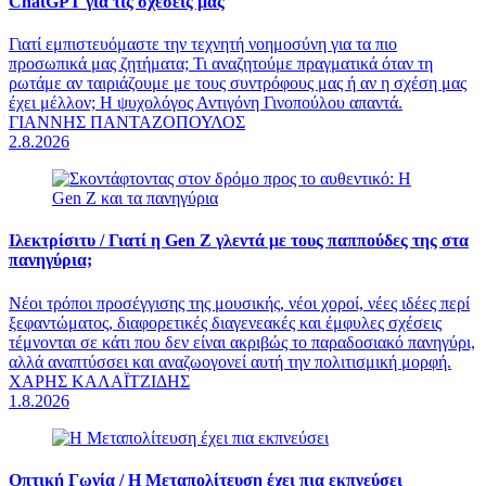
ChatGPT για τις σχέσεις μας
Γιατί εμπιστευόμαστε την τεχνητή νοημοσύνη για τα πιο
προσωπικά μας ζητήματα; Τι αναζητούμε πραγματικά όταν τη
ρωτάμε αν ταιριάζουμε με τους συντρόφους μας ή αν η σχέση μας
έχει μέλλον; Η ψυχολόγος Αντιγόνη Γινοπούλου απαντά.
ΓΙΑΝΝΗΣ ΠΑΝΤΑΖΟΠΟΥΛΟΣ
2.8.2026
Ιλεκτρίσιτυ /
Γιατί η Gen Z γλεντά με τους παππούδες της στα
πανηγύρια;
Νέοι τρόποι προσέγγισης της μουσικής, νέοι χοροί, νέες ιδέες περί
ξεφαντώματος, διαφορετικές διαγενεακές και έμφυλες σχέσεις
τέμνονται σε κάτι που δεν είναι ακριβώς το παραδοσιακό πανηγύρι,
αλλά αναπτύσσει και αναζωογονεί αυτή την πολιτισμική μορφή.
ΧΑΡΗΣ ΚΑΛΑΪΤΖΙΔΗΣ
1.8.2026
Οπτική Γωνία /
Η Μεταπολίτευση έχει πια εκπνεύσει