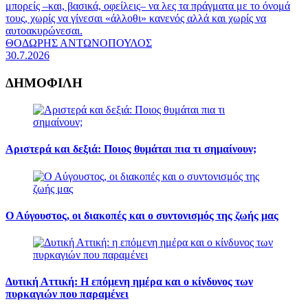
μπορείς –και, βασικά, οφείλεις– να λες τα πράγματα με το όνομά
τους, χωρίς να γίνεσαι «άλλοθι» κανενός αλλά και χωρίς να
αυτοακυρώνεσαι.
ΘΟΔΩΡΗΣ ΑΝΤΩΝΟΠΟΥΛΟΣ
30.7.2026
ΔΗΜΟΦΙΛΗ
Αριστερά και δεξιά: Ποιος θυμάται πια τι σημαίνουν;
Ο Αύγουστος, οι διακοπές και ο συντονισμός της ζωής μας
Δυτική Αττική: Η επόμενη ημέρα και ο κίνδυνος των
πυρκαγιών που παραμένει