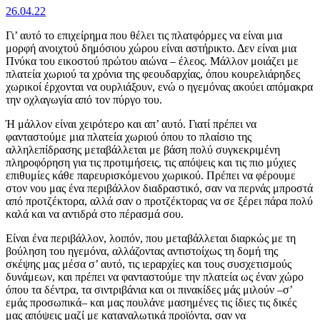
26.04.22
Γι’ αυτό το επιχείρημα που θέλει τις πλατφόρμες να είναι μια
μορφή ανοιχτού δημόσιου χώρου είναι αστήρικτο. Δεν είναι μια
Πνύκα του εικοστού πρώτου αιώνα ‒ έλεος. Μάλλον μοιάζει με
πλατεία χωριού τα χρόνια της φεουδαρχίας, όπου κουρελιάρηδες
χωρικοί έρχονται να ουρλιάξουν, ενώ ο ηγεμόνας ακούει απόμακρα
την οχλαγωγία από τον πύργο του.
Ή μάλλον είναι χειρότερο και απ’ αυτό. Γιατί πρέπει να
φανταστούμε μια πλατεία χωριού όπου το πλαίσιο της
αλληλεπίδρασης μεταβάλλεται με βάση πολύ συγκεκριμένη
πληροφόρηση για τις προτιμήσεις, τις απόψεις και τις πιο μύχιες
επιθυμίες κάθε παρευρισκόμενου χωρικού. Πρέπει να φέρουμε
στον νου μας ένα περιβάλλον διαδραστικό, σαν να περνάς μπροστά
από προτζέκτορα, αλλά σαν ο προτζέκτορας να σε ξέρει πάρα πολύ
καλά και να αντιδρά στο πέρασμά σου.
Είναι ένα περιβάλλον, λοιπόν, που μεταβάλλεται διαρκώς με τη
βούληση του ηγεμόνα, αλλάζοντας αντιστοίχως τη δομή της
σκέψης μας μέσα σ’ αυτό, τις ιεραρχίες και τους συσχετισμούς
δυνάμεων, και πρέπει να φανταστούμε την πλατεία ως έναν χώρο
όπου τα δέντρα, τα σιντριβάνια και οι πινακίδες μάς μιλούν ‒σ’
εμάς προσωπικά‒ και μας πουλάνε μασημένες τις ίδιες τις δικές
μας απόψεις μαζί με καταναλωτικά προϊόντα, σαν να