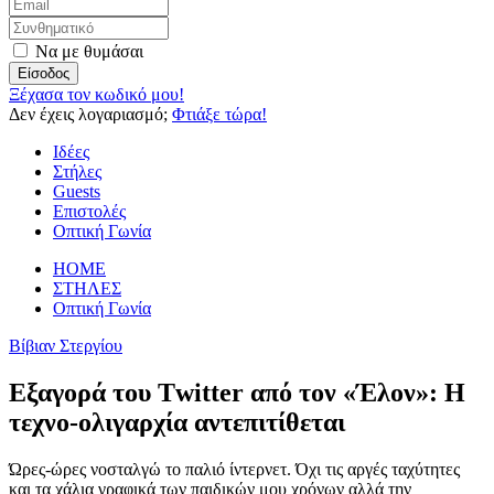
Να με θυμάσαι
Είσοδος
Ξέχασα τον κωδικό μου!
Δεν έχεις λογαριασμό;
Φτιάξε τώρα!
Ιδέες
Στήλες
Guests
Επιστολές
Οπτική Γωνία
HOME
ΣΤΗΛΕΣ
Οπτική Γωνία
Βίβιαν Στεργίου
Εξαγορά του Τwitter από τον «Έλον»: Η
τεχνο-ολιγαρχία αντεπιτίθεται
Ώρες-ώρες νοσταλγώ το παλιό ίντερνετ. Όχι τις αργές ταχύτητες
και τα χάλια γραφικά των παιδικών μου χρόνων αλλά την