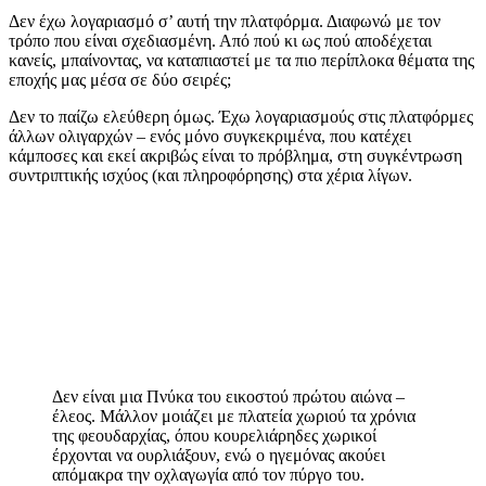
Δεν έχω λογαριασμό σ’ αυτή την πλατφόρμα. Διαφωνώ με τον
τρόπο που είναι σχεδιασμένη. Από πού κι ως πού αποδέχεται
κανείς, μπαίνοντας, να καταπιαστεί με τα πιο περίπλοκα θέματα της
εποχής μας μέσα σε δύο σειρές;
Δεν το παίζω ελεύθερη όμως. Έχω λογαριασμούς στις πλατφόρμες
άλλων ολιγαρχών ‒ ενός μόνο συγκεκριμένα, που κατέχει
κάμποσες και εκεί ακριβώς είναι το πρόβλημα, στη συγκέντρωση
συντριπτικής ισχύος (και πληροφόρησης) στα χέρια λίγων.
Δεν είναι μια Πνύκα του εικοστού πρώτου αιώνα ‒
έλεος. Μάλλον μοιάζει με πλατεία χωριού τα χρόνια
της φεουδαρχίας, όπου κουρελιάρηδες χωρικοί
έρχονται να ουρλιάξουν, ενώ ο ηγεμόνας ακούει
απόμακρα την οχλαγωγία από τον πύργο του.