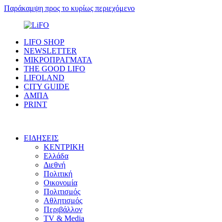
Παράκαμψη προς το κυρίως περιεχόμενο
LIFO SHOP
NEWSLETTER
ΜΙΚΡΟΠΡΑΓΜΑΤΑ
THE GOOD LIFO
LIFOLAND
CITY GUIDE
ΑΜΠΑ
PRINT
ΕΙΔΗΣΕΙΣ
ΚΕΝΤΡΙΚΗ
Ελλάδα
Διεθνή
Πολιτική
Οικονομία
Πολιτισμός
Αθλητισμός
Περιβάλλον
TV & Media