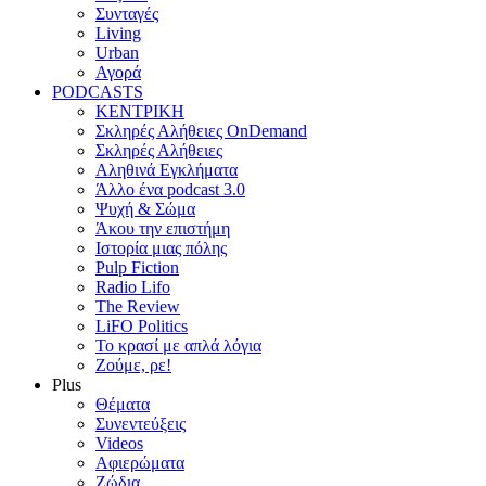
Συνταγές
Living
Urban
Αγορά
PODCASTS
ΚΕΝΤΡΙΚΗ
Σκληρές Αλήθειες OnDemand
Σκληρές Αλήθειες
Αληθινά Εγκλήματα
Άλλο ένα podcast 3.0
Ψυχή & Σώμα
Άκου την επιστήμη
Ιστορία μιας πόλης
Pulp Fiction
Radio Lifo
The Review
LiFO Politics
Το κρασί με απλά λόγια
Ζούμε, ρε!
Plus
Θέματα
Συνεντεύξεις
Videos
Αφιερώματα
Ζώδια