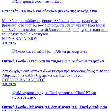
Ρεπορτάζ /
Το θολό και δύσκολο μέλλον της Μονής Σινά
Μια λύση με επώδυνους όρους αλλά και κρίσιμες εγγυήσεις
βρίσκεται στο τραπέζι των διαπραγματεύσεων για την Ιερά Μονή
του Σινά, μετά τα δυσμενή δεδομένα που δημιούργησε η απόφαση
του αιγυπτιακού δικαστηρίου.
ΝΤΙΝΑ ΚΑΡΑΤΖΙΟΥ
4.8.2026
Οπτική Γωνία /
Όπου και να ταξιδέψω η Αθήνα με πληγώνει
Δεν γνωρίζω εάν υπάρχει άλλο κέντρο πρωτεύουσας όπως αυτό της
Αθήνας, τόσο πολύ πληγωμένο και βανδαλισμένο.
ΣΤΕΛΙΟΣ ΒΑΡΒΑΡΕΣΟΣ
3.8.2026
Οπτική Γωνία /
Μ’ αγαπ(AI) δεν μ' αγαπ(ΑΙ); Γιατί ρωτάμε το