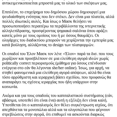
αντικειμενικοποιείται μπροστά μας το υλικό των σκέψεων μας.
Επιπλέον, το επιχείρημα του δημόσιου χώρου δημιουργεί μια
ψευδαίσθηση ενότητας που δεν στέκει. Δεν είναι μια πλατεία, αλλά
πολλές ιδιωτικές αυλές. Και ίσως ο Μασκ θελήσει να
προσωποποιήσει περαιτέρω τα περιβάλλοντα της ιντερνετικής
αλληλεπίδρασης, προσφέροντας ψηφιακά σαλόνια όπου αράζει
κανείς μόνο με τους ομοίους του ή με όσους θαυμάζει. Οι
ολιγάρχες του διαδικτύου μπορούν να χειρίζονται την εμπειρία μας
κατά βούληση, αλλάζοντας το design των πλατφορμών.
Οι οπαδοί του Έλον Μασκ τον λένε «Έλον» παρά τα δισ. που τους
χωρίζουν και προσβλέπουν σε μια ελεύθερη αγορά ιδεών χωρίς
politically correct περιορισμούς (μάθημα για όσους επένδυσαν
ενέργεια στο εάν θα λέγονται she/her online). Ίσως, για αρχή, να
στηθεί φαινομενικά μια ελεύθερη αγορά απόψεων, αλλά θα είναι
τόσο αρρύθμιστη και ιεραρχική βάσει σχεδίου, που προφανώς θα
αναπαράγει τις σχέσεις ιεραρχίας που ήδη υπάρχουν στην
κοινωνία.
Ακόμα και για τους οπαδούς του καπιταλιστικού συστήματος (εάν,
αβάσιμα, υποτεθεί ότι είναι ένα) αυτή η εξέλιξη δεν είναι καλή.
Υποτίθεται ότι ο καπιταλισμός δεν θέλει συγκέντρωση ισχύος, ότι
απεχθάνεται τα μονοπώλια αλλά και τα ολιγοπώλια που φέρνουν
στρεβλώσεις στην αγορά, ότι επιθυμεί να ασκούνται διαρκώς