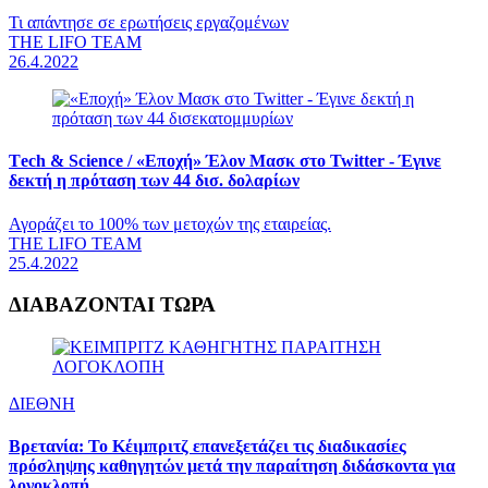
Τι απάντησε σε ερωτήσεις εργαζομένων
THE LIFO TEAM
26.4.2022
Τech & Science /
«Εποχή» Έλον Μασκ στο Twitter - Έγινε
δεκτή η πρόταση των 44 δισ. δολαρίων
Αγοράζει το 100% των μετοχών της εταιρείας.
THE LIFO TEAM
25.4.2022
ΔΙΑΒΑΖΟΝΤΑΙ ΤΩΡΑ
ΔΙΕΘΝΗ
Βρετανία: Το Κέιμπριτζ επανεξετάζει τις διαδικασίες
πρόσληψης καθηγητών μετά την παραίτηση διδάσκοντα για
λογοκλοπή