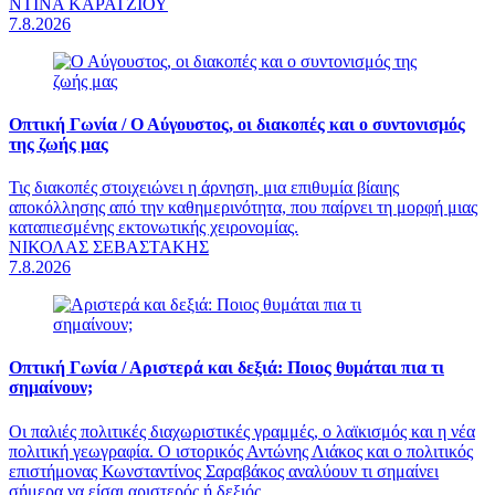
ΝΤΙΝΑ ΚΑΡΑΤΖΙΟΥ
7.8.2026
Οπτική Γωνία /
Ο Αύγουστος, οι διακοπές και ο συντονισμός
της ζωής μας
Τις διακοπές στοιχειώνει η άρνηση, μια επιθυμία βίαιης
αποκόλλησης από την καθημερινότητα, που παίρνει τη μορφή μιας
καταπιεσμένης εκτονωτικής χειρονομίας.
ΝΙΚΟΛΑΣ ΣΕΒΑΣΤΑΚΗΣ
7.8.2026
Οπτική Γωνία /
Αριστερά και δεξιά: Ποιος θυμάται πια τι
σημαίνουν;
Οι παλιές πολιτικές διαχωριστικές γραμμές, ο λαϊκισμός και η νέα
πολιτική γεωγραφία. Ο ιστορικός Αντώνης Λιάκος και ο πολιτικός
επιστήμονας Κωνσταντίνος Σαραβάκος αναλύουν τι σημαίνει
σήμερα να είσαι αριστερός ή δεξιός.