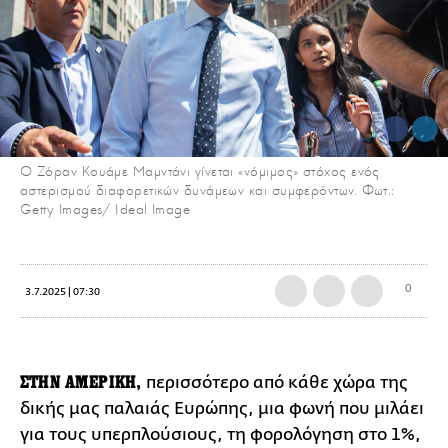
Ο Ζόραν Κουάμε Μαμντάνι γίνεται «νόμιμος» στόχος ενός
αστερισμού διαφορετικών δυνάμεων και συμφερόντων. Φωτ.:
Getty Images/ Ideal Image
0
3.7.2025 | 07:30
ΣΤΗΝ ΑΜΕΡΙΚΗ,
περισσότερο από κάθε χώρα της
δικής μας παλαιάς Ευρώπης, μια φωνή που μιλάει
για τους υπερπλούσιους, τη φορολόγηση στο 1%,