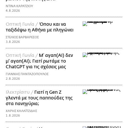
ΝΤΙΝΑ ΚΑΡΑΤΖΙΟΥ
4.8.2026
Οπτική Γωνία /
Όπου και να
ταξιδέψω η Αθήνα με πληγώνει
ΣΤΕΛΙΟΣ ΒΑΡΒΑΡΕΣΟΣ
3.8.2026
Οπτική Γωνία /
Μ’ αγαπ(AI) δεν
μ' αγαπ(ΑΙ); Γιατί ρωτάμε το
ChatGPT για τις σχέσεις μας
ΓΙΑΝΝΗΣ ΠΑΝΤΑΖΟΠΟΥΛΟΣ
2.8.2026
Ιλεκτρίσιτυ /
Γιατί η Gen Z
γλεντά με τους παππούδες της
στα πανηγύρια;
ΧΑΡΗΣ ΚΑΛΑΪΤΖΙΔΗΣ
1.8.2026