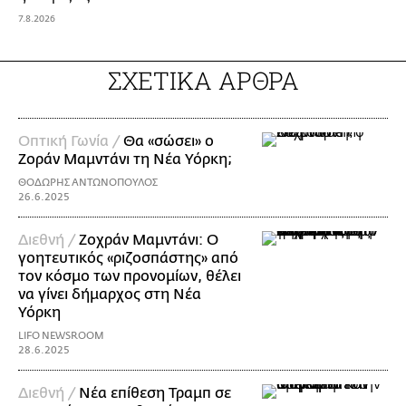
7.8.2026
ΣΧΕΤΙΚΑ ΑΡΘΡΑ
Οπτική Γωνία /
Θα «σώσει» ο
Ζοράν Μαμντάνι τη Νέα Υόρκη;
ΘΟΔΩΡΗΣ ΑΝΤΩΝΟΠΟΥΛΟΣ
26.6.2025
Διεθνή /
Ζοχράν Μαμντάνι: Ο
γοητευτικός «ριζοσπάστης» από
τον κόσμο των προνομίων, θέλει
να γίνει δήμαρχος στη Νέα
Υόρκη
LIFO NEWSROOM
28.6.2025
Διεθνή /
Νέα επίθεση Τραμπ σε