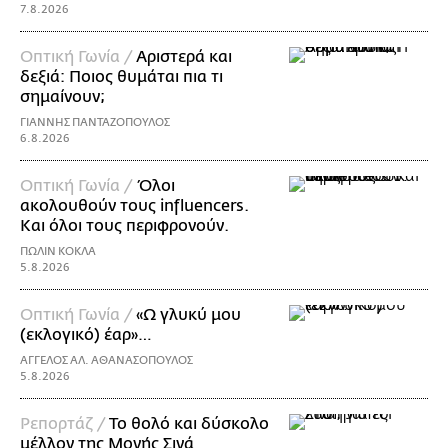
7.8.2026
Οπτική Γωνία /
Αριστερά και
δεξιά: Ποιος θυμάται πια τι
σημαίνουν;
ΓΙΑΝΝΗΣ ΠΑΝΤΑΖΟΠΟΥΛΟΣ
6.8.2026
Οπτική Γωνία /
Όλοι
ακολουθούν τους influencers.
Και όλοι τους περιφρονούν.
ΠΩΛΙΝ ΚΟΚΛΑ
5.8.2026
Οπτική Γωνία /
«Ω γλυκύ μου
(εκλογικό) έαρ»…
ΑΓΓΕΛΟΣ ΑΛ. ΑΘΑΝΑΣΟΠΟΥΛΟΣ
5.8.2026
Ρεπορτάζ /
Το θολό και δύσκολο
μέλλον της Μονής Σινά