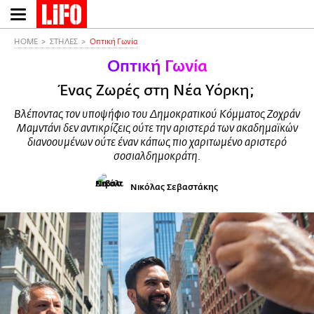
Παράκαμψη
προς
το
HOME
ΣΤΗΛΕΣ
Οπτική Γωνία
κυρίως
Οπτική Γωνία
περιεχόμενο
Ένας Ζωρές στη Νέα Υόρκη;
Βλέποντας τον υποψήφιο του Δημοκρατικού Κόμματος Ζοχράν
Μαμντάνι δεν αντικρίζεις ούτε την αριστερά των ακαδημαϊκών
διανοουμένων ούτε έναν κάπως πιο χαριτωμένο αριστερό
σοσιαλδημοκράτη.
Νικόλας Σεβαστάκης