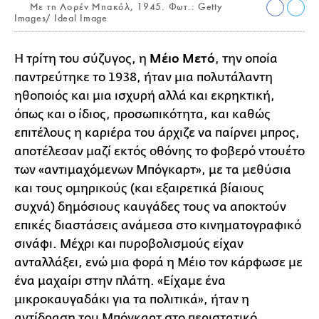
Με τη Λορέν Μπακόλ, 1945. Φωτ.: Getty
Images/ Ideal Image
Η τρίτη του σύζυγος, η
Μέιο Μετό
, την οποία
παντρεύτηκε το 1938, ήταν μια πολυτάλαντη
ηθοποιός και μια ισχυρή αλλά και εκρηκτική,
όπως και ο ίδιος, προσωπικότητα, και καθώς
επιτέλους η καριέρα του άρχιζε να παίρνει μπρος,
αποτέλεσαν μαζί εκτός οθόνης το φοβερό ντουέτο
των «αντιμαχόμενων Μπόγκαρτ», με τα μεθύσια
και τους ομηρικούς (και εξαιρετικά βίαιους
συχνά) δημόσιους καυγάδες τους να αποκτούν
επικές διαστάσεις ανάμεσα στο κινηματογραφικό
σινάφι. Μέχρι και πυροβολισμούς είχαν
ανταλλάξει, ενώ μια φορά η Μέιο τον κάρφωσε με
ένα μαχαίρι στην πλάτη. «Είχαμε ένα
μικροκαυγαδάκι για τα πολιτικά», ήταν η
αντίδραση του Μπόγκαρτ στο περιστατικό.