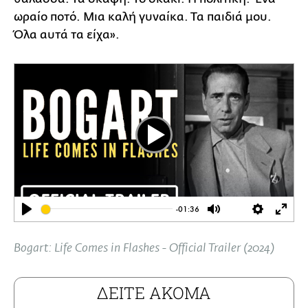
ωραίο ποτό. Μια καλή γυναίκα. Τα παιδιά μου.
Όλα αυτά τα είχα».
Play
-01:36
Play
Mute
Settings
Ente
full
Bogart: Life Comes in Flashes - Official Trailer (2024)
ΔΕΙΤΕ ΑΚΟΜΑ