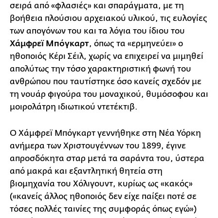
σειρά από «φλασιές» και σπαράγματα, με τη
βοήθεια πλούσιου αρχειακού υλικού, τις ευλογίες
των απογόνων του και τα λόγια του ίδιου του
Χάμφρεϊ Μπόγκαρτ
, όπως τα «ερμηνεύει» ο
ηθοποιός Κέρι Σέιλ, χωρίς να επιχειρεί να μιμηθεί
απολύτως την τόσο χαρακτηριστική φωνή του
ανθρώπου που ταυτίστηκε όσο κανείς σχεδόν με
τη νουάρ φιγούρα του μοναχικού, θυμόσοφου και
μοιρολάτρη ιδιωτικού ντετέκτιβ.
Ο Χάμφρεϊ Μπόγκαρτ γεννήθηκε στη Νέα Υόρκη
ανήμερα των Χριστουγέννων του 1899, έγινε
απροσδόκητα σταρ μετά τα σαράντα του, ύστερα
από μακρά και εξαντλητική θητεία στη
βιομηχανία του Χόλιγουντ, κυρίως ως «κακός»
(«κανείς άλλος ηθοποιός δεν είχε παίξει ποτέ σε
τόσες πολλές ταινίες της συμφοράς όπως εγώ»)