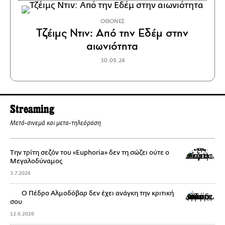
ΟΘΟΝΕΣ
Τζέιμς Ντιν: Από την Εδέμ στην
αιωνιότητα
30.09.24
Streaming
Μετά-σινεμά και μετα-τηλεόραση
Την τρίτη σεζόν του «Euphoria» δεν τη σώζει ούτε ο
Μεγαλοδύναμος
3.7.2026
Ο Πέδρο Αλμοδόβαρ δεν έχει ανάγκη την κριτική
σου
12.6.2026