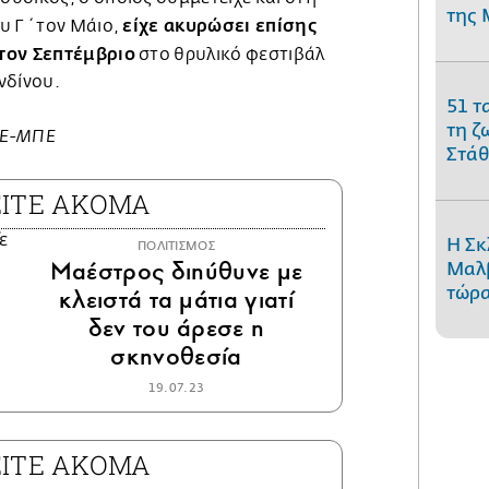
της 
είχε ακυρώσει επίσης
υ Γ΄ τον Μάιο,
τον Σεπτέμβριο
στο θρυλικό φεστιβάλ
νδίνου.
51 τ
τη ζ
ΑΠΕ-ΜΠΕ
Στάθ
ΕΙΤΕ ΑΚΟΜΑ
Η Σκ
ΠΟΛΙΤΙΣΜΟΣ
Μαέστρος διηύθυνε με
Μαλβ
τώρα
κλειστά τα μάτια γιατί
δεν του άρεσε η
σκηνοθεσία
19.07.23
ΕΙΤΕ ΑΚΟΜΑ