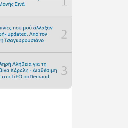
Μονής Σινά
αινίες που μού άλλαξαν
ωή- updated. Aπό τον
η Τσαγκαρουσιάνο
ληρή Αλήθεια για τη
ίνα Κάραλη - Διαθέσιμη
 στo LiFO onDemand