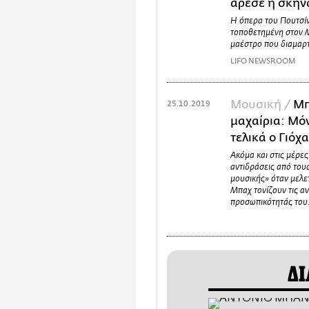
άρεσε η σκην
Η όπερα του Πουτσίν
τοποθετημένη στον Μ
μαέστρο που διαμαρτ
LIFO NEWSROOM
Μουσική /
Μπ
25.10.2019
μαχαίρια: Μόν
τελικά ο Γιό
Ακόμα και στις μέρε
αντιδράσεις από το
μουσικής» όταν μελε
Μπαχ τονίζουν τις αν
προσωπικότητάς του
ΔΙ