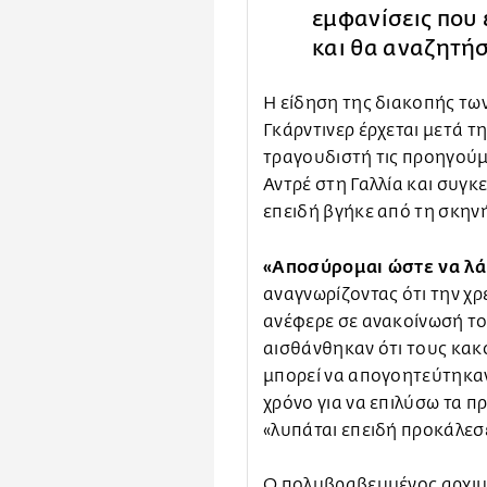
εμφανίσεις που 
και θα αναζητή
Η είδηση της διακοπής τω
Γκάρντινερ έρχεται μετά τ
τραγουδιστή τις προηγούμ
Αντρέ στη Γαλλία και συγκ
επειδή βγήκε από τη σκην
«Αποσύρομαι ώστε να λά
αναγνωρίζοντας ότι την χρ
ανέφερε σε ανακοίνωσή το
αισθάνθηκαν ότι τους κακ
μπορεί να απογοητεύτηκα
χρόνο για να επιλύσω τα 
«λυπάται επειδή προκάλεσ
Ο πολυβραβευμένος αρχιμο