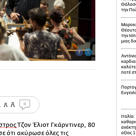
Θάλασσ
την Πο
Μαροκι
Θέουτα
την Ισπ
μιας δ
Αντόνι
καρδια
καλύτε
ποτέ σ
Πορτογ
Ευγενί
0
Ιταλία
καθαρι
στρος
Τζον Έλιοτ Γκάρντινερ, 80
ανάκτη
ε ότι ακύρωσε όλες τις
αξίας 1