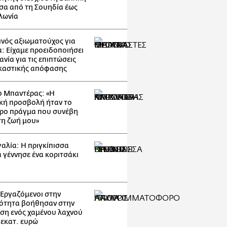
α από τη Σουηδία έως
λωνία
νός αξιωματούχος για
: Είχαμε προειδοποιήσει
ανία για τις επιπτώσεις
ικαστικής απόφασης
ο Μπαντέρας: «Η
κή προσβολή ήταν το
ρο πράγμα που συνέβη
τη ζωή μου»
αλία: Η πριγκίπισσα
α γέννησε ένα κοριτσάκι
: Εργαζόμενοι στην
ότητα βοήθησαν στην
ση ενός χαμένου λαχνού
 εκατ. ευρώ