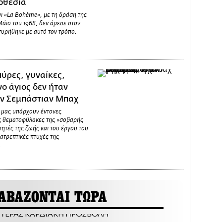
οθεσία
ι «La Bohème», με τη δράση της
άιο του 1968, δεν άρεσε στον
υρήθηκε με αυτό τον τρόπο.
ύρες, γυναίκες,
ο άγιος δεν ήταν
χαν Σεμπάστιαν Μπαχ
ς μας υπάρχουν έντονες
υς θεματοφύλακες της «σοβαρής
τητές της ζωής και του έργου του
ατρεπτικές πτυχές της
.
ΑΒΑΖΟΝΤΑΙ ΤΩΡΑ