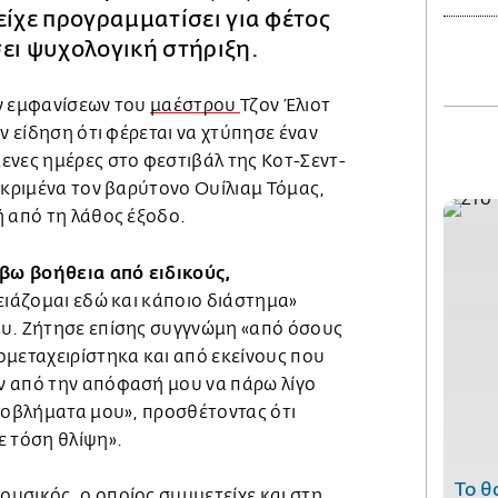
είχε προγραμματίσει για φέτος
σει ψυχολογική στήριξη.
ν εμφανίσεων του
μαέστρου
Τζον Έλιοτ
ην είδηση ότι φέρεται να χτύπησε έναν
ενες ημέρες στο φεστιβάλ της Κοτ-Σεντ-
εκριμένα τον βαρύτονο Ουίλιαμ Τόμας,
ή από τη λάθος έξοδο.
βω βοήθεια από ειδικούς,
ειάζομαι εδώ και κάποιο διάστημα»
υ. Ζήτησε επίσης συγγνώμη «από όσους
ομεταχειρίστηκα και από εκείνους που
ν από την απόφασή μου να πάρω λίγο
προβλήματα μου», προσθέτοντας ότι
ε τόση θλίψη».
Το θ
υσικός, ο οποίος συμμετείχε και στη