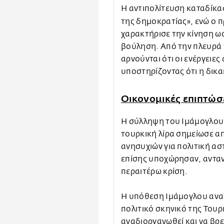
Η αντιπολίτευση καταδίκα
της δημοκρατίας», ενώ ο 
χαρακτήρισε την κίνηση ω
βούληση. Από την πλευρά 
αρνούνται ότι οι ενέργειες
υποστηρίζοντας ότι η δικα
Οικονομικές επιπτώσ
Η σύλληψη του Ιμάμογλου 
τουρκική λίρα σημείωσε α
ανησυχιών για πολιτική ασ
επίσης υποχώρησαν, αντα
περαιτέρω κρίση.
Η υπόθεση Ιμάμογλου αναμ
πολιτικό σκηνικό της Τουρ
αναδιοργανωθεί και να βρε