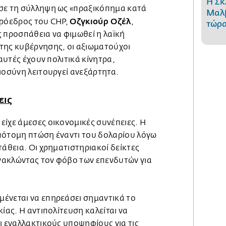
Η Σκ
σε τη σύλληψη ως «πραξικόπημα κατά
Μαλβ
Οζγκιούρ Οζέλ
πρόεδρος του CHP,
,
τώρα
ς προσπάθεια να φιμωθεί η λαϊκή
της κυβέρνησης, οι αξιωματούχοι
 αυτές έχουν πολιτικά κίνητρα,
ιοσύνη λειτουργεί ανεξάρτητα.
εις
είχε άμεσες οικονομικές συνέπειες. Η
πότομη πτώση έναντι του δολαρίου λόγω
τάθεια. Οι χρηματιστηριακοί δείκτες
νακλώντας τον φόβο των επενδυτών για
ένεται να επηρεάσει σημαντικά το
κίας. Η αντιπολίτευση καλείται να
ι εναλλακτικούς υποψηφίους για τις