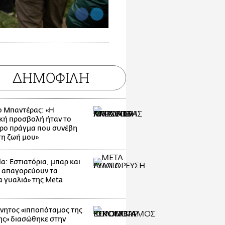
ΔΗΜΟΦΙΛΗ
ο Μπαντέρας: «Η
κή προσβολή ήταν το
ρο πράγμα που συνέβη
τη ζωή μου»
α: Εστιατόρια, μπαρ και
 απαγορεύουν τα
α γυαλιά» της Meta
νητος «ιπποπόταμος της
ης» διασώθηκε στην