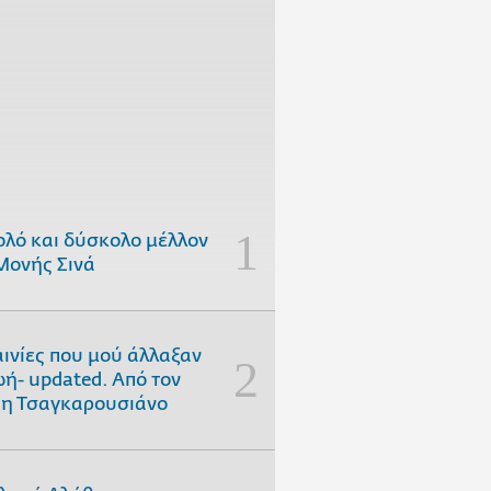
ολό και δύσκολο μέλλον
Μονής Σινά
αινίες που μού άλλαξαν
ωή- updated. Aπό τον
η Τσαγκαρουσιάνο