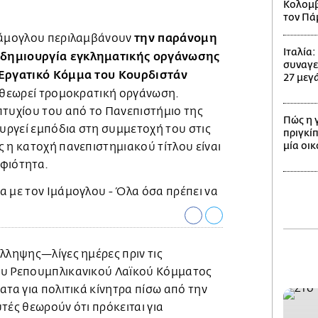
Κολομβί
τον Πά
την παράνομη
Ιμάμογλου περιλαμβάνουν
Ιταλία
 δημιουργία εγκληματικής οργάνωσης
συναγε
 Εργατικό Κόμμα του Κουρδιστάν
27 μεγά
α θεωρεί τρομοκρατική οργάνωση.
πτυχίου του από το Πανεπιστήμιο της
Πώς η 
ργεί εμπόδια στη συμμετοχή του στις
πριγκίπ
μία οι
 η κατοχή πανεπιστημιακού τίτλου είναι
φιότητα.
λληψης—λίγες ημέρες πριν τις
ου Ρεπουμπλικανικού Λαϊκού Κόμματος
ατα για πολιτικά κίνητρα πίσω από την
τές θεωρούν ότι πρόκειται για