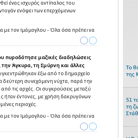
εί ένας ισχυρός αντίπαλος του
ντογάν ενόψει των επερχόμενων
υ πυροδότησε μαζικές διαδηλώσεις
την Άγκυρα, τη Σμύρνη και άλλες
Το θ
 συγκεντρώθηκαν έξω από το δημαρχείο
της 
α δεύτερη συνεχόμενη νύχτα, παρά την
πό τις αρχές. Οι συγκρούσεις μεταξύ
ς ήταν έντονες, με χρήση δακρυγόνων
51 τ
σμένες περιοχές.
τη ζ
Στάθ