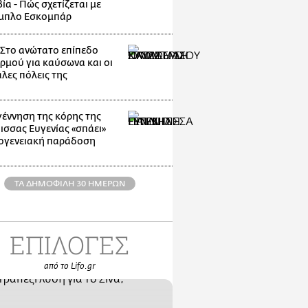
α - Πώς σχετίζεται με
μπλο Εσκομπάρ
: Στο ανώτατο επίπεδο
ρμού για καύσωνα και οι
λες πόλεις της
γέννηση της κόρης της
ισσας Ευγενίας «σπάει»
κογενειακή παράδοση
ΤΑ ΔΗΜΟΦΙΛΗ 30 ΗΜΕΡΩΝ
ΕΠΙΛΟΓΕΣ
από το Lifo.gr