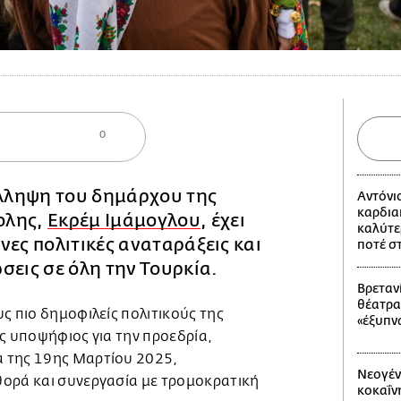
0
λληψη του δημάρχου της
Αντόνι
καρδια
ολης,
Εκρέμ Ιμάμογλου
, έχει
καλύτε
νες πολιτικές αναταράξεις και
ποτέ σ
σεις σε όλη την Τουρκία.
Βρετανί
θέατρα
ς πιο δημοφιλείς πολιτικούς της
«έξυπν
ς υποψήφιος για την προεδρία,
 της 19ης Μαρτίου 2025,
Νεογέν
ορά και συνεργασία με τρομοκρατική
κοκαΐν