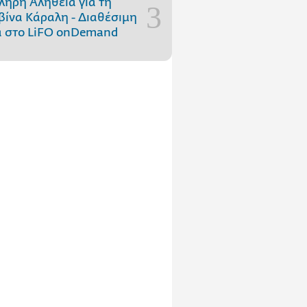
ληρή Αλήθεια για τη
ίνα Κάραλη - Διαθέσιμη
 στo LiFO onDemand