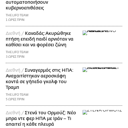
αυτοματοποιήσουν
κυβερνοεπιθέσεις
THE LIFO TEAM
1 ΩΡΕΣ ΠΡΙΝ
Διεθνή /
Καναδάς:Ακυρώθηκε
πτήση επειδή παιδί αρνιόταν να
καθίσει και να φορέσει ζώνη
THE LIFO TEAM
3 ΩΡΕΣ ΠΡΙΝ
Διεθνή /
Συναγερμός στις ΗΠΑ:
Αναχαιτίστηκαν αεροσκάφη
κοντά σε γήπεδο γκολφ του
Τραμπ
THE LIFO TEAM
5 ΩΡΕΣ ΠΡΙΝ
Διεθνή /
Στενά του Ορμούζ: Νέο
μπρα ντε φερ ΗΠΑ με Ιράν – Τι
απαιτεί η κάθε πλευρά