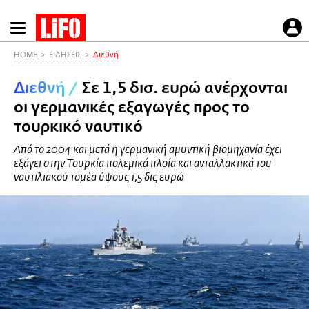
Παράκαμψη
προς
το
HOME
ΕΙΔΗΣΕΙΣ
Διεθνή
κυρίως
Διεθνή
/
Σε 1,5 δισ. ευρώ ανέρχονται
περιεχόμενο
οι γερμανικές εξαγωγές προς το
τουρκικό ναυτικό
Από το 2004 και μετά η γερμανική αμυντική βιομηχανία έχει
εξάγει στην Τουρκία πολεμικά πλοία και ανταλλακτικά του
ναυτιλιακού τομέα ύψους 1,5 δις ευρώ