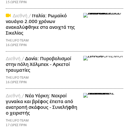
15 ΩΡΕΣ ΠΡΙΝ
Διεθνή /
Ιταλία: Ρωμαϊκό
ναυάγιο 2.000 χρόνων
ανακαλύφθηκε στα ανοιχτά της
Σικελίας
THE LIFO TEAM
16 ΩΡΕΣ ΠΡΙΝ
Διεθνή /
Δανία: Πυροβολισμοί
στην πόλη Χόλμπεκ - Αρκετοί
τραυματίες
THE LIFO TEAM
16 ΩΡΕΣ ΠΡΙΝ
Διεθνή /
Νέα Υόρκη: Νεκροί
γυναίκα και βρέφος έπειτα από
ανατροπή σκάφους - Συνελήφθη
ο χειριστής
THE LIFO TEAM
17 ΩΡΕΣ ΠΡΙΝ