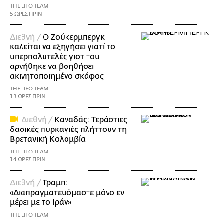
THE LIFO TEAM
5 ΩΡΕΣ ΠΡΙΝ
Διεθνή /
Ο Ζούκερμπεργκ
καλείται να εξηγήσει γιατί το
υπερπολυτελές γιοτ του
αρνήθηκε να βοηθήσει
ακινητοποιημένο σκάφος
THE LIFO TEAM
13 ΩΡΕΣ ΠΡΙΝ
Διεθνή /
Καναδάς: Τεράστιες
δασικές πυρκαγιές πλήττουν τη
Βρετανική Κολομβία
THE LIFO TEAM
14 ΩΡΕΣ ΠΡΙΝ
Διεθνή /
Τραμπ:
«Διαπραγματευόμαστε μόνο εν
μέρει με το Ιράν»
THE LIFO TEAM