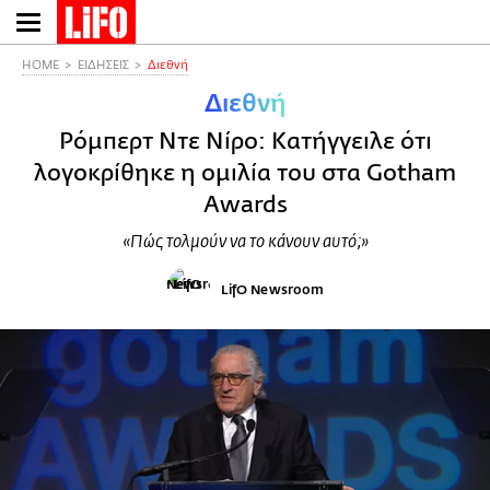
Παράκαμψη
προς
το
HOME
ΕΙΔΗΣΕΙΣ
Διεθνή
κυρίως
Διεθνή
περιεχόμενο
Ρόμπερτ Ντε Νίρο: Κατήγγειλε ότι
λογοκρίθηκε η ομιλία του στα Gotham
Awards
«Πώς τολμούν να το κάνουν αυτό;»
LifO Newsroom