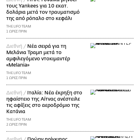
τους Yankees για 10 εκατ.
δολάρια μετά τον τραυματισμό
της από ρόπαλο στο κεφάλι
THE LIFO TEAM
1 ΩΡΕΣ ΠΡΙΝ
Διεθνή /
Νέα σειρά για τη
Μελάνια Τραμπ μετά το
αμφιλεγόμενο ντοκιμαντέρ
«Melania»
THE LIFO TEAM
1 ΩΡΕΣ ΠΡΙΝ
Διεθνή /
Ιταλία: Νέα έκρηξη στο
ηφαίστειο της Αίτνας ανέστειλε
τις αφίξεις στο αεροδρόμιο της
Κατάνια
THE LIFO TEAM
2 ΩΡΕΣ ΠΡΙΝ
Διεθνή /
Πρώην πρίγκιπας