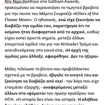
Ντε Νίρο
βρέθηκε στα Gotham Awards,
προκειμένου να παρουσιάσει το τιμητικό βραβείο
για την ταινία του Μάρτιν Σκορσέζε «Killers of the
Flower Moon». Ο ηθοποιός,
ενώ είχε ξεκινήσει να
διαβάζει την ομιλία του, παρατήρησε ότι το
κείμενο ήταν διαφορετικό από το αρχικό
, καθώς
είχαν κοπεί αρκετά σημεία, μεταξύ άλλων
επικριτικά σχόλιά του για τον Ντόναλντ Τράμπ και
απευθυνόμενος στο κοινό είπε,
«Η αρχή της
ομιλίας μου άλλαξε, αφαιρέθηκε. Δεν το ήξερα»
.
Μόλις τελείωσε το βίντεο που προβάλλονταν
σχετικά με το βραβείο,
έβγαλε το κινητό του και
ξεκίνησε να διαβάζει από εκεί
- τον λόγο που είχε
ετοιμάσει εξαρχής -
αναφερόμενος μεταξύ
άλλων στα «ψέματα»
του πρώην προέδρου των
ΗΠΑ. «Η ιστορία δεν είναι πια ιστορία.
Η αλήθεια