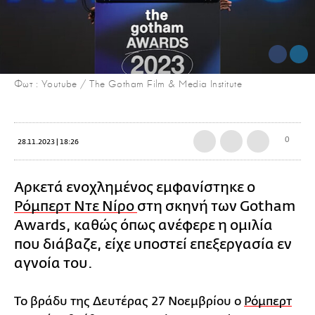
Φωτ : Youtube / The Gotham Film & Media Institute
0
28.11.2023 | 18:26
Αρκετά ενοχλημένος εμφανίστηκε ο
Ρόμπερτ Ντε Νίρο
στη σκηνή των Gotham
Awards, καθώς όπως ανέφερε η ομιλία
που διάβαζε, είχε υποστεί επεξεργασία εν
αγνοία του.
Το βράδυ της Δευτέρας 27 Νοεμβρίου ο
Ρόμπερτ