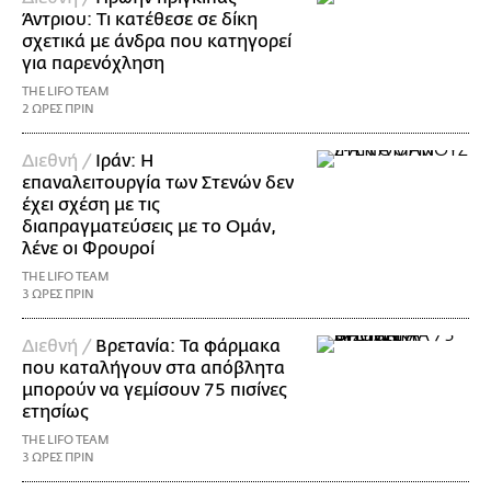
Άντριου: Τι κατέθεσε σε δίκη
σχετικά με άνδρα που κατηγορεί
για παρενόχληση
THE LIFO TEAM
2 ΩΡΕΣ ΠΡΙΝ
Διεθνή /
Ιράν: Η
επαναλειτουργία των Στενών δεν
έχει σχέση με τις
διαπραγματεύσεις με το Ομάν,
λένε οι Φρουροί
THE LIFO TEAM
3 ΩΡΕΣ ΠΡΙΝ
Διεθνή /
Βρετανία: Τα φάρμακα
που καταλήγουν στα απόβλητα
μπορούν να γεμίσουν 75 πισίνες
ετησίως
THE LIFO TEAM
3 ΩΡΕΣ ΠΡΙΝ