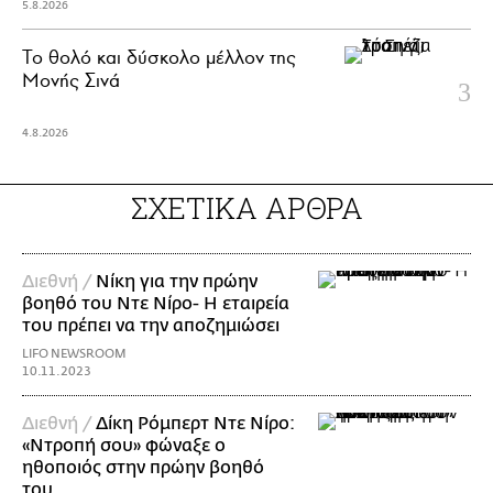
5.8.2026
Το θολό και δύσκολο μέλλον της
Μονής Σινά
4.8.2026
ΣΧΕΤΙΚΑ ΑΡΘΡΑ
Διεθνή /
Νίκη για την πρώην
βοηθό του Ντε Νίρο- Η εταιρεία
του πρέπει να την αποζημιώσει
LIFO NEWSROOM
10.11.2023
Διεθνή /
Δίκη Ρόμπερτ Ντε Νίρο:
«Ντροπή σου» φώναξε ο
ηθοποιός στην πρώην βοηθό
του