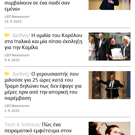
συμβαίνουν σε ένα παιδί σαν
εμένα»
LifO Newsroom
16.9.2025
Διεθνή
Η ομιλία του Καρόλου
στα Ιταλικά και μία πίτσα-έκπληξη
για την Καμίλα
LifO Newsroom
9.4.2025
Διεθνή
Ο γερουσιαστής που
μιλούσε για 25 ώρες κατά του
Τραμπ δηλώνει πως δεν έφαγε για
μέρες πριν από την ιστορική του
παρέμβαση
LifO Newsroom
2.4.2025
Τech & Science
Πώς ένα
πειραματικό εμφύτευμα στον