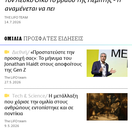
τον Λευκό Οίκο το βράδυ της Πέμπτης - Τι
ΑΜΠΑ
αναμένεται να πει
PRINT
THE LIFO TEAM
14.7.2026
ΠΡΟΣΦΑΤΕΣ ΕΙΔΗΣΕΙΣ
ΟΜΙΛΙΑ
Διεθνή
«Προστατεύστε την
προσοχή σας»: Το μήνυμα του
Jonathan Haidt στους αποφοίτους
της Gen Z
The LiFO team
27.5.2026
Τech & Science
Η μετάλλαξη
που χάρισε την ομιλία στους
ανθρώπους εντοπίστηκε και σε
ποντίκια
The LiFO team
9.5.2026