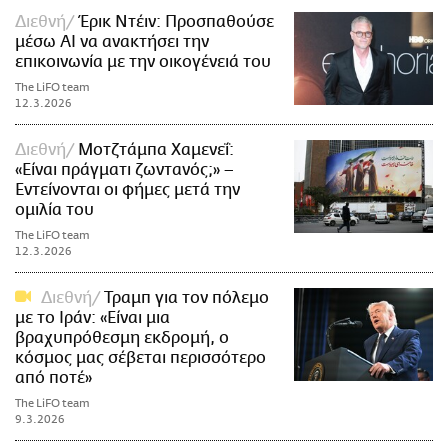
Διεθνή
Έρικ Ντέιν: Προσπαθούσε
μέσω AI να ανακτήσει την
επικοινωνία με την οικογένειά του
The LiFO team
12.3.2026
Διεθνή
Μοτζτάμπα Χαμενεΐ:
«Είναι πράγματι ζωντανός;» –
Εντείνονται οι φήμες μετά την
ομιλία του
The LiFO team
12.3.2026
Διεθνή
Τραμπ για τον πόλεμο
με το Ιράν: «Είναι μια
βραχυπρόθεσμη εκδρομή, ο
κόσμος μας σέβεται περισσότερο
από ποτέ»
The LiFO team
9.3.2026