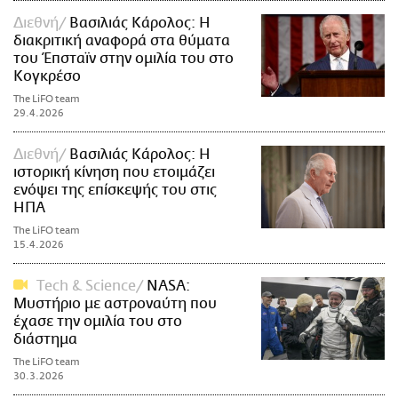
Διεθνή
Βασιλιάς Κάρολος: Η
διακριτική αναφορά στα θύματα
του Έπσταϊν στην ομιλία του στο
Κογκρέσο
The LiFO team
29.4.2026
Διεθνή
Βασιλιάς Κάρολος: Η
ιστορική κίνηση που ετοιμάζει
ενόψει της επίσκεψής του στις
ΗΠΑ
The LiFO team
15.4.2026
Τech & Science
NASA:
Μυστήριο με αστροναύτη που
έχασε την ομιλία του στο
διάστημα
The LiFO team
30.3.2026