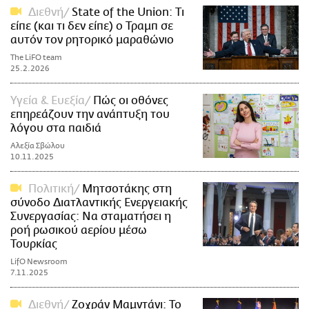
Διεθνή
State of the Union: Τι
είπε (και τι δεν είπε) ο Τραμπ σε
αυτόν τον ρητορικό μαραθώνιο
The LiFO team
25.2.2026
Υγεία & Ευεξία
Πώς οι οθόνες
επηρεάζουν την ανάπτυξη του
λόγου στα παιδιά
Αλεξία Σβώλου
10.11.2025
Πολιτική
Μητσοτάκης στη
σύνοδο Διατλαντικής Ενεργειακής
Συνεργασίας: Να σταματήσει η
ροή ρωσικού αερίου μέσω
Τουρκίας
LifO Newsroom
7.11.2025
Διεθνή
Ζοχράν Μαμντάνι: Το