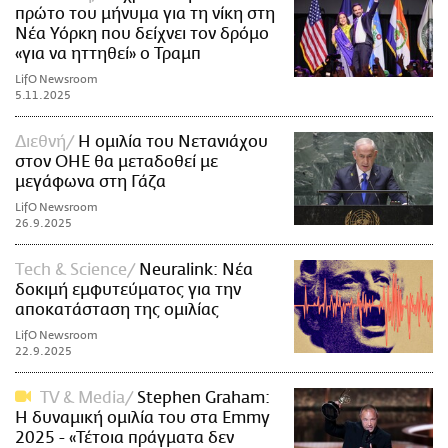
πρώτο του μήνυμα για τη νίκη στη
Νέα Υόρκη που δείχνει τον δρόμο
«για να ηττηθεί» ο Τραμπ
LifO Newsroom
5.11.2025
Διεθνή
Η ομιλία του Νετανιάχου
στον ΟΗΕ θα μεταδοθεί με
μεγάφωνα στη Γάζα
LifO Newsroom
26.9.2025
Τech & Science
Neuralink: Νέα
δοκιμή εμφυτεύματος για την
αποκατάσταση της ομιλίας
LifO Newsroom
22.9.2025
TV & Media
Stephen Graham:
Η δυναμική ομιλία του στα Emmy
2025 - «Τέτοια πράγματα δεν