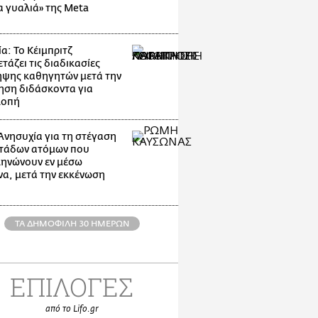
α γυαλιά» της Meta
α: Το Κέιμπριτζ
τάζει τις διαδικασίες
ψης καθηγητών μετά την
ηση διδάσκοντα για
λοπή
Ανησυχία για τη στέγαση
τάδων ατόμων που
ηνώνουν εν μέσω
α, μετά την εκκένωση
ΤΑ ΔΗΜΟΦΙΛΗ 30 ΗΜΕΡΩΝ
ΕΠΙΛΟΓΕΣ
από το Lifo.gr