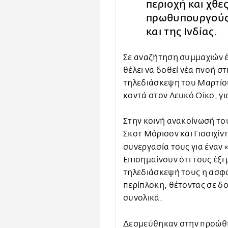
περιοχή και χθε
πρωθυπουργούς 
και της Ινδίας.
Σε αναζήτηση συμμαχιών έ
θέλει να δοθεί νέα πνοή σ
τηλεδιάσκεψη του Μαρτίου
κοντά στον Λευκό Οίκο, γι
Στην κοινή ανακοίνωσή το
Σκοτ Μόρισον και Γιοσιχί
συνεργασία τους για έναν 
Επισημαίνουν ότι τους έξ
τηλεδιάσκεψή τους η ασφάλ
περίπλοκη, θέτοντας σε δο
συνολικά.
Δεσμεύθηκαν στην προώθη