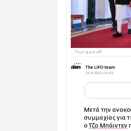
Πηγή φωτό ΑP
The LiFO team
25.9.2021 | 11:03
Μετά την ανακο
συμμαχίας για τ
ο
Τζο Μπάιντεν
π