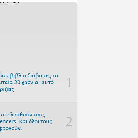
όσα βιβλία διάβασες τα
υταία 20 χρόνια, αυτό
ρίζεις
 ακολουθούν τους
uencers. Και όλοι τους
φρονούν.