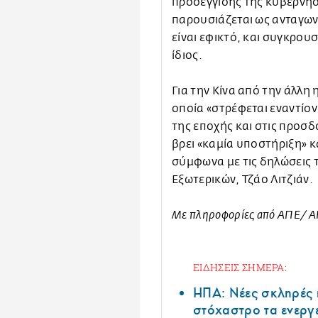
προσέγγισης της κυβέρνησ
παρουσιάζεται ως ανταγωνι
είναι εφικτό, και συγκρουσ
ίδιος.
Για την Κίνα από την άλλη 
οποία «στρέφεται εναντίον
της εποχής και στις προσδ
βρει «καμία υποστήριξη» κ
σύμφωνα με τις δηλώσεις
Εξωτερικών, Τζάο Λιτζιάν.
Με πληροφορίες από ΑΠΕ/ AF
ΕΙΔΗΣΕΙΣ ΣΗΜΕΡΑ:
ΗΠΑ: Nέες σκληρές 
στόχαστρο τα ενεργ