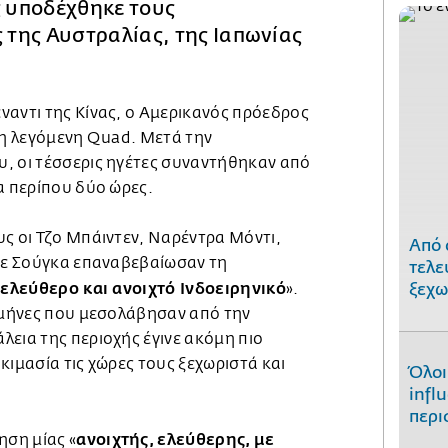
ς υποδέχθηκε τους
της Αυστραλίας, της Ιαπωνίας
ναντι της Κίνας, ο Αμερικανός πρόεδρος
τη λεγόμενη Quad. Μετά την
, οι τέσσερις ηγέτες συναντήθηκαν από
α περίπου δύο ώρες.
υς οι Τζο Μπάιντεν, Ναρέντρα Μόντι,
Από 
ντε Σούγκα επαναβεβαίωσαν τη
τελε
ελεύθερο και ανοιχτό Ινδοειρηνικό
«
».
ξεχω
ι μήνες που μεσολάβησαν από την
εια της περιοχής έγινε ακόμη πιο
κιμασία τις χώρες τους ξεχωριστά και
Όλοι
infl
περι
ανοιχτής, ελεύθερης, με
ση μίας «