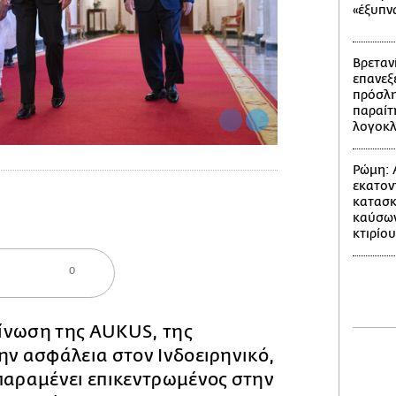
«έξυπν
Βρετανί
επανεξε
πρόσλη
παραίτ
λογοκ
Ρώμη: 
εκατον
κατασκ
καύσων
κτιρίου
0
ίνωση της AUKUS, της
ην ασφάλεια στον Ινδοειρηνικό,
αραμένει επικεντρωμένος στην