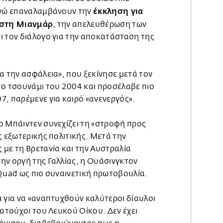
έκκληση για
ενώ επαναλαμβάνουν την
 στη Μιανμάρ
, την απελευθέρωση των
ι τον διάλογο για την αποκατάσταση της
α την ασφάλεια», που ξεκίνησε μετά τον
το τσουνάμι του 2004 και προσέλαβε πιο
7, παρέμενε για καιρό «ανενεργός».
ο Μπάιντεν συνεχίζει τη «στροφή προς
ς εξωτερικής πολιτικής. Μετά την
με τη Βρετανία και την Αυστραλία
ην οργή της Γαλλίας, η Ουάσινγκτον
Quad ως πιο συναινετική πρωτοβουλία.
 για να «αναπτυχθούν καλύτεροι δίαυλοι
ματούχοι του Λευκού Οίκου. Δεν έχει