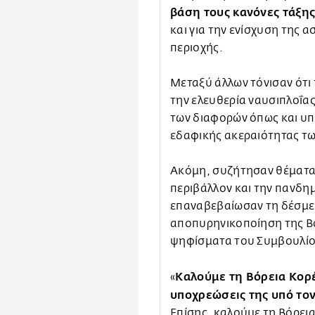
βάση τους κανόνες τάξης
και για την ενίσχυση της α
περιοχής.
Μεταξύ άλλων τόνισαν ότι
την ελευθερία ναυσιπλοΐας
των διαφορών όπως και υπ
εδαφικής ακεραιότητας τω
Ακόμη, συζήτησαν θέματα 
περιβάλλον και την πανδημ
επαναβεβαίωσαν τη δέσμευ
αποπυρηνικοποίηση της Β
ψηφίσματα του Συμβουλίο
Καλούμε τη Βόρεια Κορ
«
υποχρεώσεις της υπό τον
Επίσης, καλούμε τη Βόρεια