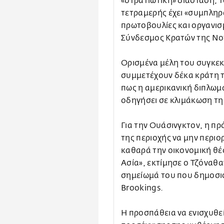
«στρατιωτική» διάσταση, 
τετραμερής έχει «συμπληρ
πρωτοβουλίες και οργανισ
Σύνδεσμος Κρατών της Νοτ
Ορισμένα μέλη του συγκεκ
συμμετέχουν δέκα κράτη τ
πως η αμερικανική διπλωμ
οδηγήσει σε κλιμάκωση της
Για την Ουάσινγκτον, η πρ
της περιοχής να μην περιο
καθαρά την οικονομική θέ
Ασία», εκτίμησε ο Τζόναθα
σημείωμά του που δημοσιο
Brookings.
Η προσπάθεια να ενισχυθεί