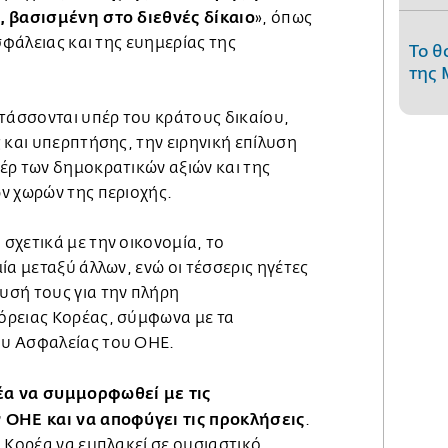
, βασισμένη στο διεθνές δίκαιο
», όπως
σφάλειας και της ευημερίας της
Το θ
της 
 τάσσονται υπέρ του κράτους δικαίου,
 και υπερπτήσης, την ειρηνική επίλυση
έρ των δημοκρατικών αξιών και της
ν χωρών της περιοχής.
σχετικά με την οικονομία, το
ία μεταξύ άλλων, ενώ οι τέσσερις ηγέτες
σή τους για την πλήρη
όρειας Κορέας, σύμφωνα με τα
υ Ασφαλείας του ΟΗΕ.
έα να συμμορφωθεί με τις
 ΟΗΕ και να αποφύγει τις προκλήσεις
.
 Κορέα να εμπλακεί σε ουσιαστικό