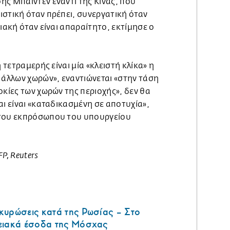
ης Μπάιντεν έναντι της Κίνας, που
στική όταν πρέπει, συνεργατική όταν
ιακή όταν είναι απαραίτητο, εκτίμησε ο
η τετραμερής είναι μία «κλειστή κλίκα» η
 άλλων χωρών», εναντιώνεται «στην τάση
οκίες των χωρών της περιοχής», δεν θα
αι είναι «καταδικασμένη σε αποτυχία»,
 του εκπρόσωπου του υπουργείου
P, Reuters
κυρώσεις κατά της Ρωσίας – Στο
ειακά έσοδα της Μόσχας