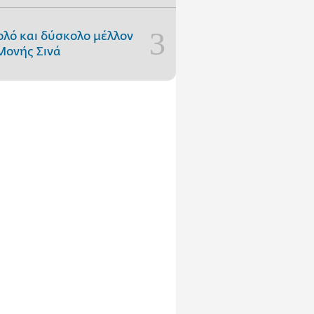
ολό και δύσκολο μέλλον
Μονής Σινά