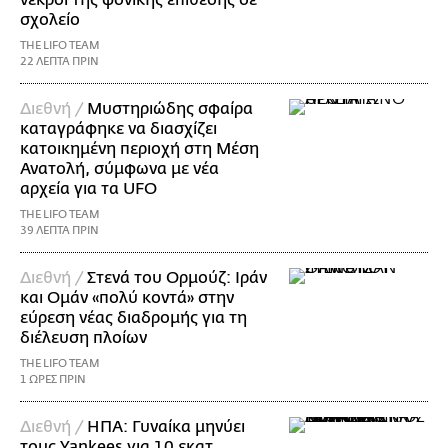
νεκροί της φονικής επίθεσης σε
σχολείο
THE LIFO TEAM
22 ΛΕΠΤΑ ΠΡΙΝ
Διεθνή /
Μυστηριώδης σφαίρα
καταγράφηκε να διασχίζει
κατοικημένη περιοχή στη Μέση
Ανατολή, σύμφωνα με νέα
αρχεία για τα UFO
THE LIFO TEAM
39 ΛΕΠΤΑ ΠΡΙΝ
Διεθνή /
Στενά του Ορμούζ: Ιράν
και Ομάν «πολύ κοντά» στην
εύρεση νέας διαδρομής για τη
διέλευση πλοίων
THE LIFO TEAM
1 ΩΡΕΣ ΠΡΙΝ
Διεθνή /
ΗΠΑ: Γυναίκα μηνύει
τους Yankees για 10 εκατ.