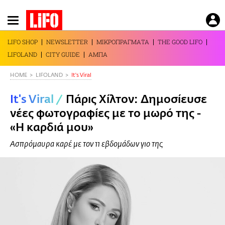
Παράκαμψη
προς
το
LIFO SHOP
NEWSLETTER
ΜΙΚΡΟΠΡΑΓΜΑΤΑ
THE GOOD LIFO
κυρίως
LIFOLAND
CITY GUIDE
ΑΜΠΑ
περιεχόμενο
HOME
LIFOLAND
It's Viral
It's Viral
/
Πάρις Χίλτον: Δημοσίευσε
νέες φωτογραφίες με το μωρό της -
«Η καρδιά μου»
Ασπρόμαυρα καρέ με τον 11 εβδομάδων γιο της