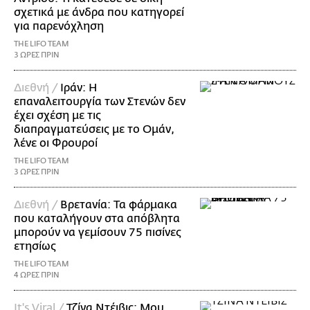
σχετικά με άνδρα που κατηγορεί
για παρενόχληση
THE LIFO TEAM
3 ΩΡΕΣ ΠΡΙΝ
Διεθνή /
Ιράν: Η
επαναλειτουργία των Στενών δεν
έχει σχέση με τις
διαπραγματεύσεις με το Ομάν,
λένε οι Φρουροί
THE LIFO TEAM
3 ΩΡΕΣ ΠΡΙΝ
Διεθνή /
Βρετανία: Τα φάρμακα
που καταλήγουν στα απόβλητα
μπορούν να γεμίσουν 75 πισίνες
ετησίως
THE LIFO TEAM
4 ΩΡΕΣ ΠΡΙΝ
It's Viral /
Τζίνα Ντέιβις: Μου