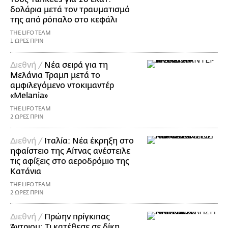
δολάρια μετά τον τραυματισμό
της από ρόπαλο στο κεφάλι
THE LIFO TEAM
1 ΩΡΕΣ ΠΡΙΝ
Διεθνή /
Νέα σειρά για τη
Μελάνια Τραμπ μετά το
αμφιλεγόμενο ντοκιμαντέρ
«Melania»
THE LIFO TEAM
2 ΩΡΕΣ ΠΡΙΝ
Διεθνή /
Ιταλία: Νέα έκρηξη στο
ηφαίστειο της Αίτνας ανέστειλε
τις αφίξεις στο αεροδρόμιο της
Κατάνια
THE LIFO TEAM
2 ΩΡΕΣ ΠΡΙΝ
Διεθνή /
Πρώην πρίγκιπας
Άντριου: Τι κατέθεσε σε δίκη