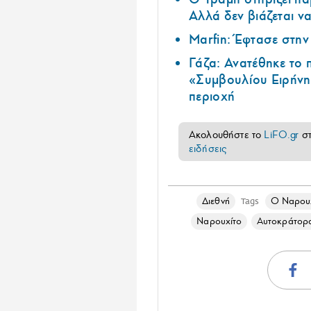
Αλλά δεν βιάζεται να
Marfin: Έφτασε στη
Γάζα: Ανατέθηκε το
«Συμβουλίου Ειρήνη
περιοχή
Ακολουθήστε το
LiFO.gr
σ
ειδήσεις
Διεθνή
Ο Ναρουχ
Tags
Ναρουχίτο
Αυτοκράτορα