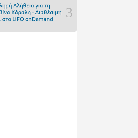
ληρή Αλήθεια για τη
ίνα Κάραλη - Διαθέσιμη
 στo LiFO onDemand