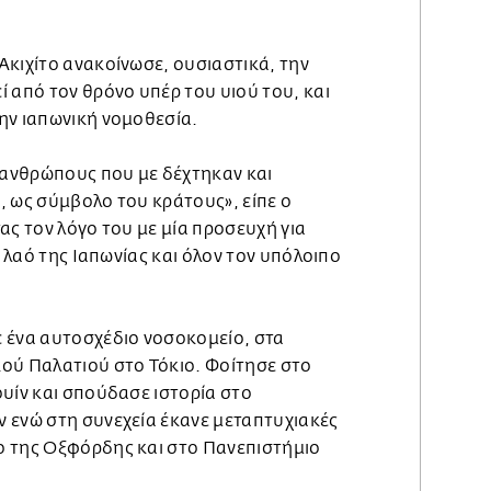
Ακιχίτο ανακοίνωσε, ουσιαστικά, την
 από τον θρόνο υπέρ του υιού του, και
ην ιαπωνική νομοθεσία.
ς ανθρώπους που με δέχτηκαν και
, ως σύμβολο του κράτους», είπε ο
ας τον λόγο του με μία προσευχή για
ν λαό της Ιαπωνίας και όλον τον υπόλοιπο
 ένα αυτοσχέδιο νοσοκομείο, στα
ού Παλατιού στο Τόκιο. Φοίτησε στο
υίν και σπούδασε ιστορία στο
 ενώ στη συνεχεία έκανε μεταπτυχιακές
ο της Οξφόρδης και στο Πανεπιστήμιο