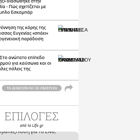
ης» διασώθηκε στην
α - Πώς σχετίζεται με
μπλο Εσκομπάρ
γέννηση της κόρης της
ισσας Ευγενίας «σπάει»
κογενειακή παράδοση
: Στο ανώτατο επίπεδο
ρμού για καύσωνα και οι
λες πόλεις της
ΤΑ ΔΗΜΟΦΙΛΗ 30 ΗΜΕΡΩΝ
ΕΠΙΛΟΓΕΣ
από το Lifo.gr