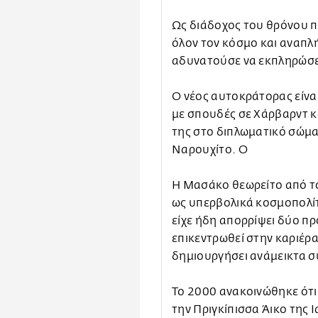
Ως διάδοχος του θρόνου π
όλον τον κόσμο και αναπλή
αδυνατούσε να εκπληρώσε
Ο νέος αυτοκράτορας είνα
με σπουδές σε Χάρβαρντ κ
της στο διπλωματικό σώμα
Ναρουχίτο. Ο
Η Μασάκο θεωρείτο από τ
ως υπερβολικά κοσμοπολίτ
είχε ήδη απορρίψει δύο πρ
επικεντρωθεί στην καριέρα
δημιουργήσει ανάμεικτα 
Το 2000 ανακοινώθηκε ότι
την Πριγκίπισσα Άικο της 