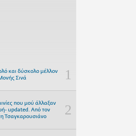
ολό και δύσκολο μέλλον
Μονής Σινά
αινίες που μού άλλαξαν
ωή- updated. Aπό τον
η Τσαγκαρουσιάνο