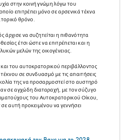
χία στην κοινή γνώμη λόγω του
ποίο επιτρέπει μόνο σε αρσενικά τέκνα
ατορικό θρόνο.
ς άρχισε να συζητείται η πιθανότητα
θεσίας έτσι ώστε να επιτρέπεται και η
λυκών μελών της οικογένειας.
ς και του αυτοκρατορικού περιβάλλοντος
 τέκνου σε συνδυασμό με τις απαιτήσεις
σκολία της να προσαρμοστεί στο αυστηρό
ν σε αγχώδη διαταραχή, με τον σύζυγο
ιωματούχους του Αυτοκρατορικού Οίκου,
 σε αυτή προκειμένου να γεννήσει
ρασκηνιακά τον Βανς για το 2028 -