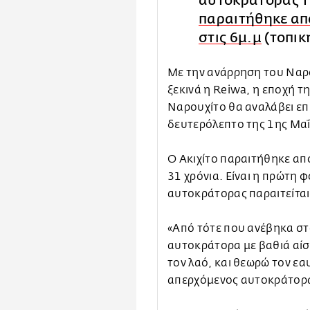
αυτοκράτορας τ
παραιτήθηκε απ
στις 6μ.μ
(τοπικ
Με την ανάρρηση του Ναρου
ξεκινά η Reiwa, η εποχή 
Ναρουχίτο θα αναλάβει επ
δευτερόλεπτο της 1ης Μα
Ο Ακιχίτο παραιτήθηκε απ
31 χρόνια. Είναι η πρώτη 
αυτοκράτορας παραιτείται
«Από τότε που ανέβηκα στ
αυτοκράτορα με βαθιά αίσ
τον λαό, και θεωρώ τον εα
απερχόμενος αυτοκράτορας