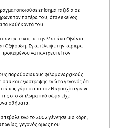
ραγματοποιούσε επίσημα ταξίδια σε
ρωνε τον πατέρα του, όταν εκείνος
ι τα καθήκοντά του.
ι παντρεμένος με την Μασάκο Οβάντα,
αι Οξφόρδη. Εγκατέλειψε την καριέρα
 προκειμένου να παντρευτεί τον
ους παραδοσιακούς φιλομοναρχικούς
ισσα και εξωστρεφής ενώ το γεγονός ότι
οτάσεις γάμου από τον Ναρουχίτο για να
 της στο διπλωματικό σώμα είχε
συναισθήματα.
 απέβαλε ενώ το 2002 γέννησε μια κόρη,
Ιαπωνίας, γεγονός όμως που