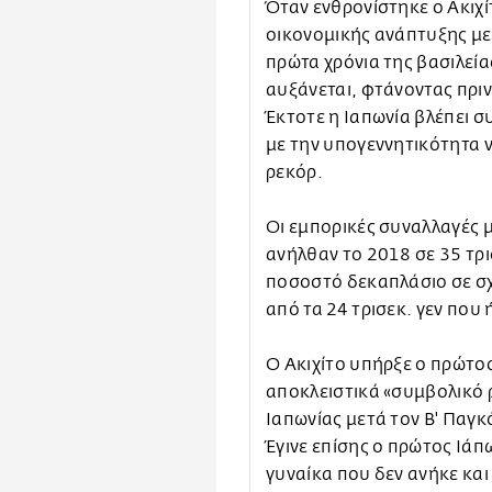
Όταν ενθρονίστηκε ο Ακιχί
οικονομικής ανάπτυξης μ
πρώτα χρόνια της βασιλεία
αυξάνεται, φτάνοντας πριν
Έκτοτε η Ιαπωνία βλέπει σ
με την υπογεννητικότητα ν
ρεκόρ.
Οι εμπορικές συναλλαγές μ
ανήλθαν το 2018 σε 35 τρι
ποσοστό δεκαπλάσιο σε σχ
από τα 24 τρισεκ. γεν που 
Ο Ακιχίτο υπήρξε ο πρώτο
αποκλειστικά «συμβολικό 
Ιαπωνίας μετά τον Β' Παγ
Έγινε επίσης ο πρώτος Ιά
γυναίκα που δεν ανήκε και 