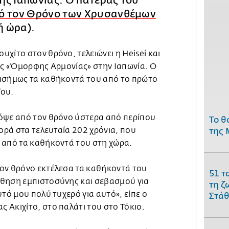
ης Ιαπωνίας. Ο πατέρας του
ό τον Θρόνο των Χρυσανθέμων
ή ώρα).
χίτο στον θρόνο, τελειώνει η Heisei και
της «Όμορφης Αρμονίας» στην Ιαπωνία. Ο
ισήμως τα καθήκοντά του από το πρώτο
ΐου.
όψε από τον θρόνο ύστερα από περίπου
Το θ
φορά στα τελευταία 202 χρόνια, που
της 
 από τα καθήκοντά του στη χώρα.
ον θρόνο εκτέλεσα τα καθήκοντά του
51 τ
θηση εμπιστοσύνης και σεβασμού για
τη ζ
υτό μου πολύ τυχερό για αυτό», είπε ο
Στάθ
 Ακιχίτο, στο παλάτι του στο Τόκιο.