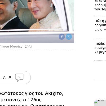
κοκαΐν
Κολομβί
τον Πά
Πώς η 
πριγκίπ
μία οι
Ιταλία
κίπισσα Μασάκο (EPA)
συναγε
27 μεγά
0
ωτότοκος γιος του Ακιχίτο,
 μεσάνυχτα 126ος