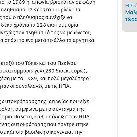
το το 1989 η Ιαπωνία βρισκόταν σε φάση
Η Σκ
ε πληθυσμό 123 εκατομμυρίων. Τα
Μαλβ
ς του ο πληθυσμός συνέχιζε να
τώρα
 δέκα χρόνια τα 128 εκατομμύρια.
υνεχώς τον πληθυσμό της να μειώνεται,
α σπάει το ένα μετά το άλλο τα αρνητικά
εταξύ του Τόκιο και του Πεκίνου
σεκατομμύρια γεν (280 δισεκ. ευρώ),
έση με το 1989, και πολύ μεγαλύτερο
ήταν οι συναλλαγές με τις ΗΠΑ.
ς αυτοκράτορας της Ιαπωνίας που είχε
ρόλο», σύμφωνα με το σύνταγμα της
κόσμιο Πόλεμο, καθ' υπόδειξη των ΗΠΑ.
πωνας αυτοκράτορας που παντρεύτηκε
σε κάποια βασιλική οικογένεια, την