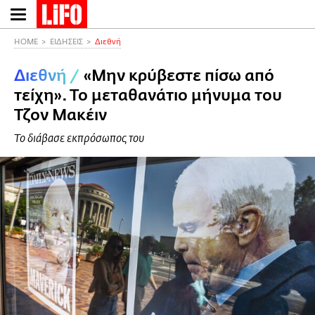
Παράκαμψη
προς
το
HOME
ΕΙΔΗΣΕΙΣ
Διεθνή
κυρίως
Διεθνή
/
«Μην κρύβεστε πίσω από
περιεχόμενο
τείχη». Το μεταθανάτιο μήνυμα του
Τζον Μακέιν
Το διάβασε εκπρόσωπος του