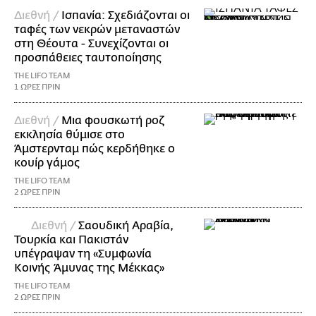
Διεθνή /
Ισπανία: Σχεδιάζονται οι
ταφές των νεκρών μεταναστών
στη Θέουτα - Συνεχίζονται οι
προσπάθειες ταυτοποίησης
THE LIFO TEAM
1 ΩΡΕΣ ΠΡΙΝ
Διεθνή /
Μια φουσκωτή ροζ
εκκλησία θύμισε στο
Άμστερνταμ πώς κερδήθηκε ο
κουίρ γάμος
THE LIFO TEAM
2 ΩΡΕΣ ΠΡΙΝ
Διεθνή /
Σαουδική Αραβία,
Τουρκία και Πακιστάν
υπέγραψαν τη «Συμφωνία
Κοινής Άμυνας της Μέκκας»
THE LIFO TEAM
2 ΩΡΕΣ ΠΡΙΝ