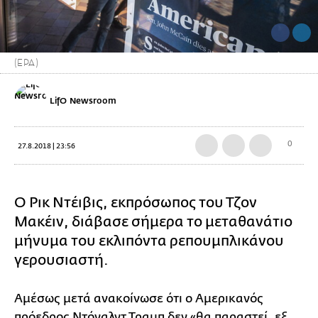
(EPA)
LifO Newsroom
0
27.8.2018 | 23:56
Ο Ρικ Ντέιβις, εκπρόσωπος του Τζον
Μακέιν, διάβασε σήμερα το μεταθανάτιο
μήνυμα του εκλιπόντα ρεπουμπλικάνου
γερουσιαστή.
Αμέσως μετά ανακοίνωσε ότι ο Αμερικανός
πρόεδρος Ντόναλντ Τραμπ δεν «θα παραστεί, εξ