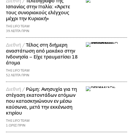
Διεθνή /
Τελεσίγραφο της
Ισπανίας στην Ιταλία: «Άρετε
τους συνοριακούς ελέγχους
μέχρι την Κυριακή»
THE LIFO TEAM
39 ΛΕΠΤΑ ΠΡΙΝ
Διεθνή /
Τέλος στη διήμερη
αναστάτωση από μακάκο στην
Ινδονησία – Είχε τραυματίσει 18
άτομα
THE LIFO TEAM
52 ΛΕΠΤΑ ΠΡΙΝ
Διεθνή /
Ρώμη: Ανησυχία για τη
στέγαση εκατοντάδων ατόμων
που κατασκηνώνουν εν μέσω
καύσωνα, μετά την εκκένωση
κτιρίου
THE LIFO TEAM
1 ΩΡΕΣ ΠΡΙΝ