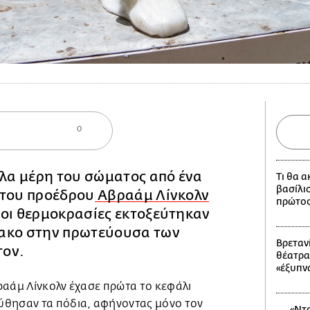
0
λλα μέρη του σώματος από ένα
Τι θα 
βασίλι
 του προέδρου
Αβραάμ Λίνκολν
πρώτος
 οι θερμοκρασίες εκτοξεύτηκαν
ακο στην πρωτεύουσα των
Βρετανί
τον.
θέατρα
«έξυπν
ραάμ Λίνκολν έχασε πρώτα το κεφάλι
ύθησαν τα πόδια, αφήνοντας μόνο τον
«Ντρ