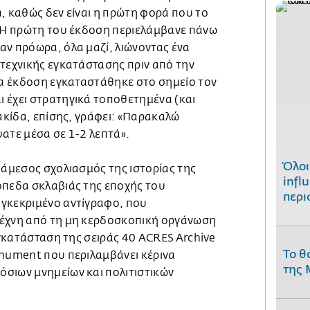
, καθώς δεν είναι η πρώτη φορά που το
: Η πρώτη του έκδοση περιελάμβανε πάνω
αν πρόωρα, όλα μαζί, λιώνοντας ένα
ιτεχνικής εγκατάστασης πριν από την
νέα έκδοση εγκαταστάθηκε στο σημείο τον
 έχει στρατηγικά τοποθετημένα (και
νακίδα, επίσης, γράφει: «Παρακαλώ
ατε μέσα σε 1-2 λεπτά».
Όλοι
 άμεσος σχολιασμός της ιστορίας της
infl
όπεδα σκλαβιάς της εποχής του
περι
γκεκριμένο αντίγραφο, που
τέχνη από τη μη κερδοσκοπική οργάνωση
 εγκατάσταση της σειράς 40 ACRES Archive
Το θ
onument που περιλαμβάνει κέρινα
της 
σιων μνημείων και πολιτιστικών