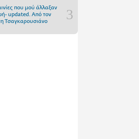
αινίες που μού άλλαξαν
ωή- updated. Aπό τον
η Τσαγκαρουσιάνο