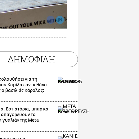
ΔΗΜΟΦΙΛΗ
ακολουθήσει για τη
σσα Καμίλα εάν πεθάνει
 ο βασιλιάς Κάρολος;
α: Εστιατόρια, μπαρ και
 απαγορεύουν τα
α γυαλιά» της Meta
οπή για την