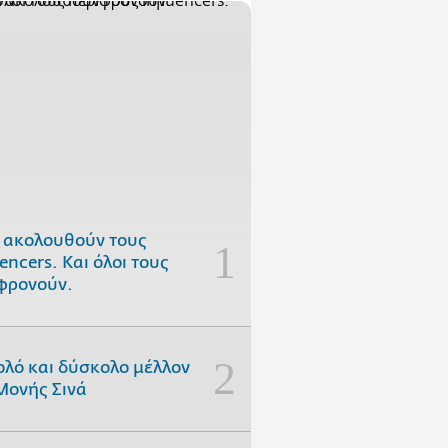
 ακολουθούν τους
uencers. Και όλοι τους
φρονούν.
ολό και δύσκολο μέλλον
Μονής Σινά