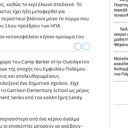
ς, καθώς το κερί έλιωνε σταδιακά. Το
Πορτογ
Ισραήλ
ατος έχει ήδη μεταφερθεί για
συναυλ
 περαστικοί βλέπουν μόνο το σύρμα που
του 16ου προέδρου των ΗΠΑ.
Ταϊλ
νεκροί
μαθητή
Ψάχνου
Νεογέν
ν χώρο του Camp Barker στην Ουάσιγκτον
κοκαΐν
γων της εποχής του Εμφυλίου Πολέμου
Κολομβί
τον Πά
ους και απελευθερωμένους
λοξενεί ένα δημοτικό σχολείο. Είχε
 το Garrison Elementary School ως μέρος
ent Series από τον καλλιτέχνη Sandy
ι περισσότερο από ένα κέρινο άγαλμα
υ οι επισκέπτες μπορούν να ανάβουν -