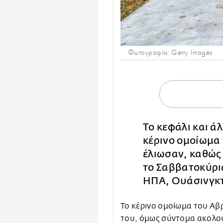
Φωτογραφία: Getty Images
Το κεφάλι και ά
κέρινο ομοίωμα
έλιωσαν, καθώς
το Σαββατοκύρι
ΗΠΑ, Ουάσινγκ
Το κέρινο ομοίωμα του Αβ
του, όμως σύντομα ακολο