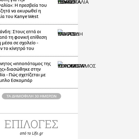
αλία»: Η πρεσβεία του
 ζητά να ακυρωθεί η
ία του Kanye West
άνδη: Στους επτά οι
 από τη φονική επίθεση
 μέσα σε σχολείο -
ν το κίνητρό του
νητος «ιπποπόταμος της
ης» διασώθηκε στην
α - Πώς σχετίζεται με
μπλο Εσκομπάρ
ΤΑ ΔΗΜΟΦΙΛΗ 30 ΗΜΕΡΩΝ
ΕΠΙΛΟΓΕΣ
από το Lifo.gr