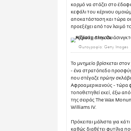
κορμό να στάζει στο έδαφο
κεφάλι του κέρινου ομοιώμ
αποκατάσταση και τώρα οι
προεξέχει από τον λαιμό 
Φωτογραφία: Getty Images
Το μνημείο βρίσκεται στο
- ένα στρατόπεδο προσφύ
που στέγαζε πρώην σκλάβ
Αφροαμερικανούς - τώρα φι
τοποθετηθεί εκεί, έξω από
της σειράς The Wax Monum
Williams IV.
Πρόκειται μάλιστα για κάτ
καθώς διαθέτει φυτίλια πο