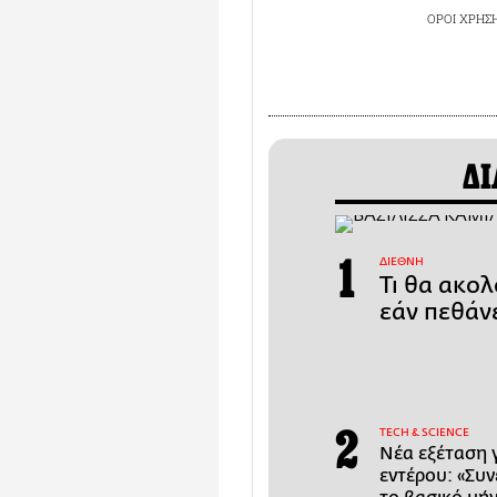
ΟΡΟΙ ΧΡΗΣ
ΔΙ
ΔΙΕΘΝΗ
Τι θα ακολ
εάν πεθάν
ΤECH & SCIENCE
Νέα εξέταση 
εντέρου: «Συ