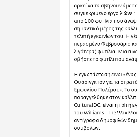
αρκεί να τα σβήνουν άμεσα
συγκεκριμένο έργο λιώνει
από 100 φυτίλια που άναψ
σημαντικό μέρος της καλλ
τελετή εγκαινίων του. Η 
περασμένο Φεβρουάριο και
λιγότερα) φυτίλια. Μια πι
σβήστε το φυτίλι που ανάψ
Η εγκατάσταση είναι «ένας
Ουάσινγκτον για τα στρατ
Εμφυλίου Πολέμου». Το συ
παραγγέλθηκε στον καλλι
CulturalDC, είναι η τρίτη
του Williams - The Wax M
αντίγραφα δημοφιλών δημό
συμβόλων.