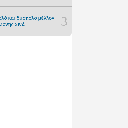
ολό και δύσκολο μέλλον
Μονής Σινά