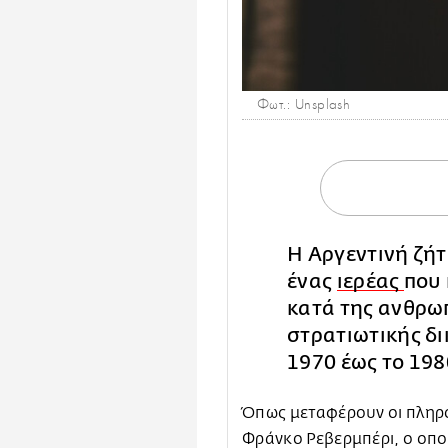
Φωτ.: Unsplash
Η Αργεντινή ζήτ
ένας
ιερέας
που 
κατά της ανθρωπ
στρατιωτικής δι
1970 έως το 198
Όπως μεταφέρουν οι πληρο
Φράνκο Ρεβερμπέρι, ο οπ