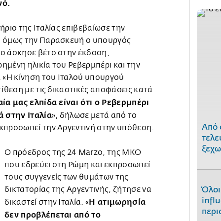
νό.
ήριο της Ιταλίας επιβεβαίωσε την
, όμως την Παρασκευή ο υπουργός
ο άσκησε βέτο στην έκδοση,
ημένη ηλικία του Ρεβερμπέρι και την
. «Η κίνηση του Ιταλού υπουργού
τίθεση με τις δικαστικές αποφάσεις κατά
ία μας ελπίδα είναι ότι ο Ρεβερμπέρι
ά στην Ιταλία
», δήλωσε μετά από το
Από 
κπροσωπεί την Αργεντινή στην υπόθεση.
τελε
ξεχω
Ο πρόεδρος της 24 Marzo, της ΜΚΟ
που εδρεύει στη Ρώμη και εκπροσωπεί
τους συγγενείς των θυμάτων της
δικτατορίας της Αργεντινής, ζήτησε να
Όλοι
infl
Η ατιμωρησία
δικαστεί στην Ιταλία. «
περι
δεν προβλέπεται από το