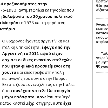
Βρετανί
ού πραξικοπήματος στην
θέατρα
«έξυπν
76-1983, αντιμετωπίζει κατηγορίες που
δολοφονία του 20χρονου πολιτικού
νη
μο Μπερόν
το 1976 και τη φερόμενη
Ρώμη: 
ιστήρια
εκατον
.
κατασκ
καύσων
Ο 86χρονος έχοντας αργεντίνικη και
κτιρίου
έφυγε από την
ιταλική υπηκοότητα,
Αργεντινή το 2011 αφού είχαν
Ταϊλ
νεκροί
αρχίσει οι δίκες εναντίον στελεχών
μαθητή
που ήταν φιλικά προσκείμενοι στη
Ψάχνου
χούντα
και επέστρεψε στην πόλη
καταγωγής του κοντά στην Πάρμα.
Έκτοτε ζούσε ανενόχλητος στην Ιταλία,
συνέχισε να τελεί λειτουργία
όπου
μέχρι πρόσφατα
Αρνείται
.
σταθερά
ούτε έχει
ι καταδικαστεί μέχρι στιγμής,