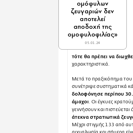
ομόφυλων
ζευγαριών δεν
αποτελεί
αποδοχή της
ομοφυλοφιλίας»
05.01.24
τότε θα πρέπει να διωχθε
χαρακτηριστικά.
Μετά το πραξικόπημα του 
συνέτριψε συστηματικά κά
δολοφόνησε περίπου 30.
άμαχοι
. Οι έγκυες κρατού
γεννήσουν και πιστεύεται 
άτεκνα στρατιωτικά ζευγ
Μέχρι στιγμής 133 από αυ
αιχμαλωσία και σήμερα είνα