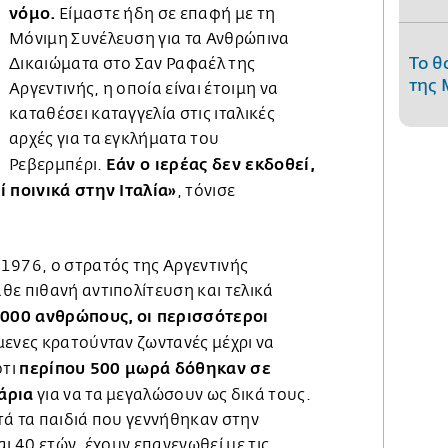
νόμο.
Είμαστε ήδη σε επαφή με τη
Μόνιμη Συνέλευση για τα Ανθρώπινα
Το θ
Δικαιώματα στο Σαν Ραφαέλ της
της 
Αργεντινής, η οποία είναι έτοιμη να
καταθέσει καταγγελία στις ιταλικές
αρχές για τα εγκλήματα του
Εάν ο ιερέας δεν εκδοθεί,
Ρεβερμπέρι.
ί ποινικά στην Ιταλία»
, τόνισε
1976, ο στρατός της Αργεντινής
θε πιθανή αντιπολίτευση και τελικά
000 ανθρώπους, οι περισσότεροι
μενες κρατούνταν ζωντανές μέχρι να
περίπου 500 μωρά δόθηκαν σε
ότι
άρια
για να τα μεγαλώσουν ως δικά τους.
τά τα παιδιά που γεννήθηκαν στην
ι 40 ετών, έχουν επανενωθεί με τις