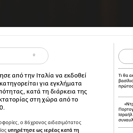
0
ησε από την Ιταλία να εκδοθεί
Τι θα 
βασίλι
κατηγορείται για εγκλήματα
πρώτος
ότητας, κατά τη διάρκεια της
κτατορίας στη χώρα από το
«Ντρ
0.
Πορτογ
Ισραήλ
συναυλ
φορίες, ο 86χρονος αιδεσιμότατος
υπηρέτησε ως ιερέας κατά τη
οίος