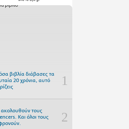
όσα βιβλία διάβασες τα
υταία 20 χρόνια, αυτό
ρίζεις
 ακολουθούν τους
uencers. Και όλοι τους
φρονούν.