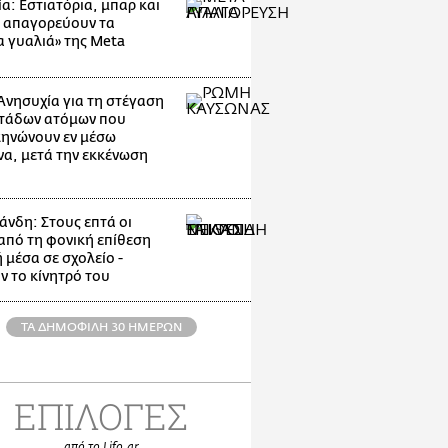
α: Εστιατόρια, μπαρ και
 απαγορεύουν τα
α γυαλιά» της Meta
Ανησυχία για τη στέγαση
τάδων ατόμων που
ηνώνουν εν μέσω
α, μετά την εκκένωση
άνδη: Στους επτά οι
 από τη φονική επίθεση
 μέσα σε σχολείο -
ν το κίνητρό του
ΤΑ ΔΗΜΟΦΙΛΗ 30 ΗΜΕΡΩΝ
ΕΠΙΛΟΓΕΣ
από το Lifo.gr