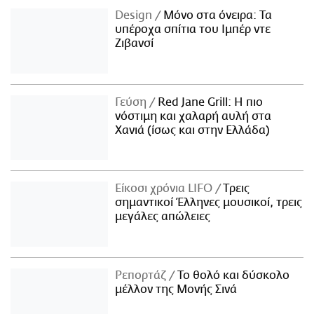
Design
Μόνο στα όνειρα: Τα
υπέροχα σπίτια του Ιμπέρ ντε
Ζιβανσί
Γεύση
Red Jane Grill: Η πιο
νόστιμη και χαλαρή αυλή στα
Χανιά (ίσως και στην Ελλάδα)
Είκοσι χρόνια LIFO
Tρεις
σημαντικοί Έλληνες μουσικοί, τρεις
μεγάλες απώλειες
Ρεπορτάζ
Το θολό και δύσκολο
μέλλον της Μονής Σινά