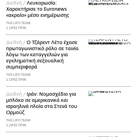
Διεθνή /
Λευκορωσία:
Χαρακτήρισε το Euronews
«ακραίο» μέσο ενημέρωσης
THE LIFO TEAM
1 ΩΡΕΣ ΠΡΙΝ
Διεθνή /
Ο Τζάρεντ Λέτο έχασε
πρωταγωνιστικό ρόλο σε ταινία
λόγω των καταγγελιών για
εγκληματική σεξουαλική
συμπεριφορά
THE LIFO TEAM
1 ΩΡΕΣ ΠΡΙΝ
Διεθνή /
Ιράν: Νομοσχέδιο για
μπλόκο σε αμερικανικά και
ισραηλινά πλοία στα Στενά του
Ορμούζ
THE LIFO TEAM
1 ΩΡΕΣ ΠΡΙΝ