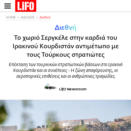
Παράκαμψη
προς
το
HOME
ΕΙΔΗΣΕΙΣ
Διεθνή
κυρίως
Διεθνή
περιεχόμενο
Το χωριό Σεργκέλε στην καρδιά του
Ιρακινού Κουρδιστάν αντιμέτωπο με
τους Τούρκους στρατιώτες
Eπέκταση των τουρκικών στρατιωτικών βάσεων στο Ιρακινό
Κουρδιστάν και οι συνέπειες - Η ζώνη απαγόρευσης, οι
αεροπορικές επιθέσεις και οι ανθρώπινες τραγωδίες
LifO Newsroom