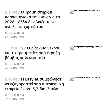
Διεθνή /
Ο Τραμπ στηρίζει
παρασκηνιακά τον Βανς για το
2028 - Αλλά δεν βιάζεται να
ανοίξει τα χαρτιά του
THE LIFO TEAM
17 ΛΕΠΤΑ ΠΡΙΝ
Διεθνή /
Συρία: Δύο νεκροί
και 13 τραυματίες από έκρηξη
βόμβας σε λεωφορείο
THE LIFO TEAM
20 ΛΕΠΤΑ ΠΡΙΝ
Διεθνή /
Η EasyJet συμφώνησε
να εξαγοραστεί από αμερικανική
εταιρεία έναντι 5,7 δισ. λιρών
THE LIFO TEAM
37 ΛΕΠΤΑ ΠΡΙΝ