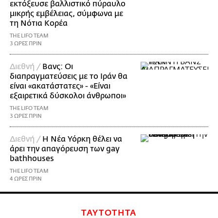
εκτόξευσε βαλλιστικό πύραυλο
μικρής εμβέλειας, σύμφωνα με
τη Νότια Κορέα
THE LIFO TEAM
3 ΩΡΕΣ ΠΡΙΝ
Διεθνή /
Βανς: Οι
διαπραγματεύσεις με το Ιράν θα
είναι «ακατάστατες» - «Είναι
εξαιρετικά δύσκολοι άνθρωποι»
THE LIFO TEAM
3 ΩΡΕΣ ΠΡΙΝ
Διεθνή /
Η Νέα Υόρκη θέλει να
άρει την απαγόρευση των gay
bathhouses
THE LIFO TEAM
4 ΩΡΕΣ ΠΡΙΝ
ΤΑΥΤΟΤΗΤΑ