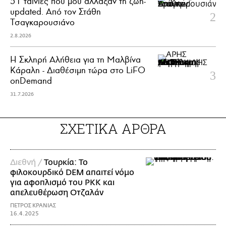
51 ταινίες που μού άλλαξαν τη ζωή-
updated. Aπό τον Στάθη
Τσαγκαρουσιάνο
2.8.2026
Η Σκληρή Αλήθεια για τη Μαλβίνα
Κάραλη - Διαθέσιμη τώρα στo LiFO
onDemand
31.7.2026
ΣΧΕΤΙΚΑ ΑΡΘΡΑ
Διεθνή /
Τουρκία: Το
φιλοκουρδικό DEM απαιτεί νόμο
για αφοπλισμό του PKK και
απελευθέρωση Οτζαλάν
ΠΕΤΡΟΣ ΚΡΑΝΙΑΣ
16.4.2025