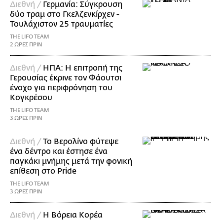
Διεθνή /
Γερμανία: Σύγκρουση
δύο τραμ στο Γκελζενκίρχεν -
Τουλάχιστον 25 τραυματίες
THE LIFO TEAM
2 ΩΡΕΣ ΠΡΙΝ
Διεθνή /
ΗΠΑ: Η επιτροπή της
Γερουσίας έκρινε τον Φάουτσι
ένοχο για περιφρόνηση του
Κογκρέσου
THE LIFO TEAM
3 ΩΡΕΣ ΠΡΙΝ
Διεθνή /
Το Βερολίνο φύτεψε
ένα δέντρο και έστησε ένα
παγκάκι μνήμης μετά την φονική
επίθεση στο Pride
THE LIFO TEAM
3 ΩΡΕΣ ΠΡΙΝ
Διεθνή /
Η Βόρεια Κορέα