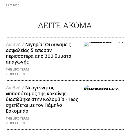
31.7.2026
ΔΕΙΤΕ ΑΚΟΜΑ
Διεθνή /
Νιγηρία: Οι δυνάμεις
ασφαλείας διέσωσαν
περισσότερα από 300 θύματα
απαγωγής
THE LIFO TEAM
1 ΩΡΕΣ ΠΡΙΝ
Διεθνή /
Νεογέννητος
«ιπποπόταμος της κοκαΐνης»
διασώθηκε στην Κολομβία - Πώς
σχετίζεται με τον Πάμπλο
Εσκομπάρ
THE LIFO TEAM
2 ΩΡΕΣ ΠΡΙΝ