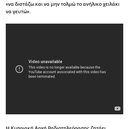
«να διστάζω και να μην τολμώ το ανήλικο χειλάκι
να γευτώ».
Η Κυπριακή Αρχή Ραδιοτηλεόρασης ζητάει