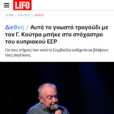
Παράκαμψη
προς
το
HOME
ΕΙΔΗΣΕΙΣ
Διεθνή
κυρίως
Διεθνή
/
Αυτό το γνωστό τραγούδι με
περιεχόμενο
τον Γ. Κούτρα μπήκε στο στόχαστρο
του κυπριακού ΕΣΡ
Για τους στίχους που κατά το Συμβούλιο ενδέχεται να βλάψουν
τους ανηλίκους