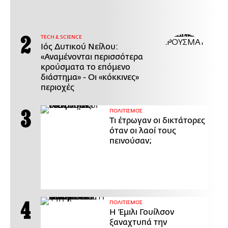
ΤECH & SCIENCE
Ιός Δυτικού Νείλου:
«Αναμένονται περισσότερα
κρούσματα το επόμενο
διάστημα» - Οι «κόκκινες»
περιοχές
ΠΟΛΙΤΙΣΜΟΣ
Τι έτρωγαν οι δικτάτορες
όταν οι λαοί τους
πεινούσαν;
ΠΟΛΙΤΙΣΜΟΣ
Η Έμιλι Γουίλσον
ξαναχτυπά την