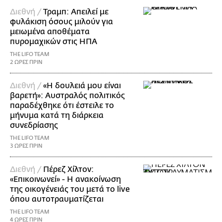
Διεθνή /
Τραμπ: Απειλεί με
φυλάκιση όσους μιλούν για
μειωμένα αποθέματα
πυρομαχικών στις ΗΠΑ
THE LIFO TEAM
2 ΩΡΕΣ ΠΡΙΝ
Διεθνή /
«Η δουλειά μου είναι
βαρετή»: Αυστραλός πολιτικός
παραδέχθηκε ότι έστειλε το
μήνυμα κατά τη διάρκεια
συνεδρίασης
THE LIFO TEAM
3 ΩΡΕΣ ΠΡΙΝ
Διεθνή /
Πέρεζ Χίλτον:
«Επικοινωνεί» - Η ανακοίνωση
της οικογένειάς του μετά το live
όπου αυτοτραυματίζεται
THE LIFO TEAM
4 ΩΡΕΣ ΠΡΙΝ