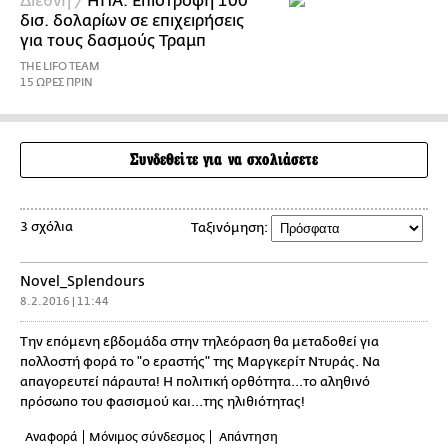
Διεθνή /
ΗΠΑ: Επιστροφή 100
δισ. δολαρίων σε επιχειρήσεις
για τους δασμούς Τραμπ
THE LIFO TEAM
15 ΩΡΕΣ ΠΡΙΝ
Συνδεθείτε για να σχολιάσετε
3 σχόλια
Ταξινόμηση:
Novel_Splendours
8.2.2016 | 11:44
Την επόμενη εβδομάδα στην τηλεόραση θα μεταδοθεί για
πολλοστή φορά το "ο εραστής" της Μαργκερίτ Ντυράς. Να
απαγορευτεί πάραυτα! Η πολιτική ορθότητα...το αληθινό
πρόσωπο του φασισμού και...της ηλιθιότητας!
Αναφορά
Μόνιμος σύνδεσμος
Απάντηση