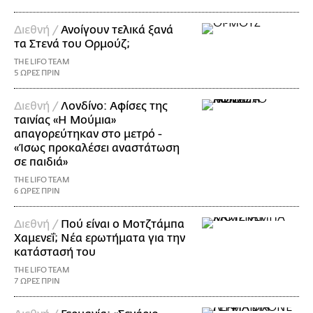
Διεθνή /
Ανοίγουν τελικά ξανά
τα Στενά του Ορμούζ;
THE LIFO TEAM
5 ΩΡΕΣ ΠΡΙΝ
Διεθνή /
Λονδίνο: Αφίσες της
ταινίας «Η Μούμια»
απαγορεύτηκαν στο μετρό -
«Ίσως προκαλέσει αναστάτωση
σε παιδιά»
THE LIFO TEAM
6 ΩΡΕΣ ΠΡΙΝ
Διεθνή /
Πού είναι ο Μοτζτάμπα
Χαμενεΐ; Νέα ερωτήματα για την
κατάστασή του
THE LIFO TEAM
7 ΩΡΕΣ ΠΡΙΝ