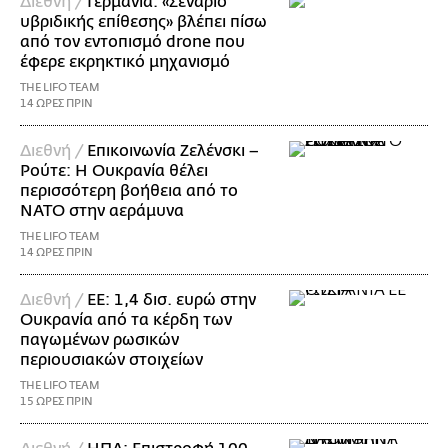
Διεθνή /
Γερμανία: «Σενάριο
υβριδικής επίθεσης» βλέπει πίσω
από τον εντοπισμό drone που
έφερε εκρηκτικό μηχανισμό
THE LIFO TEAM
14 ΩΡΕΣ ΠΡΙΝ
Διεθνή /
Επικοινωνία Ζελένσκι –
Ρούτε: Η Ουκρανία θέλει
περισσότερη βοήθεια από το
ΝΑΤΟ στην αεράμυνα
THE LIFO TEAM
14 ΩΡΕΣ ΠΡΙΝ
Διεθνή /
ΕΕ: 1,4 δισ. ευρώ στην
Ουκρανία από τα κέρδη των
παγωμένων ρωσικών
περιουσιακών στοιχείων
THE LIFO TEAM
15 ΩΡΕΣ ΠΡΙΝ