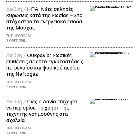
Διεθνή /
ΗΠΑ: Nέες σκληρές
κυρώσεις κατά της Ρωσίας – Στο
στόχαστρο τα ενεργειακά έσοδα
της Μόσχας
THE LIFO TEAM
2 ΩΡΕΣ ΠΡΙΝ
Διεθνή /
Ουκρανία: Ρωσικές
επιθέσεις σε επτά εγκαταστάσεις
πετρελαίου και φυσικού αερίου
της Naftogaz
THE LIFO TEAM
2 ΩΡΕΣ ΠΡΙΝ
Διεθνή /
Πώς η Δανία επιχειρεί
να περιορίσει τη χρήση της
τεχνητής νοημοσύνης στα
σχολεία
THE LIFO TEAM
2 ΩΡΕΣ ΠΡΙΝ