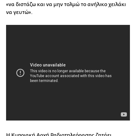
«να διστάζω και να μην τολμώ το ανήλικο χειλάκι
να γευτώ».
Η Κυπριακή Αρχή Ραδιοτηλεόρασης ζητάει