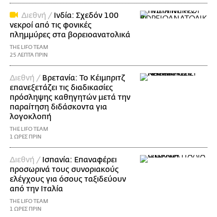
Διεθνή /
Ινδία: Σχεδόν 100
νεκροί από τις φονικές
πλημμύρες στα βορειοανατολικά
THE LIFO TEAM
25 ΛΕΠΤΑ ΠΡΙΝ
Διεθνή /
Βρετανία: Το Κέιμπριτζ
επανεξετάζει τις διαδικασίες
πρόσληψης καθηγητών μετά την
παραίτηση διδάσκοντα για
λογοκλοπή
THE LIFO TEAM
1 ΩΡΕΣ ΠΡΙΝ
Διεθνή /
Ισπανία: Επαναφέρει
προσωρινά τους συνοριακούς
ελέγχους για όσους ταξιδεύουν
από την Ιταλία
THE LIFO TEAM
1 ΩΡΕΣ ΠΡΙΝ