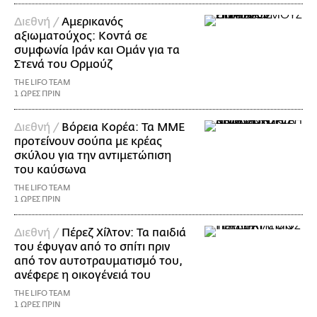
Διεθνή /
Αμερικανός
αξιωματούχος: Κοντά σε
συμφωνία Ιράν και Ομάν για τα
Στενά του Ορμούζ
THE LIFO TEAM
1 ΩΡΕΣ ΠΡΙΝ
Διεθνή /
Βόρεια Κορέα: Τα ΜΜΕ
προτείνουν σούπα με κρέας
σκύλου για την αντιμετώπιση
του καύσωνα
THE LIFO TEAM
1 ΩΡΕΣ ΠΡΙΝ
Διεθνή /
Πέρεζ Χίλτον: Τα παιδιά
του έφυγαν από το σπίτι πριν
από τον αυτοτραυματισμό του,
ανέφερε η οικογένειά του
THE LIFO TEAM
1 ΩΡΕΣ ΠΡΙΝ