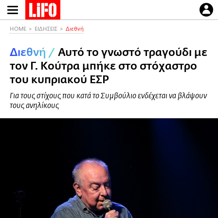
Παράκαμψη
προς
το
HOME
ΕΙΔΗΣΕΙΣ
Διεθνή
κυρίως
Διεθνή
/
Αυτό το γνωστό τραγούδι με
περιεχόμενο
τον Γ. Κούτρα μπήκε στο στόχαστρο
του κυπριακού ΕΣΡ
Για τους στίχους που κατά το Συμβούλιο ενδέχεται να βλάψουν
τους ανηλίκους