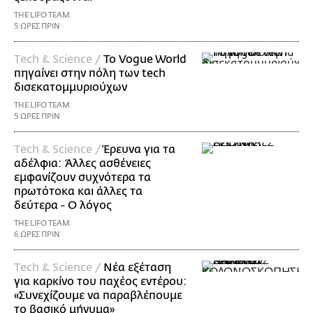
THE LIFO TEAM
5 ΩΡΕΣ ΠΡΙΝ
Τech & Science /
Το Vogue World
πηγαίνει στην πόλη των tech
δισεκατομμυριούχων
THE LIFO TEAM
5 ΩΡΕΣ ΠΡΙΝ
Τech & Science /
Έρευνα για τα
αδέλφια: Άλλες ασθένειες
εμφανίζουν συχνότερα τα
πρωτότοκα και άλλες τα
δεύτερα - Ο λόγος
THE LIFO TEAM
6 ΩΡΕΣ ΠΡΙΝ
Τech & Science /
Νέα εξέταση
για καρκίνο του παχέος εντέρου:
«Συνεχίζουμε να παραβλέπουμε
το βασικό μήνυμα»