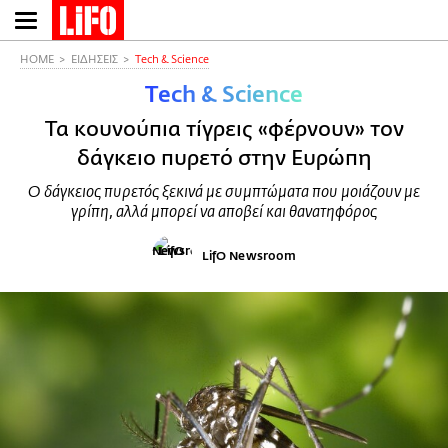
Παράκαμψη
προς
το
HOME
ΕΙΔΗΣΕΙΣ
Τech & Science
κυρίως
Τech & Science
περιεχόμενο
Τα κουνούπια τίγρεις «φέρνουν» τον
δάγκειο πυρετό στην Ευρώπη
Ο δάγκειος πυρετός ξεκινά με συμπτώματα που μοιάζουν με
γρίπη, αλλά μπορεί να αποβεί και θανατηφόρος
LifO Newsroom