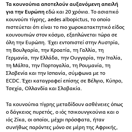
Τα κουνούπια αποτελούν αυξανόμενη απειλή
για την Ευρώπη
εδώ και 20 χρόνια. Το ασιατικό
κουνούπι τίγρης, aedes albopictus, το οποίο
πιστεύεται ότι είναι το πιο χωροκατακτητικό είδος
κουνουπιών στον κόσμο, εξαπλώνεται τώρα σε
όλη την Ευρώπη. Έχει εντοπιστεί στην Αυστρία,
τη Βουλγαρία, την Κροατία, τη Γαλλία, τη
Γερμανία, την Ελλάδα, την Ουγγαρία, την Ιταλία,
τη Μάλτα, την Πορτογαλία, τη Ρουμανία, τη
Σλοβενία ​​και την Ισπανία, σύμφωνα με το
ECDC. Έχει καταγραφεί επίσης σε Βέλγιο, Κύπρο,
Τσεχία, Ολλανδία και Σλοβακία.
Τα κουνούπια τίγρης μεταδίδουν ασθένειες όπως
ο δάγκειος πυρετός, ο ιός τσικουνγκούνια και ο
ιός Ζίκα, οι οποίοι, μέχρι πρόσφατα, ήταν
συνήθως παρόντες μόνο σε μέρη της Αφρικής,