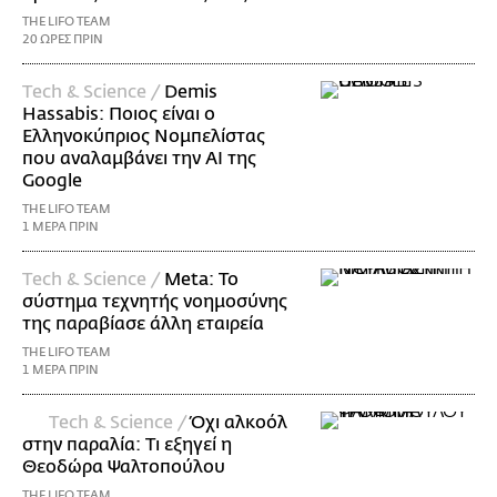
THE LIFO TEAM
20 ΩΡΕΣ ΠΡΙΝ
Τech & Science /
Demis
Hassabis: Ποιος είναι ο
Ελληνοκύπριος Νομπελίστας
που αναλαμβάνει την AI της
Google
THE LIFO TEAM
1 ΜΕΡΑ ΠΡΙΝ
Τech & Science /
Meta: Το
σύστημα τεχνητής νοημοσύνης
της παραβίασε άλλη εταιρεία
THE LIFO TEAM
1 ΜΕΡΑ ΠΡΙΝ
Τech & Science /
Όχι αλκοόλ
στην παραλία: Τι εξηγεί η
Θεοδώρα Ψαλτοπούλου
THE LIFO TEAM