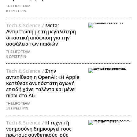
THE LIFO TEAM
8 ΩΡΕΣ ΠΡΙΝ
Τech & Science /
Meta:
Αντιμέτωπη με τη μεγαλύτερη
δικαστική απόφαση για την
ασφάλεια των παιδιών
THE LIFO TEAM
9 ΩΡΕΣ ΠΡΙΝ
Τech & Science /
Στην
αντεπίθεση η OpenAI: «Η Apple
κατέθεσε ανυπόστατη αγωγή
επειδή χάνει ταλέντα και μένει
πίσω στο AI»
THE LIFO TEAM
19 ΩΡΕΣ ΠΡΙΝ
Τech & Science /
Η τεχνητή
νοημοσύνη δημιουργεί τους
πρώτους συνθετικούς ιούς