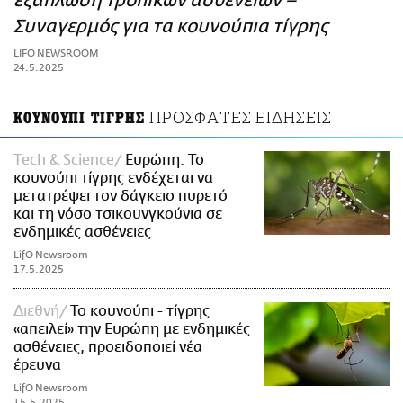
εξάπλωση τροπικών ασθενειών –
ΑΜΠΑ
Συναγερμός για τα κουνούπια τίγρης
PRINT
LIFO NEWSROOM
24.5.2025
ΠΡΟΣΦΑΤΕΣ ΕΙΔΗΣΕΙΣ
ΚΟΥΝΟΥΠΙ ΤΙΓΡΗΣ
Τech & Science
Ευρώπη: Το
κουνούπι τίγρης ενδέχεται να
μετατρέψει τον δάγκειο πυρετό
και τη νόσο τσικουνγκούνια σε
ενδημικές ασθένειες
LifO Newsroom
17.5.2025
Διεθνή
Το κουνούπι - τίγρης
«απειλεί» την Ευρώπη με ενδημικές
ασθένειες, προειδοποιεί νέα
έρευνα
LifO Newsroom
15.5.2025