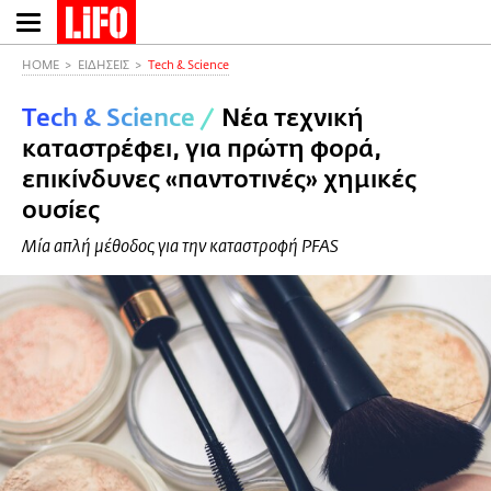
Παράκαμψη
προς
το
HOME
ΕΙΔΗΣΕΙΣ
Τech & Science
κυρίως
Τech & Science
/
Νέα τεχνική
περιεχόμενο
καταστρέφει, για πρώτη φορά,
επικίνδυνες «παντοτινές» χημικές
ουσίες
Μία απλή μέθοδος για την καταστροφή PFAS