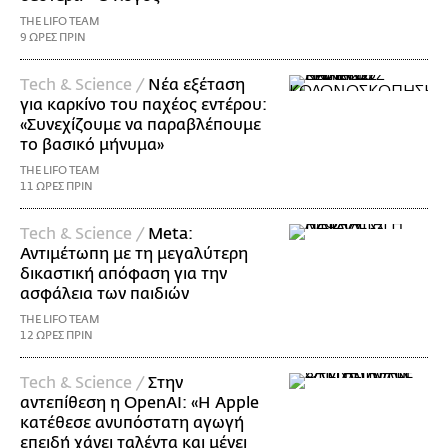
THE LIFO TEAM
9 ΩΡΕΣ ΠΡΙΝ
Τech & Science /
Νέα εξέταση
για καρκίνο του παχέος εντέρου:
«Συνεχίζουμε να παραβλέπουμε
το βασικό μήνυμα»
THE LIFO TEAM
11 ΩΡΕΣ ΠΡΙΝ
Τech & Science /
Meta:
Αντιμέτωπη με τη μεγαλύτερη
δικαστική απόφαση για την
ασφάλεια των παιδιών
THE LIFO TEAM
12 ΩΡΕΣ ΠΡΙΝ
Τech & Science /
Στην
αντεπίθεση η OpenAI: «Η Apple
κατέθεσε ανυπόστατη αγωγή
επειδή χάνει ταλέντα και μένει