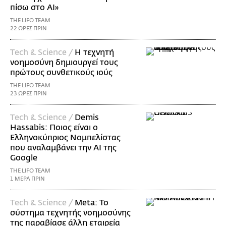
πίσω στο AI»
THE LIFO TEAM
22 ΩΡΕΣ ΠΡΙΝ
Τech & Science /
Η τεχνητή
νοημοσύνη δημιουργεί τους
πρώτους συνθετικούς ιούς
THE LIFO TEAM
23 ΩΡΕΣ ΠΡΙΝ
Τech & Science /
Demis
Hassabis: Ποιος είναι ο
Ελληνοκύπριος Νομπελίστας
που αναλαμβάνει την AI της
Google
THE LIFO TEAM
1 ΜΕΡΑ ΠΡΙΝ
Τech & Science /
Meta: Το
σύστημα τεχνητής νοημοσύνης
της παραβίασε άλλη εταιρεία