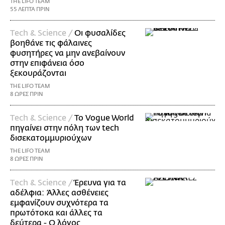
THE LIFO TEAM
55 ΛΕΠΤΑ ΠΡΙΝ
Τech & Science /
Οι φυσαλίδες
βοηθάνε τις φάλαινες
φυσητήρες να μην ανεβαίνουν
στην επιφάνεια όσο
ξεκουράζονται
THE LIFO TEAM
8 ΩΡΕΣ ΠΡΙΝ
Τech & Science /
Το Vogue World
πηγαίνει στην πόλη των tech
δισεκατομμυριούχων
THE LIFO TEAM
8 ΩΡΕΣ ΠΡΙΝ
Τech & Science /
Έρευνα για τα
αδέλφια: Άλλες ασθένειες
εμφανίζουν συχνότερα τα
πρωτότοκα και άλλες τα
δεύτερα - Ο λόγος