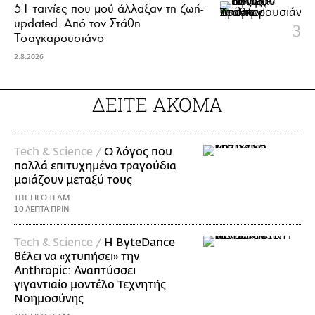
51 ταινίες που μού άλλαξαν τη ζωή-
updated. Aπό τον Στάθη
Τσαγκαρουσιάνο
2.8.2026
ΔΕΙΤΕ ΑΚΟΜΑ
Τech & Science /
Ο λόγος που
πολλά επιτυχημένα τραγούδια
μοιάζουν μεταξύ τους
THE LIFO TEAM
10 ΛΕΠΤΑ ΠΡΙΝ
Τech & Science /
Η ByteDance
θέλει να «χτυπήσει» την
Anthropic: Αναπτύσσει
γιγαντιαίο μοντέλο Τεχνητής
Νοημοσύνης