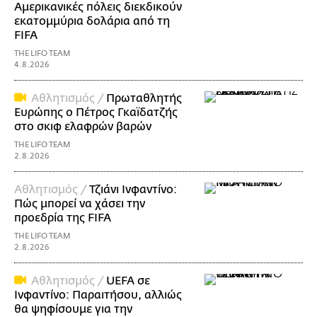
Αμερικανικές πόλεις διεκδικούν
εκατομμύρια δολάρια από τη
FIFA
THE LIFO TEAM
4.8.2026
Αθλητισμός /
Πρωταθλητής
Ευρώπης ο Πέτρος Γκαϊδατζής
στο σκιφ ελαφρών βαρών
THE LIFO TEAM
2.8.2026
Αθλητισμός /
Τζιάνι Ινφαντίνο:
Πώς μπορεί να χάσει την
προεδρία της FIFA
THE LIFO TEAM
2.8.2026
Αθλητισμός /
UEFA σε
Ινφαντίνο: Παραιτήσου, αλλιώς
θα ψηφίσουμε για την