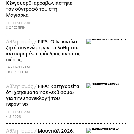
Κένγουορθι αρραβωνιάστηκε
τον σύντροφό του στη
Μαγιόρκα
THE LIFO TEAM
8 ΩΡΕΣ ΠΡΙΝ
Αθλητισμός /
FIFA: Ο Ινφαντίνο
ζητά συγγνώμη για τα λάθη του
και παραμένει πρόεδρος παρά τις
πιέσεις
THE LIFO TEAM
18 ΩΡΕΣ ΠΡΙΝ
Αθλητισμός /
FIFA: Κατηγορείται
ότι χρησιμοποίησε «εκβιασμό»
για την επανεκλογή του
Ινφαντίνο
THE LIFO TEAM
4.8.2026
Αθλητισμός /
Μουντιάλ 2026: