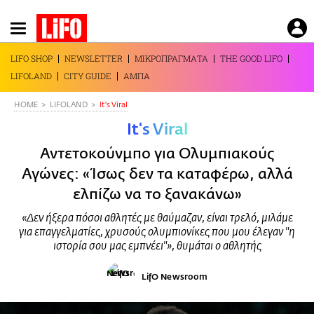
Παράκαμψη
προς
το
LIFO SHOP
NEWSLETTER
ΜΙΚΡΟΠΡΑΓΜΑΤΑ
THE GOOD LIFO
κυρίως
LIFOLAND
CITY GUIDE
ΑΜΠΑ
περιεχόμενο
HOME
LIFOLAND
It's Viral
It's Viral
Αντετοκούνμπο για Ολυμπιακούς
Αγώνες: «Ίσως δεν τα καταφέρω, αλλά
ελπίζω να το ξανακάνω»
«Δεν ήξερα πόσοι αθλητές με θαύμαζαν, είναι τρελό, μιλάμε
για επαγγελματίες, χρυσούς ολυμπιονίκες που μου έλεγαν "η
ιστορία σου μας εμπνέει"», θυμάται ο αθλητής
LifO Newsroom