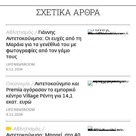
ΣΧΕΤΙΚΑ ΑΡΘΡΑ
Αθλητισμός /
Γιάννης
Αντετοκούνμπο: Οι ευχές από τη
Μαράια για τα γενέθλιά του με
φωτογραφίες από τον γάμο
τους
LIFO NEWSROOM
6.12.2024
Οικονομία /
Αντετοκούνμπο και
Premia αγόρασαν το εμπορικό
κέντρο Village Ρέντη για 14,1
εκατ. ευρώ
LIFO NEWSROOM
4.12.2024
Αθλητισμός /
Αντετοκούνμπο: Μπορεί, στα 40