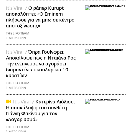
It's Viral /
Ο ράπερ Kurupt
αποκαλύπτει: «Ο Eminem
πλήρωσε για να μπω σε κέντρο
αποτοξίνωσης»
THE LIFO TEAM
1 ΜΕΡΑ ΠΡΙΝ
It's Viral /
Όπρα Γουίνφρεϊ:
Αποκάλυψε πώς η Νταϊάνα Ρος
την ενέπνευσε να αγοράσει
διαμαντένια σκουλαρίκια 10
καρατίων
THE LIFO TEAM
1 ΜΕΡΑ ΠΡΙΝ
It's Viral /
Κατερίνα Λιόλιου:
Η αποκάλυψη του συνθέτη
Γιάννη Φακίνου για τον
«Λογαριασμό»
THE LIFO TEAM
1 ΜΕΡΑ ΠΡΙΝ