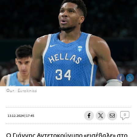
Φωτ.: Eurokinissi
0
13.12.2024 | 17:45
Ο
Γιάννης Αντετοκούνμπο
«εισέβαλε» στο