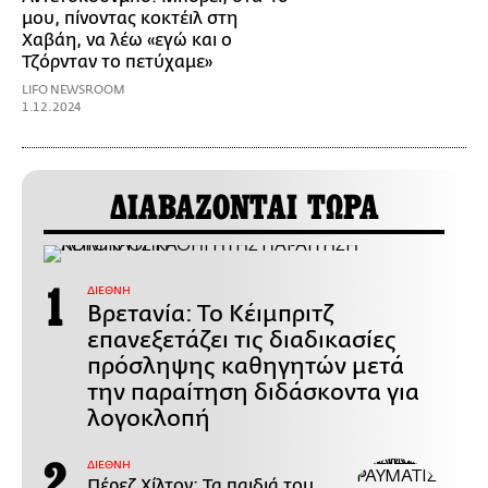
μου, πίνοντας κοκτέιλ στη
Χαβάη, να λέω «εγώ και ο
Τζόρνταν το πετύχαμε»
LIFO NEWSROOM
1.12.2024
ΔΙΑΒΑΖΟΝΤΑΙ ΤΩΡΑ
ΔΙΕΘΝΗ
Βρετανία: Το Κέιμπριτζ
επανεξετάζει τις διαδικασίες
πρόσληψης καθηγητών μετά
την παραίτηση διδάσκοντα για
λογοκλοπή
ΔΙΕΘΝΗ
Πέρεζ Χίλτον: Τα παιδιά του