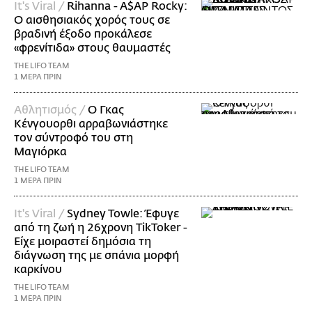
It's Viral /
Rihanna - A$AP Rocky:
Ο αισθησιακός χορός τους σε
βραδινή έξοδο προκάλεσε
«φρενίτιδα» στους θαυμαστές
THE LIFO TEAM
1 ΜΕΡΑ ΠΡΙΝ
Αθλητισμός /
Ο Γκας
Κένγουορθι αρραβωνιάστηκε
τον σύντροφό του στη
Μαγιόρκα
THE LIFO TEAM
1 ΜΕΡΑ ΠΡΙΝ
It's Viral /
Sydney Towle: Έφυγε
από τη ζωή η 26χρονη TikToker -
Είχε μοιραστεί δημόσια τη
διάγνωση της με σπάνια μορφή
καρκίνου
THE LIFO TEAM
1 ΜΕΡΑ ΠΡΙΝ