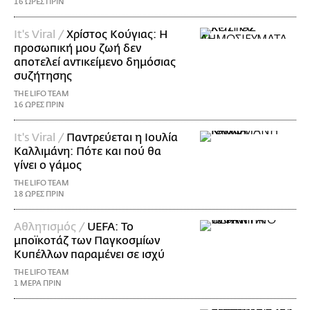
16 ΩΡΕΣ ΠΡΙΝ
It's Viral /
Χρίστος Κούγιας: Η
προσωπική μου ζωή δεν
αποτελεί αντικείμενο δημόσιας
συζήτησης
THE LIFO TEAM
16 ΩΡΕΣ ΠΡΙΝ
It's Viral /
Παντρεύεται η Ιουλία
Καλλιμάνη: Πότε και πού θα
γίνει ο γάμος
THE LIFO TEAM
18 ΩΡΕΣ ΠΡΙΝ
Αθλητισμός /
UEFA: Το
μποϊκοτάζ των Παγκοσμίων
Κυπέλλων παραμένει σε ισχύ
THE LIFO TEAM
1 ΜΕΡΑ ΠΡΙΝ