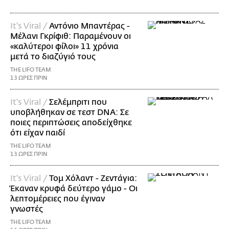
It's Viral /
Αντόνιο Μπαντέρας -
Μέλανι Γκρίφιθ: Παραμένουν οι
«καλύτεροι φίλοι» 11 χρόνια
μετά το διαζύγιό τους
THE LIFO TEAM
13 ΩΡΕΣ ΠΡΙΝ
It's Viral /
Σελέμπριτι που
υποβλήθηκαν σε τεστ DNA: Σε
ποιες περιπτώσεις αποδείχθηκε
ότι είχαν παιδί
THE LIFO TEAM
13 ΩΡΕΣ ΠΡΙΝ
It's Viral /
Τομ Χόλαντ - Ζεντάγια:
Έκαναν κρυφά δεύτερο γάμο - Οι
λεπτομέρειες που έγιναν
γνωστές
THE LIFO TEAM