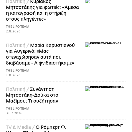
Πολιτική /
Κυριάκος
Μητσοτάκης για φωτιές: «Άμεσα
η καταγραφή και η στήριξη
στους πληγέντες»
THE LIFO TEAM
2.8.2026
Πολιτική /
Μαρία Καρυστιανού
για Αυγερινό: «Μας
στεναχώρησαν αυτά που
διαβάσαμε - Αιφνιδιαστήκαμε»
THE LIFO TEAM
1.8.2026
Πολιτική /
Συνάντηση
Μητσοτάκη-Δούκα στο
Μαξίμου: Τι συζήτησαν
THE LIFO TEAM
31.7.2026
TV & Media /
Ο Ρόμπερτ Φ.