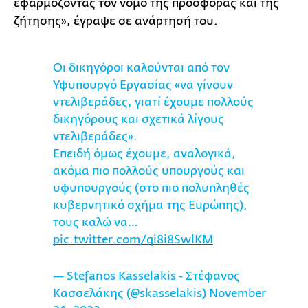
εφαρμόζοντας τον νόμο της προσφοράς και της
ζήτησης», έγραψε σε ανάρτησή του.
Οι δικηγόροι καλούνται από τον
Υφυπουργό Εργασίας «να γίνουν
ντελιβεράδες, γιατί έχουμε πολλούς
δικηγόρους και σχετικά λίγους
ντελιβεράδες».
Επειδή όμως έχουμε, αναλογικά,
ακόμα πιο πολλούς υπουργούς και
υφυπουργούς (στο πιο πολυπληθές
κυβερνητικό σχήμα της Ευρώπης),
τους καλώ να…
pic.twitter.com/qi8i8SwlKM
— Stefanos Kasselakis - Στέφανος
Κασσελάκης (@skasselakis)
November