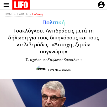
Παράκαμψη
προς
το
HOME
ΕΙΔΗΣΕΙΣ
Πολιτική
κυρίως
Πολιτική
περιεχόμενο
Τσακλόγλου: Αντιδράσεις μετά τη
δήλωση για τους δικηγόρους και τους
ντελιβεράδες- «Άστοχη, ζητάω
συγγνώμη»
Το σχόλιο του Στέφανου Κασσελάκη
LifO Newsroom