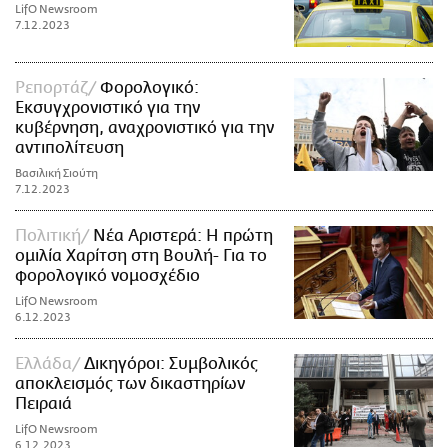
LifO Newsroom
7.12.2023
Ρεπορτάζ
Φορολογικό:
Εκσυγχρονιστικό για την
κυβέρνηση, αναχρονιστικό για την
αντιπολίτευση
Βασιλική Σιούτη
7.12.2023
Πολιτική
Νέα Αριστερά: Η πρώτη
ομιλία Χαρίτση στη Βουλή- Για το
φορολογικό νομοσχέδιο
LifO Newsroom
6.12.2023
Ελλάδα
Δικηγόροι: Συμβολικός
αποκλεισμός των δικαστηρίων
Πειραιά
LifO Newsroom
6.12.2023