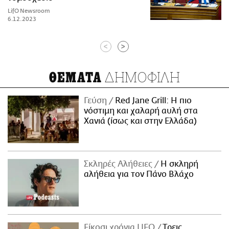
LifO Newsroom
6.12.2023
<
>
ΔΗΜΟΦΙΛΗ
ΘΕΜΑΤΑ
Γεύση
Red Jane Grill: Η πιο
νόστιμη και χαλαρή αυλή στα
Χανιά (ίσως και στην Ελλάδα)
Σκληρές Αλήθειες
H σκληρή
αλήθεια για τον Πάνο Βλάχο
Είκοσι χρόνια LIFO
Tρεις