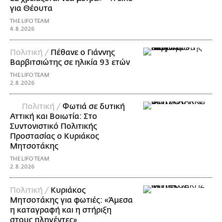
για Θέουτα
THE LIFO TEAM
4.8.2026
Πολιτική /
Πέθανε ο Γιάννης
Βαρβιτσιώτης σε ηλικία 93 ετών
THE LIFO TEAM
2.8.2026
Πολιτική /
Φωτιά σε δυτική
Αττική και Βοιωτία: Στο
Συντονιστικό Πολιτικής
Προστασίας ο Κυριάκος
Μητσοτάκης
THE LIFO TEAM
2.8.2026
Πολιτική /
Κυριάκος
Μητσοτάκης για φωτιές: «Άμεσα
η καταγραφή και η στήριξη
στους πληγέντες»