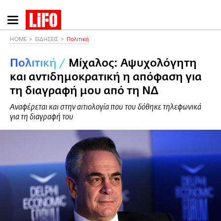
Παράκαμψη
προς
το
HOME
ΕΙΔΗΣΕΙΣ
Πολιτική
κυρίως
Πολιτική
/
Μίχαλος: Αψυχολόγητη
περιεχόμενο
και αντιδημοκρατική η απόφαση για
τη διαγραφή μου από τη ΝΔ
Αναφέρεται και στην αιτιολογία που του δόθηκε τηλεφωνικά
για τη διαγραφή του