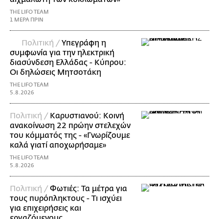
THE LIFO TEAM
1 ΜΕΡΑ ΠΡΙΝ
Πολιτική /
Υπεγράφη η
συμφωνία για την ηλεκτρική
διασύνδεση Ελλάδας - Κύπρου:
Οι δηλώσεις Μητσοτάκη
THE LIFO TEAM
5.8.2026
Πολιτική /
Καρυστιανού: Κοινή
ανακοίνωση 22 πρώην στελεχών
του κόμματός της - «Γνωρίζουμε
καλά γιατί αποχωρήσαμε»
THE LIFO TEAM
5.8.2026
Πολιτική /
Φωτιές: Τα μέτρα για
τους πυρόπληκτους - Τι ισχύει
για επιχειρήσεις και
εργαζόμενους