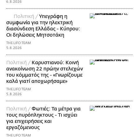
6.8.2026
Πολιτική /
Υπεγράφη η
συμφωνία για την ηλεκτρική
διασύνδεση Ελλάδας - Κύπρου:
Οι δηλώσεις Μητσοτάκη
THE LIFO TEAM
5.8.2026
Πολιτική /
Καρυστιανού: Κοινή
ανακοίνωση 22 πρώην στελεχών
του κόμματός της - «Γνωρίζουμε
καλά γιατί αποχωρήσαμε»
THE LIFO TEAM
5.8.2026
Πολιτική /
Φωτιές: Τα μέτρα για
τους πυρόπληκτους - Τι ισχύει
για επιχειρήσεις και
εργαζόμενους
THE LIFO TEAM