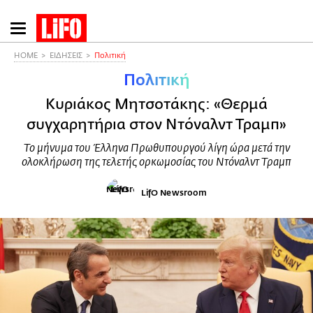
Παράκαμψη
προς
το
HOME
ΕΙΔΗΣΕΙΣ
Πολιτική
κυρίως
Πολιτική
περιεχόμενο
Κυριάκος Μητσοτάκης: «Θερμά
συγχαρητήρια στον Ντόναλντ Τραμπ»
Το μήνυμα του Έλληνα Πρωθυπουργού λίγη ώρα μετά την
ολοκλήρωση της τελετής ορκωμοσίας του Ντόναλντ Τραμπ
LifO Newsroom