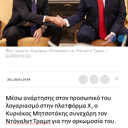
Φωτ. αρχείου Κυριάκου Μητσοτάκη και Ντόναλντ Τραμπ /
EUROKINISSI
0
20.1.2025 | 19:54
Μέσω ανάρτησης στον προσωπικό του
λογαριασμό στην πλατφόρμα Χ, ο
Κυριάκος Μητσοτάκης συνεχάρη τον
Ντόναλντ Τραμπ
για την ορκωμοσία του.