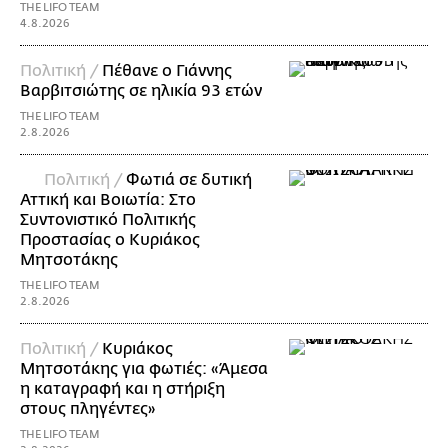
THE LIFO TEAM
4.8.2026
Πολιτική /
Πέθανε ο Γιάννης
Βαρβιτσιώτης σε ηλικία 93 ετών
THE LIFO TEAM
2.8.2026
Πολιτική /
Φωτιά σε δυτική
Αττική και Βοιωτία: Στο
Συντονιστικό Πολιτικής
Προστασίας ο Κυριάκος
Μητσοτάκης
THE LIFO TEAM
2.8.2026
Πολιτική /
Κυριάκος
Μητσοτάκης για φωτιές: «Άμεσα
η καταγραφή και η στήριξη
στους πληγέντες»
THE LIFO TEAM