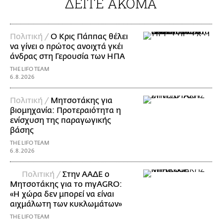
ΔΕΙΤΕ ΑΚΟΜΑ
Πολιτική /
Ο Κρις Πάππας θέλει
να γίνει ο πρώτος ανοιχτά γκέι
άνδρας στη Γερουσία των ΗΠΑ
THE LIFO TEAM
6.8.2026
Πολιτική /
Μητσοτάκης για
βιομηχανία: Προτεραιότητα η
ενίσχυση της παραγωγικής
βάσης
THE LIFO TEAM
6.8.2026
Πολιτική /
Στην ΑΑΔΕ ο
Μητσοτάκης για το myAGRO:
«Η χώρα δεν μπορεί να είναι
αιχμάλωτη των κυκλωμάτων»
THE LIFO TEAM