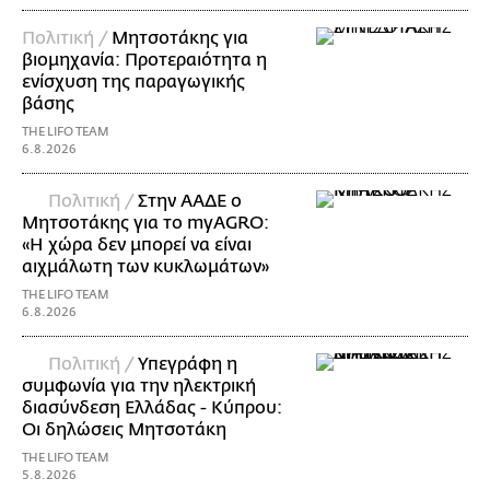
Πολιτική /
Μητσοτάκης για
βιομηχανία: Προτεραιότητα η
ενίσχυση της παραγωγικής
βάσης
THE LIFO TEAM
6.8.2026
Πολιτική /
Στην ΑΑΔΕ ο
Μητσοτάκης για το myAGRO:
«Η χώρα δεν μπορεί να είναι
αιχμάλωτη των κυκλωμάτων»
THE LIFO TEAM
6.8.2026
Πολιτική /
Υπεγράφη η
συμφωνία για την ηλεκτρική
διασύνδεση Ελλάδας - Κύπρου:
Οι δηλώσεις Μητσοτάκη
THE LIFO TEAM
5.8.2026