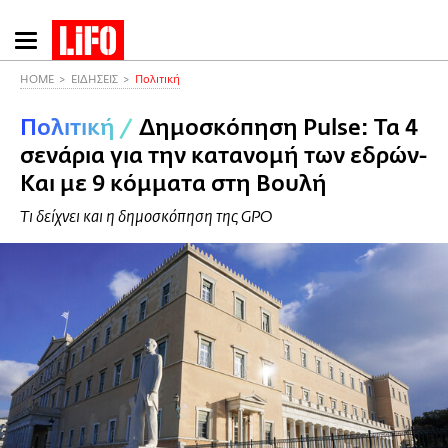
Παράκαμψη
προς
το
HOME
ΕΙΔΗΣΕΙΣ
Πολιτική
κυρίως
Πολιτική
/
Δημοσκόπηση Pulse: Τα 4
περιεχόμενο
σενάρια για την κατανομή των εδρών-
Και με 9 κόμματα στη Βουλή
Τι δείχνει και η δημοσκόπηση της GPO