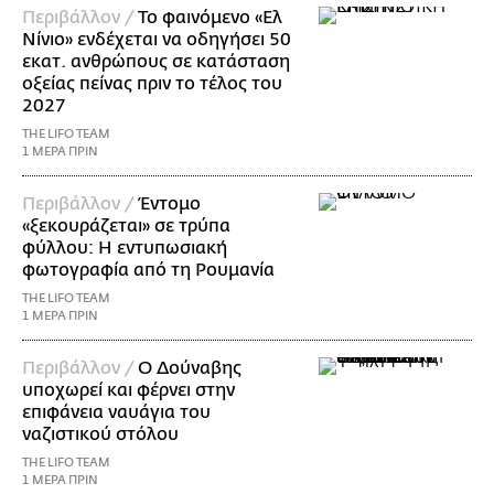
Περιβάλλον /
Το φαινόμενο «Ελ
Νίνιο» ενδέχεται να οδηγήσει 50
εκατ. ανθρώπους σε κατάσταση
οξείας πείνας πριν το τέλος του
2027
THE LIFO TEAM
1 ΜΕΡΑ ΠΡΙΝ
Περιβάλλον /
Έντομο
«ξεκουράζεται» σε τρύπα
φύλλου: Η εντυπωσιακή
φωτογραφία από τη Ρουμανία
THE LIFO TEAM
1 ΜΕΡΑ ΠΡΙΝ
Περιβάλλον /
Ο Δούναβης
υποχωρεί και φέρνει στην
επιφάνεια ναυάγια του
ναζιστικού στόλου
THE LIFO TEAM
1 ΜΕΡΑ ΠΡΙΝ