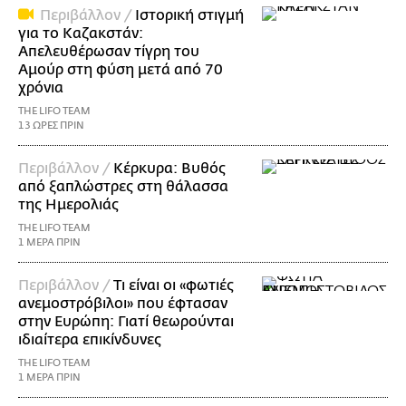
Περιβάλλον /
Ιστορική στιγμή
για το Καζακστάν:
Απελευθέρωσαν τίγρη του
Αμούρ στη φύση μετά από 70
χρόνια
THE LIFO TEAM
13 ΩΡΕΣ ΠΡΙΝ
Περιβάλλον /
Κέρκυρα: Βυθός
από ξαπλώστρες στη θάλασσα
της Ημερολιάς
THE LIFO TEAM
1 ΜΕΡΑ ΠΡΙΝ
Περιβάλλον /
Τι είναι οι «φωτιές
ανεμοστρόβιλοι» που έφτασαν
στην Ευρώπη: Γιατί θεωρούνται
ιδιαίτερα επικίνδυνες
THE LIFO TEAM
1 ΜΕΡΑ ΠΡΙΝ