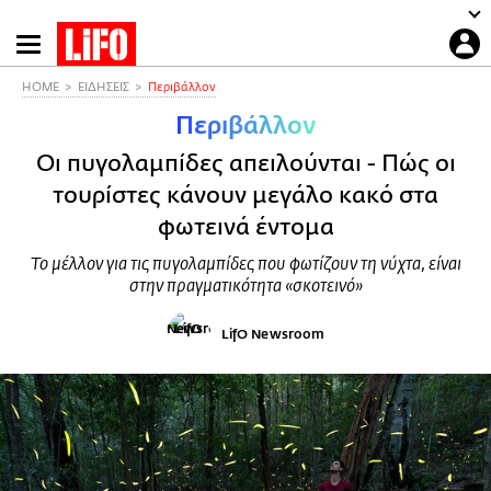
Παράκαμψη
προς
το
HOME
ΕΙΔΗΣΕΙΣ
Περιβάλλον
κυρίως
Περιβάλλον
περιεχόμενο
Οι πυγολαμπίδες απειλούνται - Πώς οι
τουρίστες κάνουν μεγάλο κακό στα
φωτεινά έντομα
Το μέλλον για τις πυγολαμπίδες που φωτίζουν τη νύχτα, είναι
στην πραγματικότητα «σκοτεινό»
LifO Newsroom