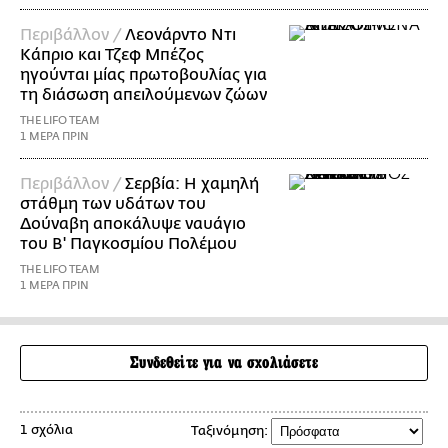
Περιβάλλον /
Λεονάρντο Ντι
Κάπριο και Τζεφ Μπέζος
ηγούνται μίας πρωτοβουλίας για
τη διάσωση απειλούμενων ζώων
THE LIFO TEAM
1 ΜΕΡΑ ΠΡΙΝ
Περιβάλλον /
Σερβία: Η χαμηλή
στάθμη των υδάτων του
Δούναβη αποκάλυψε ναυάγιο
του Β' Παγκοσμίου Πολέμου
THE LIFO TEAM
1 ΜΕΡΑ ΠΡΙΝ
Συνδεθείτε για να σχολιάσετε
1 σχόλια
Ταξινόμηση: