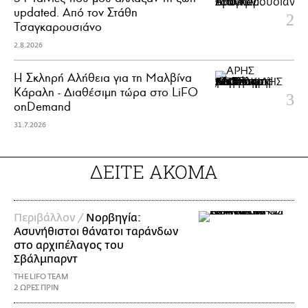
updated. Aπό τον Στάθη
Τσαγκαρουσιάνο
2.8.2026
Η Σκληρή Αλήθεια για τη Μαλβίνα
Κάραλη - Διαθέσιμη τώρα στo LiFO
onDemand
31.7.2026
ΔΕΙΤΕ ΑΚΟΜΑ
Περιβάλλον /
Νορβηγία:
Ασυνήθιστοι θάνατοι ταράνδων
στο αρχιπέλαγος του
Σβάλμπαρντ
THE LIFO TEAM
2 ΩΡΕΣ ΠΡΙΝ