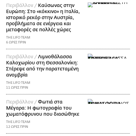
Περιβάλλον /
Καύσωνας στην
Ευρώπη: Στο «κόκκινο» η Ιταλία,
ιστορικό ρεκόρ στην Αυστρία,
προβλήματα σε ενέργεια και
μεταφορές σε πολλές χώρες
THE LIFO TEAM
6 ΩΡΕΣ ΠΡΙΝ
Περιβάλλον /
Λιμνοθάλασσα
Καλοχωρίου στη Θεσσαλονίκη:
Στέρεψε από την παρατεταμένη
ανομβρία
THE LIFO TEAM
11 ΩΡΕΣ ΠΡΙΝ
Περιβάλλον /
Φωτιά στα
Μέγαρα: Η φωτογραφία του
χωματόφρυνου που διασώθηκε
THE LIFO TEAM
12 ΩΡΕΣ ΠΡΙΝ