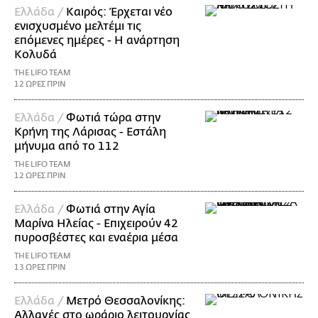
Ελλάδα /
Καιρός: Έρχεται νέο
ενισχυσμένο μελτέμι τις
επόμενες ημέρες - Η ανάρτηση
Κολυδά
THE LIFO TEAM
12 ΩΡΕΣ ΠΡΙΝ
Ελλάδα /
Φωτιά τώρα στην
Κρήνη της Λάρισας - Εστάλη
μήνυμα από το 112
THE LIFO TEAM
12 ΩΡΕΣ ΠΡΙΝ
Ελλάδα /
Φωτιά στην Αγία
Μαρίνα Ηλείας - Επιχειρούν 42
πυροσβέστες και εναέρια μέσα
THE LIFO TEAM
13 ΩΡΕΣ ΠΡΙΝ
Ελλάδα /
Μετρό Θεσσαλονίκης:
Αλλαγές στο ωράριο λειτουργίας