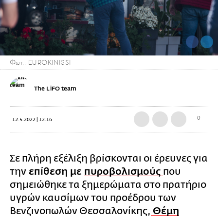
Φωτ.: EUROKINISSI
The LiFO team
0
12.5.2022 | 12:16
Σε πλήρη εξέλιξη βρίσκονται οι έρευνες για
την
επίθεση με
πυροβολισμούς
που
σημειώθηκε τα ξημερώματα στο πρατήριο
υγρών καυσίμων του προέδρου των
Βενζινοπωλών Θεσσαλονίκης,
Θέμη