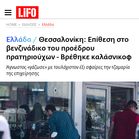
Παράκαμψη
προς
το
HOME
ΕΙΔΗΣΕΙΣ
Ελλάδα
κυρίως
Ελλάδα
/
Θεσσαλονίκη: Επίθεση στο
περιεχόμενο
βενζινάδικο του προέδρου
πρατηριούχων - Βρέθηκε καλάσνικοφ
Άγνωστος «γάζωσε» με τουλάχιστον έξι σφαίρες την τζαμαρία
της επιχείρησης