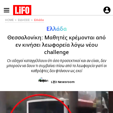
Παράκαμψη
προς
το
HOME
ΕΙΔΗΣΕΙΣ
Ελλάδα
κυρίως
Ελλάδα
περιεχόμενο
Θεσσαλονίκη: Μαθητές κρέμονται από
εν κινήσει λεωφορεία λόγω νέου
challenge
Οι οδηγοί καταγγέλλουν ότι όσο προσεκτικοί και αν είναι, δεν
μπορούν να δουν τι συμβαίνει πίσω από το λεωφορείο γιατί οι
καθρέφτες δεν φτάνουν ως εκεί
LifO Newsroom