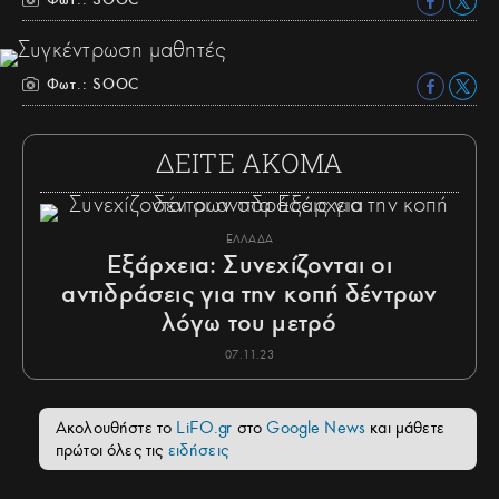
Φωτ.: SOOC
ΔΕΙΤΕ ΑΚΟΜΑ
ΕΛΛΑΔΑ
Εξάρχεια: Συνεχίζονται οι
αντιδράσεις για την κοπή δέντρων
λόγω του μετρό
07.11.23
Ακολουθήστε το
LiFO.gr
στο
Google News
και μάθετε
πρώτοι όλες τις
ειδήσεις