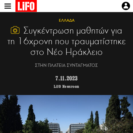
Παράκαμψη
προς
το
ΕΛΛΑΔΑ
κυρίως
Συγκέντρωση μαθητών για
περιεχόμενο
τη 16χρονη που τραυματίστηκε
στο Νέο Ηράκλειο
ΣΤΗΝ ΠΛΑΤΕΙΑ ΣΥΝΤΑΓΜΑΤΟΣ
7.11.2023
LifO Newsroom