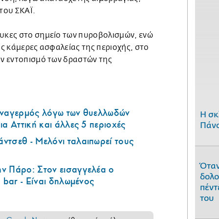
του ΣΚΑΪ.
λυκες στο σημείο των πυροβολισμών, ενώ
τις κάμερες ασφαλείας της περιοχής, στο
ον εντοπισμό των δραστών της
υναγερμός λόγω των θυελλωδών
H σκ
ια Αττική και άλλες 5 περιοχές
Πάνο
ντσεθ - Μελόνι ταλαιπωρεί τους
Όταν
ν Πάρο: Στον εισαγγελέα ο
δολο
 bar - Είναι δηλωμένος
πέντ
του