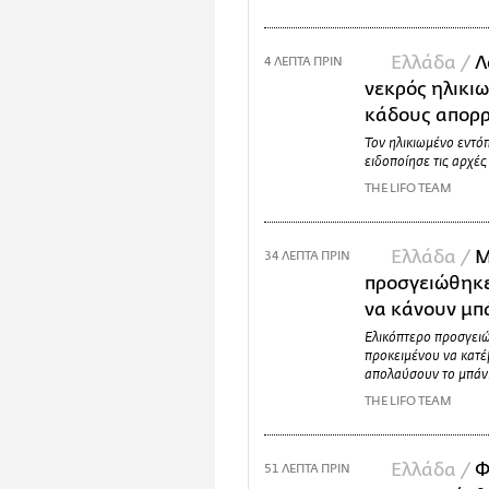
Ελλάδα /
Λ
4 ΛΕΠΤΑ ΠΡΙΝ
νεκρός ηλικιω
κάδους απορ
Τον ηλικιωμένο εντόπ
ειδοποίησε τις αρχές
THE LIFO TEAM
Ελλάδα /
Μ
34 ΛΕΠΤΑ ΠΡΙΝ
προσγειώθηκε
να κάνουν μπά
Ελικόπτερο προσγει
προκειμένου να κατέβ
απολαύσουν το μπάνι
THE LIFO TEAM
Ελλάδα /
Φ
51 ΛΕΠΤΑ ΠΡΙΝ