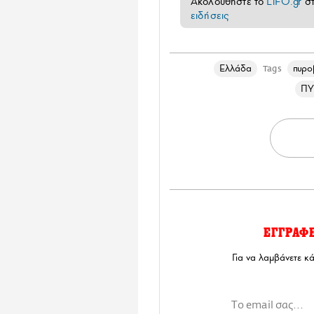
Ακολουθήστε το
LiFO.gr
σ
ειδήσεις
Ελλάδα
πυρο
Tags
ΠΥ
ΕΓΓΡΑΦ
Για να λαμβάνετε κ