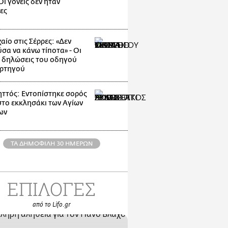
ι γονείς δεν ήταν
ες
αίο στις Σέρρες: «Δεν
σα να κάνω τίποτα» - Οι
 δηλώσεις του οδηγού
ρτηγού
ττός: Εντοπίστηκε σορός
στο εκκλησάκι των Αγίων
ων
ΤΑ ΔΗΜΟΦΙΛΗ 30 ΗΜΕΡΩΝ
ΕΠΙΛΟΓΕΣ
από το Lifo.gr