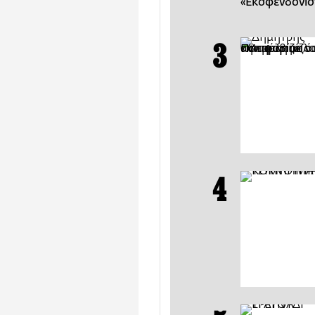
«Εκσφενδονίσ