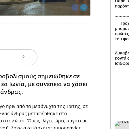
Πάρο: Ο
παρόντ
Τροχ
μπορού
πρώτες
του φο
Λυκαβη
0
κοντά 
Ισιδώρ
ροβολισμούς
σημειώθηκε σε
έα Ιωνία, με συνέπεια να χάσει
 άνδρας.
γο πριν από τα μεσάνυχτα της Τρίτης, σε
 Ένας άνδρας μεταφέρθηκε στο
α στον ώμο. Όμως, λίγες ώρες αργότερα
πνοή, λόγω ακατάσχετης αιμορραγίας,