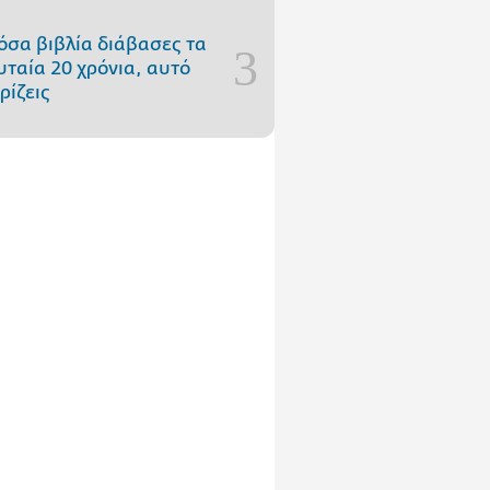
όσα βιβλία διάβασες τα
υταία 20 χρόνια, αυτό
ρίζεις