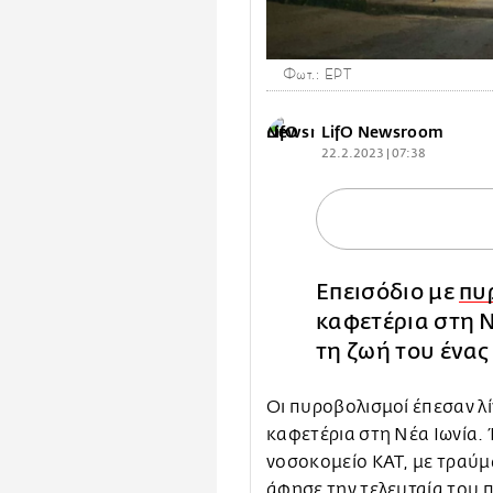
Φωτ.: ΕΡΤ
LifO Newsroom
22.2.2023 | 07:38
Επεισόδιο με
πυ
καφετέρια στη Ν
τη ζωή του ένας
Οι πυροβολισμοί έπεσαν λί
καφετέρια στη Νέα Ιωνία.
νοσοκομείο ΚΑΤ, με τραύμ
άφησε την τελευταία του 