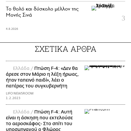
Το θολό και δύσκολο μέλλον της
Μονής Σινά
4.8.2026
ΣΧΕΤΙΚΑ ΑΡΘΡΑ
Ελλάδα /
Πτώση F-4: «Δεν θα
άρεσε στον Μάριο η λέξη ήρωας,
ήταν ταπεινό παιδί», λέει ο
πατέρας του συγκυβερνήτη
LIFO NEWSROOM
1.2.2023
Ελλάδα /
Πτώση F-4: Αυτή
είναι η άσκηση που εκτελούσε
το αεροσκάφος- Στο σπίτι του
υποσμηναγού ο Φλώρος