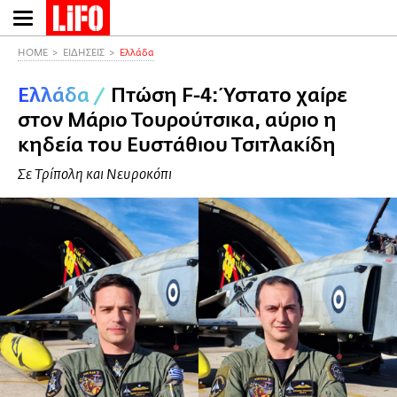
Παράκαμψη
προς
το
HOME
ΕΙΔΗΣΕΙΣ
Ελλάδα
κυρίως
Ελλάδα
/
Πτώση F-4: Ύστατο χαίρε
περιεχόμενο
στον Μάριο Τουρούτσικα, αύριο η
κηδεία του Ευστάθιου Τσιτλακίδη
Σε Τρίπολη και Νευροκόπι