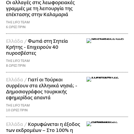
Οι αλλαγές στις λεωφορειακές
γραμμές με τη λειτουργία της
επέκτασης στην Καλαμαριά
THE LIFO TEAM
6 ΩΡΕΣ ΠΡΙΝ
Ελλάδα /
Φωτιά στη Σητεία
Κρήτης - Επιχειρούν 40
πυροσβέστες
THE LIFO TEAM
8 ΩΡΕΣ ΠΡΙΝ
Ελλάδα /
Γιατί οι Τούρκοι
συρρέουν στα ελληνικά νησιά; -
Δημοσιογράφος τουρκικής
εφημερίδας απαντά
THE LIFO TEAM
10 ΩΡΕΣ ΠΡΙΝ
Ελλάδα /
Κορυφώνεται η έξοδος
των εκδρομέων – Στο 100% η