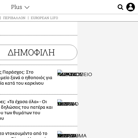
Plus
ς
Θέματα
ΠΕΡΙΒΆΛΛΟΝ
EUROPEAN LIFO
Συνεντεύξεις
ς
Videos
τα
Αφιερώματα
t
ΔΗΜΟΦΙΛΗ
Ζώδια
Εξομολογήσεις
Blogs
μη
ς Παράσχος: Στο
Οι Αθηναίοι
ς
μείο ξανά ο ηθοποιός για
Απώλειες
ία κατά του καρκίνου
Lgbtqi+
Επιλογές
ες: «Τα έχασα όλα» - Οι
 δηλώσεις του πατέρα και
υ των θυμάτων του
ου
εο ντοκουμέντο από το