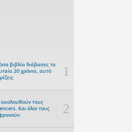
όσα βιβλία διάβασες τα
υταία 20 χρόνια, αυτό
ρίζεις
 ακολουθούν τους
uencers. Και όλοι τους
φρονούν.