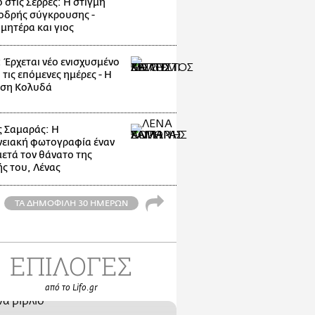
 στις Σέρρες: Η στιγμή
οδρής σύγκρουσης -
μητέρα και γιος
: Έρχεται νέο ενισχυσμένο
 τις επόμενες ημέρες - Η
ηση Κολυδά
 Σαμαράς: Η
νειακή φωτογραφία έναν
μετά τον θάνατο της
ς του, Λένας
ΤΑ ΔΗΜΟΦΙΛΗ 30 ΗΜΕΡΩΝ
ΕΠΙΛΟΓΕΣ
από το Lifo.gr