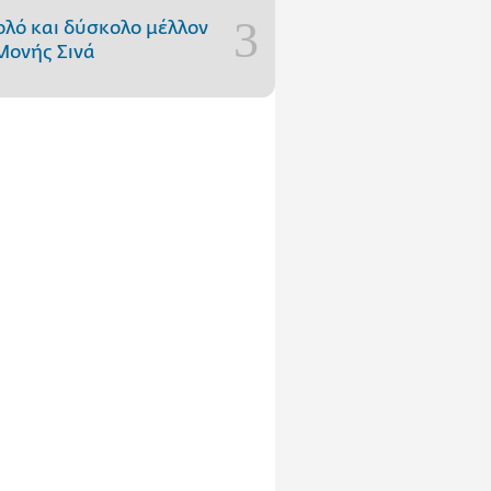
ολό και δύσκολο μέλλον
Μονής Σινά