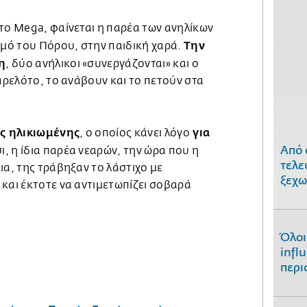
το Mega, φαίνεται η παρέα των ανηλίκων
Την
σμό του Πόρου, στην παιδική χαρά.
η
, δύο ανήλικοι «συνεργάζονται» και ο
βαρελότο, το ανάβουν και το πετούν στα
ης ηλικιωμένης
για
, ο οποίος κάνει λόγο
Από 
ι, η ίδια παρέα νεαρών, την ώρα που η
τελε
ια, της τράβηξαν το λάστιχο με
ξεχω
και έκτοτε να αντιμετωπίζει σοβαρά
Όλοι
infl
περι