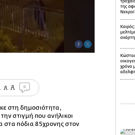
τροχαίο
της σφ
Νεκροί 
Καιρός
μελτέμι
ανάρτ
Κώστας
οικογε
χρόνο 
αδελφή
0
ηκε στη δημοσιότητα,
 την στιγμή που ανήλικοι
α στα πόδια 85χρονης στον