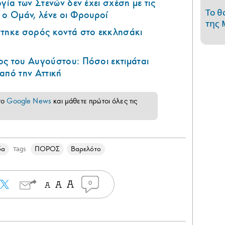
γία των Στενών δεν έχει σχέση με τις
Το θ
 ο Ομάν, λένε οι Φρουροί
της 
στηκε σορός κοντά στο εκκλησάκι
ς του Αυγούστου: Πόσοι εκτιμάται
από την Αττική
το
Google News
και μάθετε πρώτοι όλες τις
δα
ΠΟΡΟΣ
Βαρελότο
Tags
0