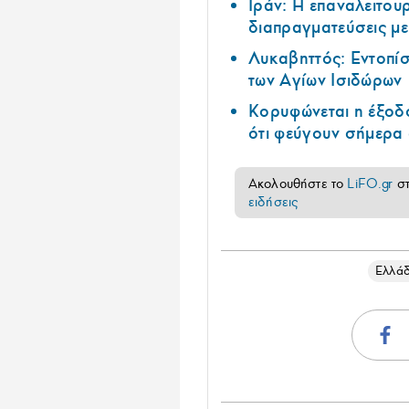
Ιράν: Η επαναλειτουρ
διαπραγματεύσεις με
Λυκαβηττός: Εντοπί
των Αγίων Ισιδώρων
Κορυφώνεται η έξοδο
ότι φεύγουν σήμερα 
Ακολουθήστε το
LiFO.gr
σ
ειδήσεις
Ελλά