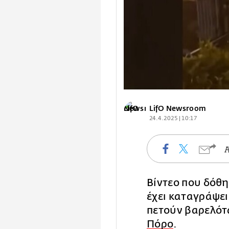
LifO Newsroom
24.4.2025 | 10:17
Βίντεο που δόθ
έχει καταγράψει
πετούν βαρελότ
Πόρο
.