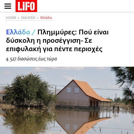
Παράκαμψη
προς
το
HOME
ΕΙΔΗΣΕΙΣ
Ελλάδα
κυρίως
Ελλάδα
/
Πλημμύρες: Πού είναι
περιεχόμενο
δύσκολη η προσέγγιση- Σε
επιφυλακή για πέντε περιοχές
4.527 διασώσεις έως τώρα