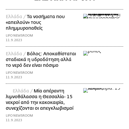
Ελλάδα /
Τα νοσήματα που
«απειλούν» τους
πλημμυροπαθείς
LIFO NEWSROOM
11.9.2023
Ελλάδα /
Βόλος: Αποκαθίσταται
σταδιακά η υδροδότηση αλλά
το νερό δεν είναι πόσιμο
LIFO NEWSROOM
11.9.2023
Ελλάδα /
Μία απέραντη
λιμνοθάλασσα η Θεσσαλία- 15
νεκροί από την κακοκαιρία,
συνεχίζονται οι απεγκλωβισμοί
LIFO NEWSROOM
11.9.2023