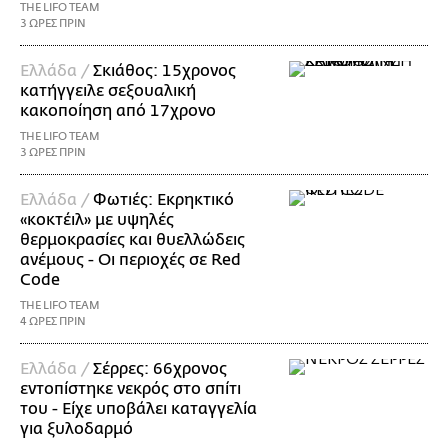
THE LIFO TEAM
3 ΩΡΕΣ ΠΡΙΝ
Ελλάδα /
Σκιάθος: 15χρονος
κατήγγειλε σεξουαλική
κακοποίηση από 17χρονο
THE LIFO TEAM
3 ΩΡΕΣ ΠΡΙΝ
Ελλάδα /
Φωτιές: Εκρηκτικό
«κοκτέιλ» με υψηλές
θερμοκρασίες και θυελλώδεις
ανέμους - Οι περιοχές σε Red
Code
THE LIFO TEAM
4 ΩΡΕΣ ΠΡΙΝ
Ελλάδα /
Σέρρες: 66χρονος
εντοπίστηκε νεκρός στο σπίτι
του - Είχε υποβάλει καταγγελία
για ξυλοδαρμό