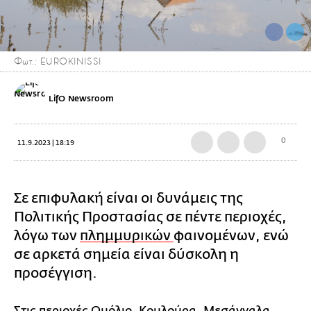
Φωτ.: EUROKINISSI
LifO Newsroom
0
11.9.2023 | 18:19
Σε επιφυλακή είναι οι δυνάμεις της
Πολιτικής Προστασίας σε πέντε περιοχές,
λόγω των
πλημμυρικών
φαινομένων, ενώ
σε αρκετά σημεία είναι δύσκολη η
προσέγγιση.
Στις περιοχές Ομόλιο, Κουλούρα, Μεσάγγαλα,