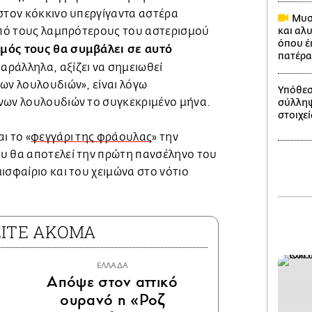
 στον κόκκινο υπεργίγαντα αστέρα
Μυστ
 από τους λαμπρότερους του αστερισμού
και αλ
όπου έ
ός τους θα συμβάλει σε αυτό
πατέρα
αράλληλα, αξίζει να σημειωθεί
ων λουλουδιών», είναι λόγω
Υπόθεσ
νων λουλουδιών το συγκεκριμένο μήνα.
σύλληψ
στοιχεί
ι το «
φεγγάρι της φράουλας
» την
υ θα αποτελεί την πρώτη πανσέληνο του
ισφαίριο και του χειμώνα στο νότιο
ΕΙΤΕ ΑΚΟΜΑ
ΕΛΛΑΔΑ
Απόψε στον αττικό
ουρανό η «Ροζ