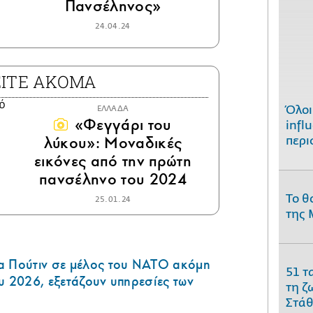
Πανσέληνος»
24.04.24
ΕΙΤΕ ΑΚΟΜΑ
Όλοι
ΕΛΛΑΔΑ
«Φεγγάρι του
infl
λύκου»: Μοναδικές
περι
εικόνες από την πρώτη
πανσέληνο του 2024
Το θ
25.01.24
της 
α Πούτιν σε μέλος του ΝΑΤΟ ακόμη
51 τ
υ 2026, εξετάζουν υπηρεσίες των
τη ζ
Στάθ