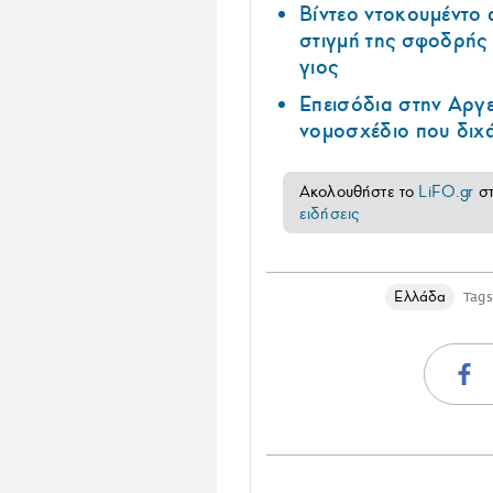
Βίντεο ντοκουμέντο 
στιγμή της σφοδρής
γιος
Επεισόδια στην Αργε
νομοσχέδιο που διχά
Ακολουθήστε το
LiFO.gr
σ
ειδήσεις
Ελλάδα
Tags