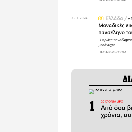
Ελλάδα /
«
25.1.2024
Μοναδικές ει
πανσέληνο το
Η πρώτη πανσέληνος
μεσάνυχτα
LIFO NEWSROOM
ΔΙ
20 ΧΡΟΝΙΑ LIFO
Από όσα βι
χρόνια, αυ