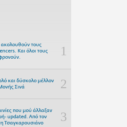
 ακολουθούν τους
uencers. Και όλοι τους
φρονούν.
ολό και δύσκολο μέλλον
Μονής Σινά
αινίες που μού άλλαξαν
ωή- updated. Aπό τον
η Τσαγκαρουσιάνο