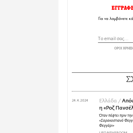
ΕΓΓΡΑΦ
Για να λαμβάνετε κ
ΟΡΟΙ ΧΡΗΣ
Σ
Ελλάδα /
Απόψ
24.4.2024
η «Ροζ Πανσέ
Όταν πέφτει πριν την
«Σαρακοστιανό Φεγγ
Φεγγάρι»
LIFO NEWSROOM