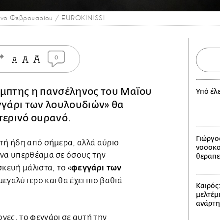
ληνο Φεβρουαρίου / EUROKINISSI
0
έμπτης η
πανσέληνος
του Μαΐου
Υπό έλ
γγάρι των λουλουδιών» θα
τερινό ουρανό.
Γιώργο
ατή ήδη από σήμερα, αλλά αύριο
νοσοκο
ένα υπερθέαμα σε όσους την
θεραπε
φεγγάρι των
ευή μάλιστα, το «
 μεγαλύτερο και θα έχει πιο βαθιά
Καιρός
μελτέμι
ανάρτ
νες, το φεγγάρι σε αυτή την