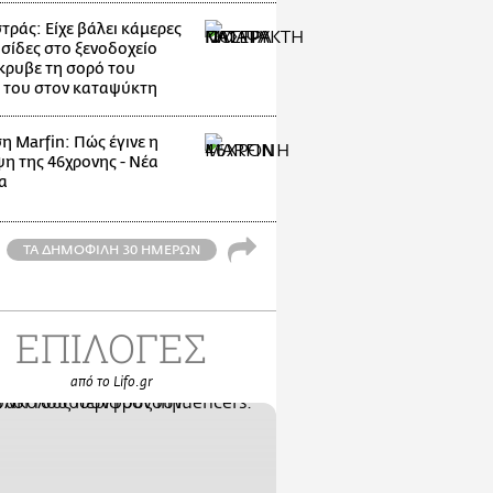
ράς: Είχε βάλει κάμερες
υσίδες στο ξενοδοχείο
κρυβε τη σορό του
 του στον καταψύκτη
η Marfin: Πώς έγινε η
η της 46χρονης - Νέα
α
ΤΑ ΔΗΜΟΦΙΛΗ 30 ΗΜΕΡΩΝ
ΕΠΙΛΟΓΕΣ
από το Lifo.gr