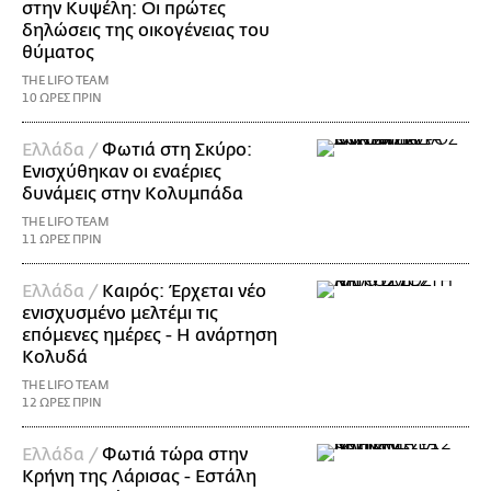
στην Κυψέλη: Οι πρώτες
δηλώσεις της οικογένειας του
θύματος
THE LIFO TEAM
10 ΩΡΕΣ ΠΡΙΝ
Ελλάδα /
Φωτιά στη Σκύρο:
Ενισχύθηκαν οι εναέριες
δυνάμεις στην Κολυμπάδα
THE LIFO TEAM
11 ΩΡΕΣ ΠΡΙΝ
Ελλάδα /
Καιρός: Έρχεται νέο
ενισχυσμένο μελτέμι τις
επόμενες ημέρες - Η ανάρτηση
Κολυδά
THE LIFO TEAM
12 ΩΡΕΣ ΠΡΙΝ
Ελλάδα /
Φωτιά τώρα στην
Κρήνη της Λάρισας - Εστάλη