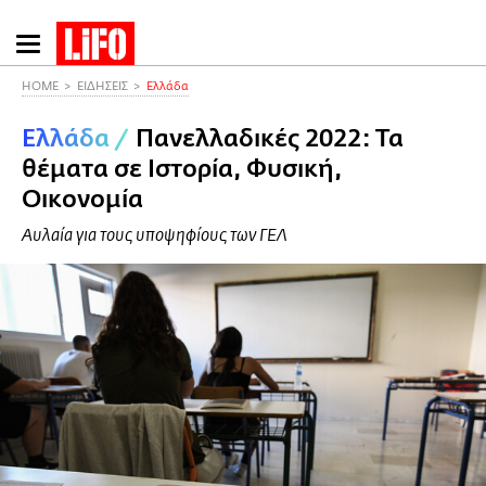
Παράκαμψη
προς
το
HOME
ΕΙΔΗΣΕΙΣ
Ελλάδα
κυρίως
Ελλάδα
/
Πανελλαδικές 2022: Τα
περιεχόμενο
θέματα σε Ιστορία, Φυσική,
Οικονομία
Αυλαία για τους υποψηφίους των ΓΕΛ