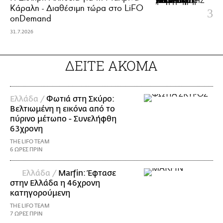
Κάραλη - Διαθέσιμη τώρα στo LiFO
onDemand
31.7.2026
ΔΕΙΤΕ ΑΚΟΜΑ
Ελλάδα /
Φωτιά στη Σκύρο:
Βελτιωμένη η εικόνα από το
πύρινο μέτωπο - Συνελήφθη
63χρονη
THE LIFO TEAM
6 ΩΡΕΣ ΠΡΙΝ
Ελλάδα /
Marfin: Έφτασε
στην Ελλάδα η 46χρονη
κατηγορούμενη
THE LIFO TEAM
7 ΩΡΕΣ ΠΡΙΝ