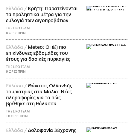
Ελλάδα /
Κρήτη: Παρατείνονται
τα προληπτικά μέτρα για την
ευλογιά των αιγοπροβάτων
THE LIFO TEAM
8 ΩΡΕΣ ΠΡΙΝ
Ελλάδα /
Meteo: Οι έξι πιο
επικίνδυνες εβδομάδες του
έτους για δασικές πυρκαγιές
THE LIFO TEAM
9 ΩΡΕΣ ΠΡΙΝ
Ελλάδα /
Θάνατος Ολλανδής
τουρίστριας στα Μάλια: Νέες
πληροφορίες για το πώς
βρέθηκε στη θάλασσα
THE LIFO TEAM
10 ΩΡΕΣ ΠΡΙΝ
Ελλάδα /
Δολοφονία 38χρονης