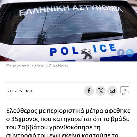
Φωτογραφία αρχείου: Eurokinissi
0
21.1.2025 | 16:54
Ελεύθερος με περιοριστικά μέτρα αφέθηκε
ο 35χρονος που κατηγορείται ότι το βράδυ
του Σαββάτου γρονθοκόπησε τη
σύντροφό του ενώ εκείνη κρατούσε το