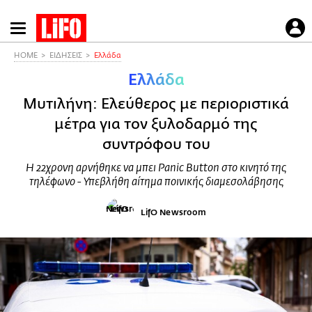
Παράκαμψη
προς
το
HOME
ΕΙΔΗΣΕΙΣ
Ελλάδα
κυρίως
Ελλάδα
περιεχόμενο
Μυτιλήνη: Ελεύθερος με περιοριστικά
μέτρα για τον ξυλοδαρμό της
συντρόφου του
Η 22χρονη αρνήθηκε να μπει Panic Button στο κινητό της
τηλέφωνο - Υπεβλήθη αίτημα ποινικής διαμεσολάβησης
LifO Newsroom