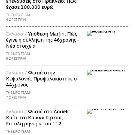
επενδύσεις στο Ηράκλειο: Πώς
έχασε 100.000 ευρώ
THE LIFO TEAM
4 ΩΡΕΣ ΠΡΙΝ
Ελλάδα /
Υπόθεση Marfin: Πώς
έγινε η σύλληψη της 46χρονης -
Νέα στοιχεία
THE LIFO TEAM
6 ΩΡΕΣ ΠΡΙΝ
Ελλάδα /
Φωτιά στην
Κεφαλονιά: Προφυλακίστηκε ο
44χρονος
THE LIFO TEAM
7 ΩΡΕΣ ΠΡΙΝ
Ελλάδα /
Φωτιά στο Λασίθι:
Καίει στο Καρύδι Σητείας -
Εστάλη μήνυμα του 112
THE LIFO TEAM