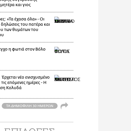
μητέρα και γιος
ες: «Τα έχασα όλα» - Οι
 δηλώσεις του πατέρα και
υ των θυμάτων του
ου
εγχο η φωτιά στον Βόλο
: Έρχεται νέο ενισχυσμένο
 τις επόμενες ημέρες - Η
ηση Κολυδά
ΤΑ ΔΗΜΟΦΙΛΗ 30 ΗΜΕΡΩΝ