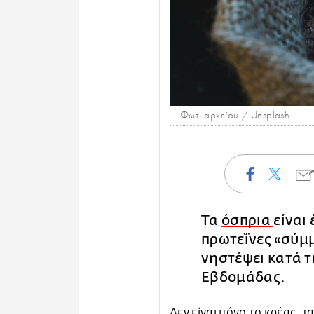
Φωτ. αρχείου / Unsplash
Τα
όσπρια
είναι
πρωτεΐνες «σύμμ
νηστέψει κατά τ
Εβδομάδας.
Δεν είναι μόνο το κρέας, 