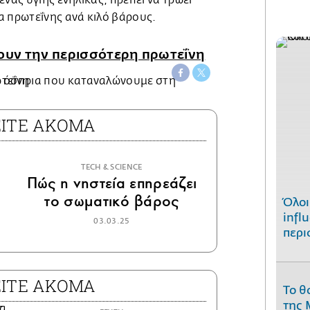
α πρωτεΐνης ανά κιλό βάρους.
χουν την περισσότερη πρωτεΐνη
ΕΙΤΕ ΑΚΟΜΑ
ΤECH & SCIENCE
Πώς η νηστεία επηρεάζει
το σωματικό βάρος
Όλοι
infl
03.03.25
περι
ΕΙΤΕ ΑΚΟΜΑ
Το θ
της 