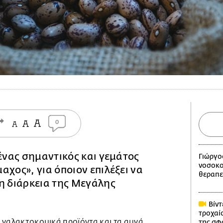
0
 ένας σημαντικός και γεμάτος
Γιώργο
νοσοκο
αχος», για όποιον επιλέξει να
θεραπε
η διάρκεια της Μεγάλης
Βίντ
τροχαίο
τα γαλακτοκομικά προϊόντα και τα αυγά,
της σφ