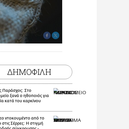
ΔΗΜΟΦΙΛΗ
ς Παράσχος: Στο
μείο ξανά ο ηθοποιός για
ία κατά του καρκίνου
εο ντοκουμέντο από το
 στις Σέρρες: Η στιγμή
οδρής σύγκρουσης -