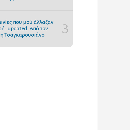
αινίες που μού άλλαξαν
ωή- updated. Aπό τον
η Τσαγκαρουσιάνο