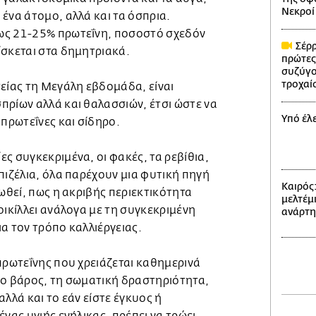
Νεκροί 
ένα άτομο, αλλά και τα όσπρια.
ως 21-25% πρωτεΐνη, ποσοστό σχεδόν
Σέρρ
ίσκεται στα δημητριακά.
πρώτες
συζύγο
τροχαί
είας τη Μεγάλη εβδομάδα, είναι
πρίων αλλά και θαλασσιών, έτσι ώστε να
Υπό έλ
 πρωτεΐνες και σίδηρο.
ς συγκεκριμένα, οι φακές, τα ρεβίθια,
πιζέλια, όλα παρέχουν μια φυτική πηγή
Καιρός
ιωθεί, πως η ακριβής περιεκτικότητα
μελτέμι
οικίλλει ανάλογα με τη συγκεκριμένη
ανάρτ
για τον τρόπο καλλιέργειας.
πρωτεΐνης που χρειάζεται καθημερινά
το βάρος, τη σωματική δραστηριότητα,
λλά και το εάν είστε έγκυος ή
ένας υγιής ενήλικας, πρέπει να τρώει