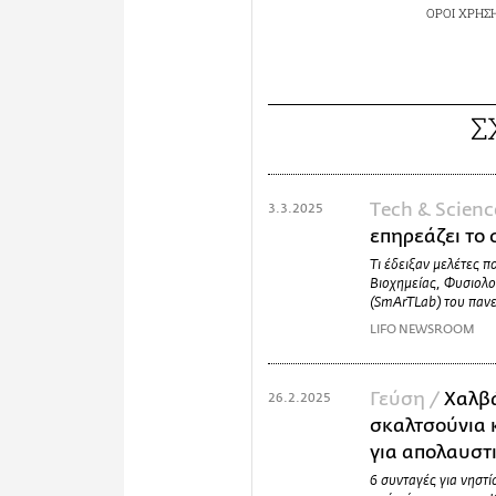
ΟΡΟΙ ΧΡΗΣ
Σ
Τech & Scienc
3.3.2025
επηρεάζει το
Τι έδειξαν μελέτες π
Βιοχημείας, Φυσιολο
(SmArTLab) του παν
LIFO NEWSROOM
Γεύση /
Χαλβά
26.2.2025
σκαλτσούνια 
για απολαυστ
6 συνταγές για νηστί