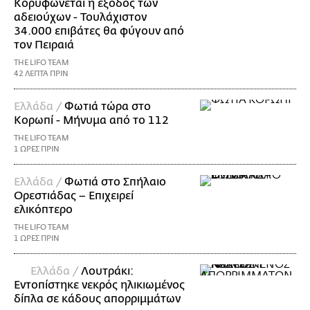
Κορυφώνεται η έξοδος των
αδειούχων - Τουλάχιστον
34.000 επιβάτες θα φύγουν από
τον Πειραιά
THE LIFO TEAM
42 ΛΕΠΤΑ ΠΡΙΝ
Ελλάδα /
Φωτιά τώρα στο
Κορωπί - Μήνυμα από το 112
THE LIFO TEAM
1 ΩΡΕΣ ΠΡΙΝ
Ελλάδα /
Φωτιά στο Σπήλαιο
Ορεστιάδας – Επιχειρεί
ελικόπτερο
THE LIFO TEAM
1 ΩΡΕΣ ΠΡΙΝ
Ελλάδα /
Λουτράκι:
Εντοπίστηκε νεκρός ηλικιωμένος
δίπλα σε κάδους απορριμμάτων