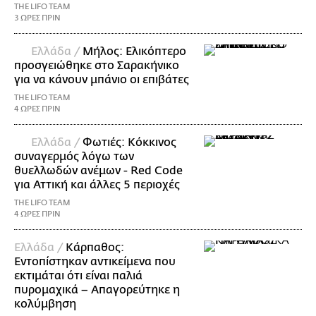
THE LIFO TEAM
3 ΩΡΕΣ ΠΡΙΝ
Ελλάδα /
Μήλος: Ελικόπτερο
προσγειώθηκε στο Σαρακήνικο
για να κάνουν μπάνιο οι επιβάτες
THE LIFO TEAM
4 ΩΡΕΣ ΠΡΙΝ
Ελλάδα /
Φωτιές: Κόκκινος
συναγερμός λόγω των
θυελλωδών ανέμων - Red Code
για Αττική και άλλες 5 περιοχές
THE LIFO TEAM
4 ΩΡΕΣ ΠΡΙΝ
Ελλάδα /
Κάρπαθος:
Εντοπίστηκαν αντικείμενα που
εκτιμάται ότι είναι παλιά
πυρομαχικά – Απαγορεύτηκε η
κολύμβηση