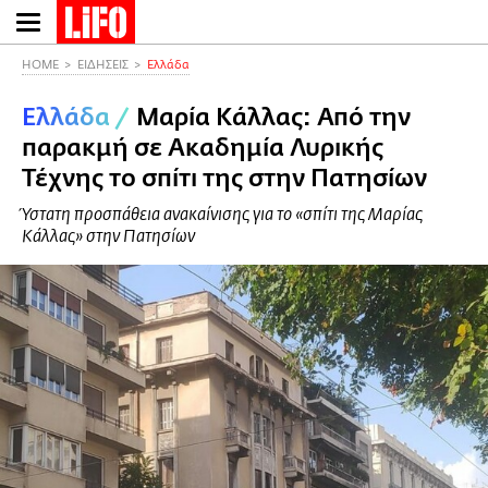
Παράκαμψη
προς
το
HOME
ΕΙΔΗΣΕΙΣ
Ελλάδα
κυρίως
Ελλάδα
/
Μαρία Κάλλας: Από την
περιεχόμενο
παρακμή σε Ακαδημία Λυρικής
Τέχνης το σπίτι της στην Πατησίων
Ύστατη προσπάθεια ανακαίνισης για το «σπίτι της Μαρίας
Κάλλας» στην Πατησίων