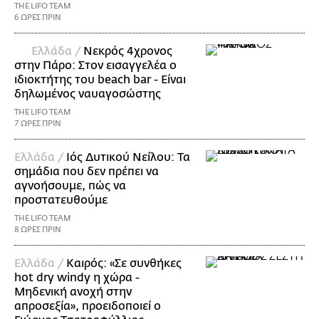
THE LIFO TEAM
6 ΩΡΕΣ ΠΡΙΝ
Ελλάδα /
Νεκρός 4χρονος
στην Πάρο: Στον εισαγγελέα ο
ιδιοκτήτης του beach bar - Είναι
δηλωμένος ναυαγοσώστης
THE LIFO TEAM
7 ΩΡΕΣ ΠΡΙΝ
Ελλάδα /
Ιός Δυτικού Νείλου: Τα
σημάδια που δεν πρέπει να
αγνοήσουμε, πώς να
προστατευθούμε
THE LIFO TEAM
8 ΩΡΕΣ ΠΡΙΝ
Ελλάδα /
Καιρός: «Σε συνθήκες
hot dry windy η χώρα -
Μηδενική ανοχή στην
απροσεξία», προειδοποιεί ο