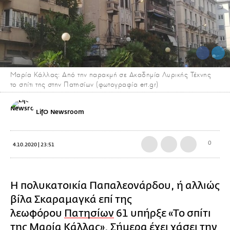
Μαρία Κάλλας: Από την παρακμή σε Ακαδημία Λυρικής Τέχνης
το σπίτι της στην Πατησίων (φωτογραφία ert.gr)
LifO Newsroom
0
4.10.2020 | 23:51
Η πολυκατοικία Παπαλεονάρδου, ή αλλιώς
βίλα Σκαραμαγκά επί της
λεωφόρου
Πατησίων
61 υπήρξε «Το σπίτι
της
Μαρία Κάλλας
». Σήμερα έχει χάσει την