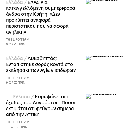
Ελλάδα /
ΕΛΑΣ για
καταγγελλόμενη συμπεριφορά
άνδρα στην Κρήτη: «Δεν
προκύπτει αναφορά
περιστατικού που να αφορά
ανήλικη»
THE LIFO TEAM
9 ΩΡΕΣ ΠΡΙΝ
Ελλάδα /
Λυκαβηττός:
Εντοπίστηκε σορός κοντά στο
εκκλησάκι των Αγίων Ισιδώρων
THE LIFO TEAM
9 ΩΡΕΣ ΠΡΙΝ
Ελλάδα /
Κορυφώνεται η
έξοδος του Αυγούστου: Πόσοι
εκτιμάται ότι φεύγουν σήμερα
από την Αττική
THE LIFO TEAM
11 ΩΡΕΣ ΠΡΙΝ