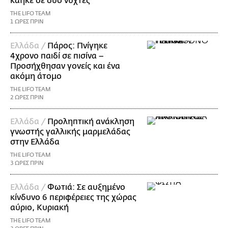
κάηκε σε δύο νύχτες
THE LIFO TEAM
1 ΩΡΕΣ ΠΡΙΝ
Ελλάδα /
Πάρος: Πνίγηκε
4χρονο παιδί σε πισίνα –
Προσήχθησαν γονείς και ένα
ακόμη άτομο
THE LIFO TEAM
2 ΩΡΕΣ ΠΡΙΝ
Ελλάδα /
Προληπτική ανάκληση
γνωστής γαλλικής μαρμελάδας
στην Ελλάδα
THE LIFO TEAM
3 ΩΡΕΣ ΠΡΙΝ
Ελλάδα /
Φωτιά: Σε αυξημένο
κίνδυνο 6 περιφέρειες της χώρας
αύριο, Κυριακή
THE LIFO TEAM