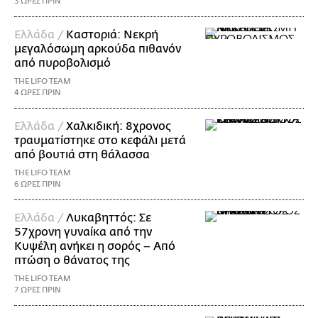
3 ΩΡΕΣ ΠΡΙΝ
Ελλάδα /
Καστοριά: Νεκρή
μεγαλόσωμη αρκούδα πιθανόν
από πυροβολισμό
THE LIFO TEAM
4 ΩΡΕΣ ΠΡΙΝ
Ελλάδα /
Χαλκιδική: 8χρονος
τραυματίστηκε στο κεφάλι μετά
από βουτιά στη θάλασσα
THE LIFO TEAM
6 ΩΡΕΣ ΠΡΙΝ
Ελλάδα /
Λυκαβηττός: Σε
57χρονη γυναίκα από την
Κυψέλη ανήκει η σορός – Από
πτώση ο θάνατος της
THE LIFO TEAM
7 ΩΡΕΣ ΠΡΙΝ