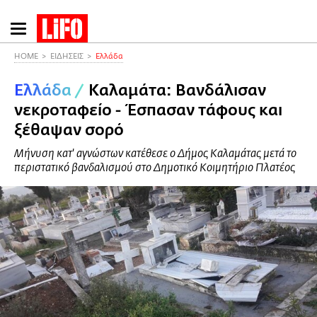
Παράκαμψη
προς
το
HOME
ΕΙΔΗΣΕΙΣ
Ελλάδα
κυρίως
Ελλάδα
/
Καλαμάτα: Βανδάλισαν
περιεχόμενο
νεκροταφείο - Έσπασαν τάφους και
ξέθαψαν σορό
Μήνυση κατ' αγνώστων κατέθεσε ο Δήμος Καλαμάτας μετά το
περιστατικό βανδαλισμού στο Δημοτικό Κοιμητήριο Πλατέος